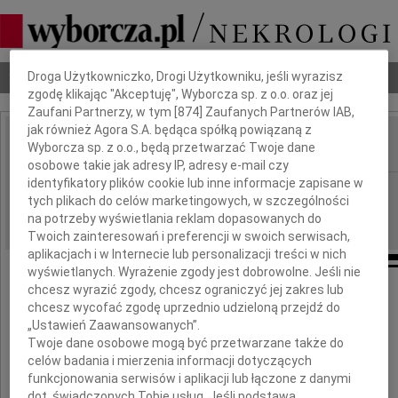
Dbamy o Twoją prywatność
Nekrologi
Odeszli
Poradnik pogrzebowy
Droga Użytkowniczko, Drogi Użytkowniku, jeśli wyrazisz
zgodę klikając "Akceptuję", Wyborcza sp. z o.o. oraz jej
Zaufani Partnerzy, w tym [
874
] Zaufanych Partnerów IAB,
jak również Agora S.A. będąca spółką powiązaną z
Wyborcza sp. z o.o., będą przetwarzać Twoje dane
IMIĘ I NAZWISKO:
osobowe takie jak adresy IP, adresy e-mail czy
identyfikatory plików cookie lub inne informacje zapisane w
Szczecin
REGION:
tych plikach do celów marketingowych, w szczególności
16.02.2024
DATA EMISJI:
na potrzeby wyświetlania reklam dopasowanych do
Twoich zainteresowań i preferencji w swoich serwisach,
aplikacjach i w Internecie lub personalizacji treści w nich
wyświetlanych. Wyrażenie zgody jest dobrowolne. Jeśli nie
chcesz wyrazić zgody, chcesz ograniczyć jej zakres lub
chcesz wycofać zgodę uprzednio udzieloną przejdź do
Włodku,
„Ustawień Zaawansowanych”.
Twoje dane osobowe mogą być przetwarzane także do
celów badania i mierzenia informacji dotyczących
nasz Drogi Przyjacielu
funkcjonowania serwisów i aplikacji lub łączone z danymi
dot. świadczonych Tobie usług. Jeśli podstawą
przyjmij nasze najszczersze kondolencje