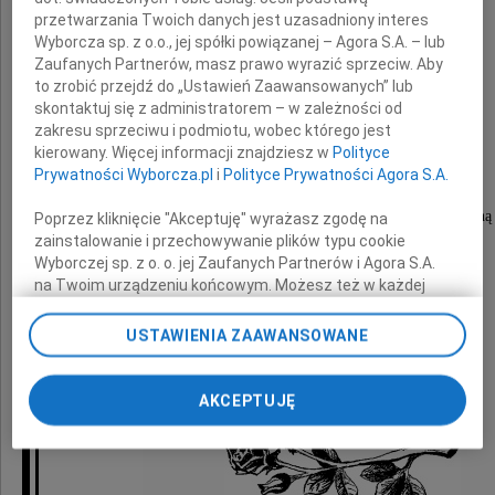
przetwarzania Twoich danych jest uzasadniony interes
z powodu śmierci
Wyborcza sp. z o.o., jej spółki powiązanej – Agora S.A. – lub
Twojej ukochanej
Zaufanych Partnerów, masz prawo wyrazić sprzeciw. Aby
to zrobić przejdź do „Ustawień Zaawansowanych” lub
skontaktuj się z administratorem – w zależności od
Żony Bożeny
zakresu sprzeciwu i podmiotu, wobec którego jest
kierowany. Więcej informacji znajdziesz w
Polityce
Prywatności Wyborcza.pl
i
Polityce Prywatności Agora S.A.
Jesteśmy całym sercem z Tobą i Twoją Rodziną
Poprzez kliknięcie "Akceptuję" wyrażasz zgodę na
zainstalowanie i przechowywanie plików typu cookie
w tych trudnych chwilach
Wyborczej sp. z o. o. jej Zaufanych Partnerów i Agora S.A.
na Twoim urządzeniu końcowym. Możesz też w każdej
chwili zmienić swoje preferencje dot. plików cookie,
Hanna i Andrzej Hassowie
ponownie wywołując narzędzie do zarządzania Twoimi
USTAWIENIA ZAAWANSOWANE
preferencjami dot. przetwarzania danych poprzez
odnośnik „Ustawienia prywatności” w stopce serwisu i
przechodząc do sekcji „Ustawienia zaawansowane”.
AKCEPTUJĘ
Zmiana ustawień plików cookie możliwa jest także za
pomocą ustawień przeglądarki.
My, nasi Zaufani Partnerzy i Agora S.A. możemy