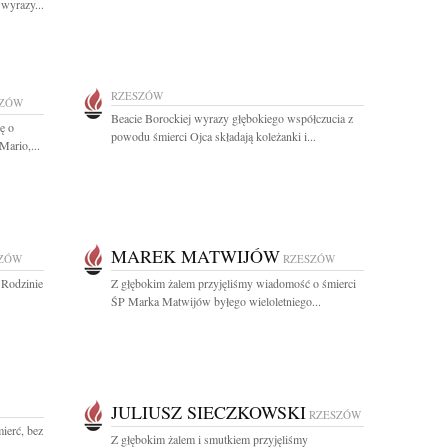
wyrazy...
RZESZÓW
SZÓW
Beacie Borockiej wyrazy głębokiego współczucia z
ę o
powodu śmierci Ojca składają koleżanki i...
Mario,...
MAREK MATWIJÓW
ZÓW
RZESZÓW
 Rodzinie
Z głębokim żalem przyjęliśmy wiadomość o śmierci
ŚP Marka Matwijów byłego wieloletniego...
JULIUSZ SIECZKOWSKI
RZESZÓW
mierć, bez
Z głębokim żalem i smutkiem przyjęliśmy