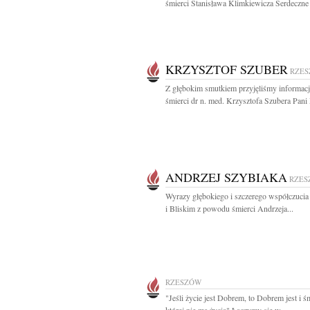
śmierci Stanisława Klimkiewicza Serdeczne 
KRZYSZTOF SZUBER
RZE
Z głębokim smutkiem przyjęliśmy informacj
śmierci dr n. med. Krzysztofa Szubera Pani 
ANDRZEJ SZYBIAKA
RZES
Wyrazy głębokiego i szczerego współczucia
i Bliskim z powodu śmierci Andrzeja...
RZESZÓW
"Jeśli życie jest Dobrem, to Dobrem jest i ś