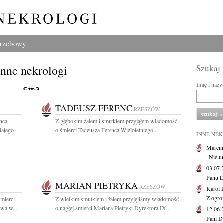
grzebowy
Inne nekrologi
Szukaj
Imię i naz
TADEUSZ FERENC
W
RZESZÓW
nca
Z głębokim żalem i smutkiem przyjąłem wiadomość
iałego
o śmierci Tadeusza Ferenca Wieloletniego...
INNE NE
Marcin
"Nie u
03.07
Panu D
MARIAN PIETRYKA
W
RZESZÓW
Karol 
Z ogro
mierci
Z wielkim smutkiem i żalem przyjęliśmy wiadomość
wa w...
o nagłej śmierci Mariana Pietryki Dyrektora IX...
12.06
Pani D