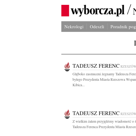
Nekrologi
Odeszli
Poradnik po
TADEUSZ FERENC
RZESZÓ
Głęboko zasmuceni żegnamy Tadeusza Fere
byłego Prezydenta Miasta Rzeszowa Wspan
Kibica...
TADEUSZ FERENC
RZESZÓ
Z wielkim żalem przyjęliśmy wiadomość o ś
Tadeusza Ferenca Prezydenta Miasta Rzeszo