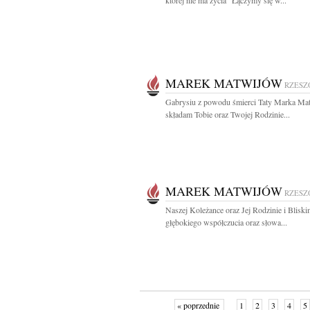
której nie ma życia" Łączymy się w...
MAREK MATWIJÓW
RZES
Gabrysiu z powodu śmierci Taty Marka Ma
składam Tobie oraz Twojej Rodzinie...
MAREK MATWIJÓW
RZES
Naszej Koleżance oraz Jej Rodzinie i Blisk
głębokiego współczucia oraz słowa...
« poprzednie
1
2
3
4
5