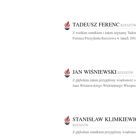
TADEUSZ FERENC
RZESZÓ
Z wielkim smutkiem i żalem żegnamy Tadeu
Ferenca Prezydenta Rzeszowa w latach 2002
JAN WIŚNIEWSKI
RZESZÓW
Z głębokim żalem przyjęliśmy wiadomość o
Jana Wiśniewskiego Wieloletniego Wiceprez
STANISŁAW KLIMKIEWI
RZESZÓW
Z głębokim smutkiem przyjęliśmy wiadomo