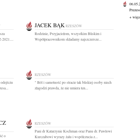
06.05
Prezes
+ więc
JACEK BĄK
W
RZESZÓW
sza
Rodzinie, Przyjaciołom, wszystkim Bliskim i
-2021....
Współpracownikom składamy najszczersze...
RZESZÓW
 odejściu
" Ból i samotność po stracie tak bliskiej osoby niech
esa...
złagodzi prawda, że nie umiera ten...
CZ
RZESZÓW
Pani dr Katarzynie Kochman oraz Panu dr. Pawłowi
ść o
Kurczabowi wyrazy żalu i współczucia z...