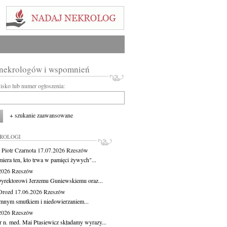
 nekrologów i wspomnień
wisko lub numer ogłoszenia:
+ szukanie zaawansowane
KROLOGI
 Piotr Czarnota
17.07.2026
Rzeszów
miera ten, kto trwa w pamięci żywych"...
.2026
Rzeszów
yrektorowi Jerzemu Guniewskiemu oraz...
Drozd
17.06.2026
Rzeszów
mnym smutkiem i niedowierzaniem...
.2026
Rzeszów
r n. med. Mai Ptasiewicz składamy wyrazy...