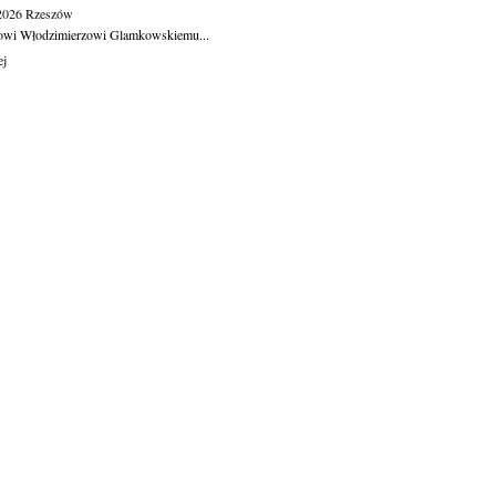
.2026
Rzeszów
owi Włodzimierzowi Glamkowskiemu...
ej