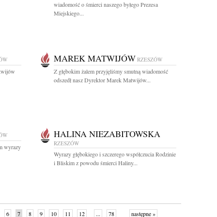
wiadomość o śmierci naszego byłego Prezesa
Miejskiego...
MAREK MATWIJÓW
ZÓW
RZESZÓW
twijów
Z głębokim żalem przyjęliśmy smutną wiadomość
odszedł nasz Dyrektor Marek Matwijów...
HALINA NIEZABITOWSKA
ZÓW
RZESZÓW
im wyrazy
Wyrazy głębokiego i szczerego współczucia Rodzinie
i Bliskim z powodu śmierci Haliny...
6
7
8
9
10
11
12
...
78
następne »