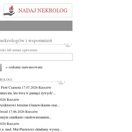
 nekrologów i wspomnień
wisko lub numer ogłoszenia:
+ szukanie zaawansowane
KROLOGI
 Piotr Czarnota
17.07.2026
Rzeszów
miera ten, kto trwa w pamięci żywych"...
.2026
Rzeszów
yrektorowi Jerzemu Guniewskiemu oraz...
Drozd
17.06.2026
Rzeszów
mnym smutkiem i niedowierzaniem...
.2026
Rzeszów
r n. med. Mai Ptasiewicz składamy wyrazy...