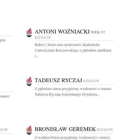
ANTONI WOŹNIACKI
WIEK: 92
RZESZÓW
gen.
Rektor i Senat oraz społeczność akademicka
Uniwersytetu Rzeszowskiego z głębokim smutkiem
i...
TADEUSZ RYCZAJ
RZESZÓW
Z głębokim żalem przyjęliśmy wiadomość o śmierci
Tadeusza Ryczaja wieloletniego Dyrektora...
mierci
BRONISŁAW GEREMEK
SZÓW
RZESZÓW
Z wielkim bólem przyjęliśmy wiadomość o śmierci