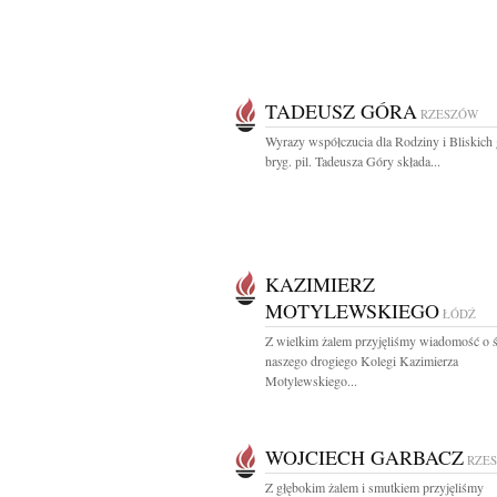
TADEUSZ GÓRA
RZESZÓW
Wyrazy współczucia dla Rodziny i Bliskich 
bryg. pil. Tadeusza Góry składa...
KAZIMIERZ
MOTYLEWSKIEGO
ŁÓDŹ
Z wielkim żalem przyjęliśmy wiadomość o ś
naszego drogiego Kolegi Kazimierza
Motylewskiego...
WOJCIECH GARBACZ
RZE
Z głębokim żalem i smutkiem przyjęliśmy