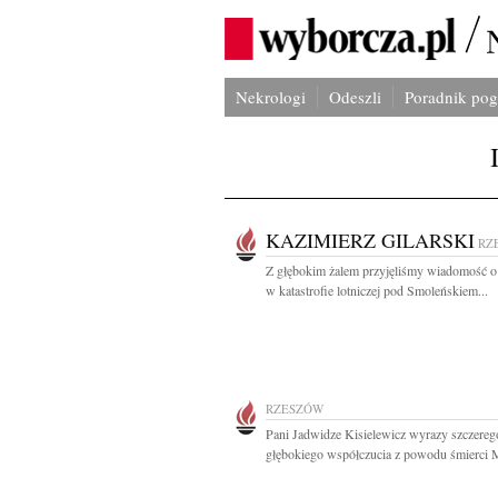
Nekrologi
Odeszli
Poradnik po
KAZIMIERZ GILARSKI
RZ
Z głębokim żalem przyjęliśmy wiadomość o
w katastrofie lotniczej pod Smoleńskiem...
RZESZÓW
Pani Jadwidze Kisielewicz wyrazy szczereg
głębokiego współczucia z powodu śmierci M