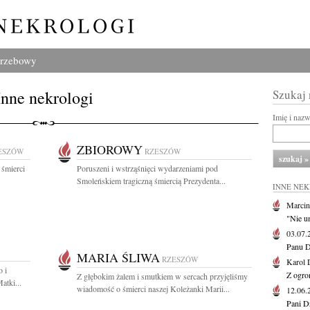
grzebowy
Inne nekrologi
Szukaj
Imię i naz
ZBIOROWY
ESZÓW
RZESZÓW
 śmierci
Poruszeni i wstrząśnięci wydarzeniami pod
Smoleńskiem tragiczną śmiercią Prezydenta...
INNE NE
Marcin
"Nie u
03.07
Panu D
MARIA ŚLIWA
RZESZÓW
Karol 
o i
Z ogro
Z głębokim żalem i smutkiem w sercach przyjęliśmy
atki...
wiadomość o śmierci naszej Koleżanki Marii...
12.06
Pani D