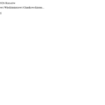
.2026
Rzeszów
owi Włodzimierzowi Glamkowskiemu...
ej