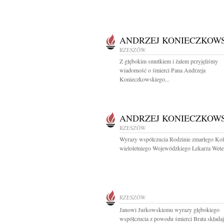
ANDRZEJ KONIECZKOW
RZESZÓW
Z głębokim smutkiem i żalem przyjęliśmy
wiadomość o śmierci Pana Andrzeja
Konieczkowskiego...
ANDRZEJ KONIECZKOW
RZESZÓW
Wyrazy współczucia Rodzinie zmarłego Kol
wieloletniego Wojewódzkiego Lekarza Wetery
RZESZÓW
Janowi Jurkowskiemu wyrazy głębokiego
współczucia z powodu śmierci Brata składają