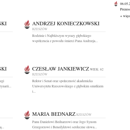
06.05
Prezes
+ więc
SKI
ANDRZEJ KONIECZKOWSKI
RZESZÓW
Rodzinie i Najbliższym wyrazy głębokiego
współczucia z powodu śmierci Pana Andrzeja...
SKI
CZESŁAW JANKIEWICZ
WIEK: 82
RZESZÓW
egi
Rektor i Senat oraz społeczność akademicka
narii...
Uniwersytetu Rzeszowskiego z głębokim smutkiem
i...
MARIA BEDNARZ
RZESZÓW
Panu Danielowi Bednarzowi oraz Jego Synom
...
Grzegorzowi i Benedyktowi serdeczne słowa...