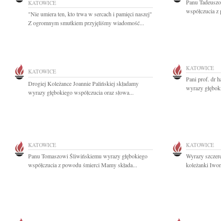
Panu Tadeuszo
KATOWICE
współczucia z 
"Nie umiera ten, kto trwa w sercach i pamięci naszej"
Z ogromnym smutkiem przyjęliśmy wiadomość...
KATOWICE
KATOWICE
Pani prof. dr
Drogiej Koleżance Joannie Palińskiej składamy
wyrazy głębok
wyrazy głębokiego współczucia oraz słowa...
KATOWICE
KATOWICE
Panu Tomaszowi Śliwińskiemu wyrazy głębokiego
Wyrazy szczere
współczucia z powodu śmierci Mamy składa...
koleżanki Iwon