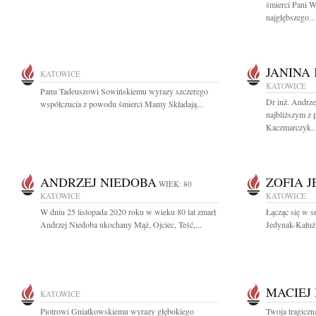
śmierci Pani 
najgłębszego...
JANINA
KATOWICE
KATOWICE
Panu Tadeuszowi Sowińskiemu wyrazy szczerego
Dr inż. Andrz
współczucia z powodu śmierci Mamy Składają...
najbliższym z
Kaczmarczyk..
ANDRZEJ NIEDOBA
ZOFIA 
WIEK: 80
KATOWICE
KATOWICE
W dniu 25 listopada 2020 roku w wieku 80 lat zmarł
Łącząc się w sm
Andrzej Niedoba ukochany Mąż, Ojciec, Teść,...
Jedynak-Kałużn
MACIEJ
KATOWICE
Piotrowi Gniatkowskiemu wyrazy głębokiego
Twoja tragiczn