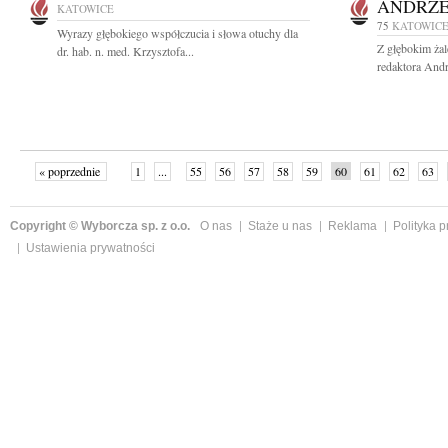
ANDRZE
KATOWICE
75
KATOWIC
Wyrazy głębokiego współczucia i słowa otuchy dla
Z głębokim ża
dr. hab. n. med. Krzysztofa...
redaktora And
« poprzednie
1
...
55
56
57
58
59
60
61
62
63
»
Copyright © Wyborcza sp. z o.o.
O nas
Staże u nas
Reklama
Polityka 
Ustawienia prywatności