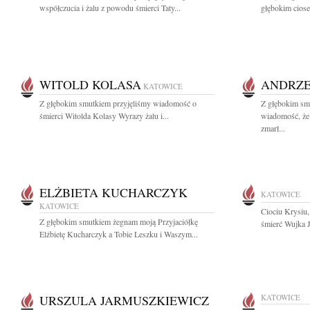
współczucia i żalu z powodu śmierci Taty...
głębokim ciosem
WITOLD KOLASA
ANDRZE
KATOWICE
Z głębokim smutkiem przyjęliśmy wiadomość o
Z głębokim smu
śmierci Witolda Kolasy Wyrazy żalu i...
wiadomość, że 
zmarł...
ELŻBIETA KUCHARCZYK
KATOWICE
KATOWICE
Ciociu Krysiu,
Z głębokim smutkiem żegnam moją Przyjaciółkę
śmierć Wujka J
Elżbietę Kucharczyk a Tobie Leszku i Waszym...
URSZULA JARMUSZKIEWICZ
KATOWICE