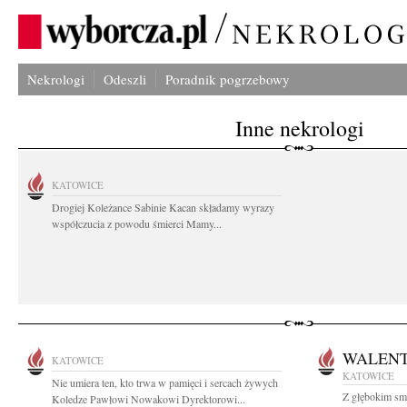
Nekrologi
Odeszli
Poradnik pogrzebowy
Inne nekrologi
KATOWICE
Drogiej Koleżance Sabinie Kacan składamy wyrazy
współczucia z powodu śmierci Mamy...
WALEN
KATOWICE
KATOWICE
Nie umiera ten, kto trwa w pamięci i sercach żywych
Z głębokim sm
Koledze Pawłowi Nowakowi Dyrektorowi...