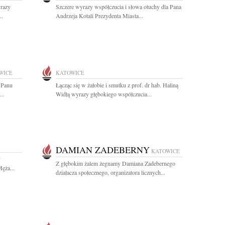
razy
Szczere wyrazy współczucia i słowa otuchy dla Pana
..
Andrzeja Kotali Prezydenta Miasta...
WICE
KATOWICE
 Panu
Łącząc się w żałobie i smutku z prof. dr hab. Haliną
..
Widłą wyrazy głębokiego współczucia...
DAMIAN ZADEBERNY
KATOWICE
y
Z głębokim żalem żegnamy Damiana Zadebernego
ęża...
działacza społecznego, organizatora licznych...