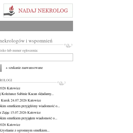
 nekrologów i wspomnień
wisko lub numer ogłoszenia:
+ szukanie zaawansowane
KROLOGI
.2026
Katowice
j Koleżance Sabinie Kacan składamy...
 Kurek
24.07.2026
Katowice
okim smutkiem przyjęliśmy wiadomość o...
z Zając
15.07.2026
Katowice
okim smutkiem przyjąłem wiadomość o...
.2026
Katowice
Krystianie z ogromnym smutkiem...