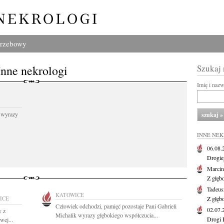
grzebowy
Inne nekrologi
Szukaj
Imię i naz
 wyrazy
INNE NE
06.08
Drogie
Marcin
Z głęb
Tadeus
KATOWICE
ICE
Z głęb
Człowiek odchodzi, pamięć pozostaje Pani Gabrieli
02.07
y z
Michalik wyrazy głębokiego współczucia...
Drogi 
wej...