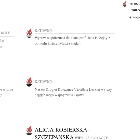
30.06
Panu S
+ więc
KATOWICE
OWICE
Wyrazy współczucia dla Pana prof. Jana E. Zejdy z
ć o
powodu śmierci Matki składa...
im
KATOWICE
że w dniu
Naszej Drogiej Koleżance Violettcie Luckiej wyrazy
a...
najgłębszego współczucia i słowa...
ALICJA KOBIERSKA-
SZCZEPAŃSKA
WIEK: 92
KATOWICE