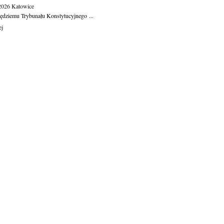
.2026
Katowice
ędziemu Trybunału Konstytucyjnego ...
ej