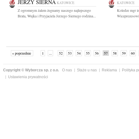
JERZY SIERNA
KATOWICE
KATOWICE
Z ogromnym żalem żegnamy naszego najlepszego
Koledze mgr i
Brata, Wujka i Przyjaciela Jerzego Siernego rodzina...
Wiceprezesowi
« poprzednie
1
...
52
53
54
55
56
57
58
59
60
»
Copyright © Wyborcza sp. z o.o.
O nas
Staże u nas
Reklama
Polityka 
Ustawienia prywatności