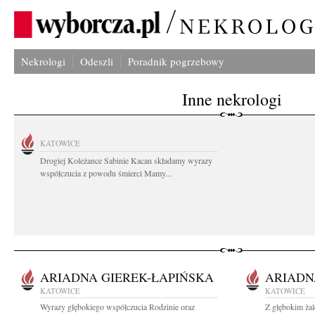
Nekrologi
Odeszli
Poradnik pogrzebowy
Inne nekrologi
KATOWICE
Drogiej Koleżance Sabinie Kacan składamy wyrazy
współczucia z powodu śmierci Mamy...
ARIADNA GIEREK-ŁAPIŃSKA
ARIADN
KATOWICE
KATOWICE
Wyrazy głębokiego współczucia Rodzinie oraz
Z głębokim ża