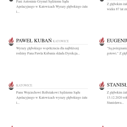
Pani Antoninie Grymel Sędziemu Sądu
Z głębokim ża
Apelacyjnego w Katowicach Wyrazy głębokiego żalu
wieku 87 lat zm
i...
PAWEŁ KUBAŃ
EUGENIU
KATOWICE
Wyrazy głębokiego współczucia dla najbliższej
"Są pożegnania
rodziny Pana Pawła Kubania składa Dyrekcja...
gotowi." Z głę
STANIS
KATOWICE
Panu Wojciechowi Bzibziakowi Sędziemu Sądu
Z głębokim ża
Apelacyjnego w Katowicach wyrazy głębokiego żalu
13.12.2020 rok
i...
Stanisława...