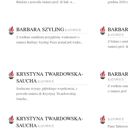
Bliskim z powodu śmierci prof. dr hab. n....
grudnia 2020 r.
BARBARA SZYLING
BARBA
KATOWICE
KATOWICE
Z wielkim smutkiem przyjęliśmy wiadomość o
Z bólem i smu
śmierci Barbary Szyling Przez ponad pół wieku...
śmierci prof. 
KRYSTYNA TWARDOWSKA-
BARBA
SAUCHA
KATOWICE
KATOWICE
Z wielkim smu
Serdeczne wyrazy głębokiego współczucia, z
o śmierci prof
powodu śmierci dr Krystyny Twardowskiej-
Saucha...
KRYSTYNA TWARDOWSKA-
KATOWICE
SAUCHA
KATOWICE
Panu Tadeusz