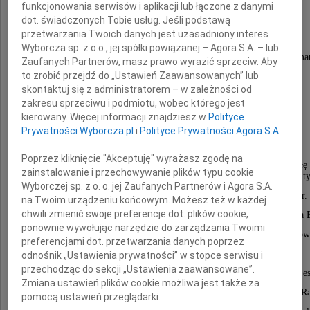
jacy jesteśmy wobec niej bezsilni.
funkcjonowania serwisów i aplikacji lub łączone z danymi
dot. świadczonych Tobie usług. Jeśli podstawą
przetwarzania Twoich danych jest uzasadniony interes
Zawiadamiamy,
Wyborcza sp. z o.o., jej spółki powiązanej – Agora S.A. – lub
że w dniu 11 marca 2014 r. o godzinie 14.00 zma
Zaufanych Partnerów, masz prawo wyrazić sprzeciw. Aby
to zrobić przejdź do „Ustawień Zaawansowanych” lub
nasz wieloletni emerytowany pracownik
skontaktuj się z administratorem – w zależności od
starszy felczer medycyny
zakresu sprzeciwu i podmiotu, wobec którego jest
Eugeniusz Wesoły
kierowany. Więcej informacji znajdziesz w
Polityce
Prywatności Wyborcza.pl
i
Polityce Prywatności Agora S.A.
Poprzez kliknięcie "Akceptuję" wyrażasz zgodę na
Urodził się 20 marca 1931 r. w Muniaczkowicach. Szkołę 
zainstalowanie i przechowywanie plików typu cookie
ukończył w Krakowie i w dniu 1 września 1953 r. uzyskał tyt
Wyborczej sp. z o. o. jej Zaufanych Partnerów i Agora S.A.
Pracę zawodową rozpoczął 15 listopada 1953 r.
na Twoim urządzeniu końcowym. Możesz też w każdej
chwili zmienić swoje preferencje dot. plików cookie,
Pracował w ambulatorium Huty, wtedy im. Bolesława B
ponownie wywołując narzędzie do zarządzania Twoimi
w Wydziale Zdrowia Urzędu Miasta w Częstochow
preferencjami dot. przetwarzania danych poprzez
w Izbie Wytrzeźwień w Częstochowie,
odnośnik „Ustawienia prywatności” w stopce serwisu i
przechodząc do sekcji „Ustawienia zaawansowane”.
w ZOZ nr 3 przy ul. Bony, w Wojewódzkim Szpitalu Ze
Zmiana ustawień plików cookie możliwa jest także za
przy ul. PCK 1. Jednak najdłużej pracował w Pogotowiu 
pomocą ustawień przeglądarki.