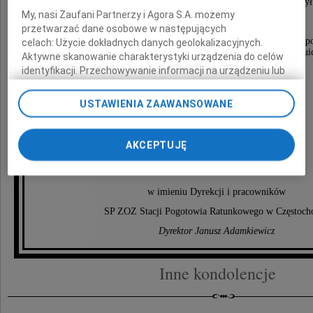
w Częstochowie przez długie 38 lat. Przez szereg lat był
My, nasi Zaufani Partnerzy i Agora S.A. możemy
ciągle reformującego się pogotowia.
przetwarzać dane osobowe w następujących
Zapamiętamy Go jako bardzo spokojnego, pokornego i 
celach:
Użycie dokładnych danych geolokalizacyjnych.
Człowieka o wielkiej cierpliwości i ogromnej intuic
Aktywne skanowanie charakterystyki urządzenia do celów
identyfikacji. Przechowywanie informacji na urządzeniu lub
dostęp do nich. Spersonalizowane reklamy i treści, pomiar
Rodzinie i Bliskim
reklam i treści, badnie odbiorców i ulepszanie usług.
USTAWIENIA ZAAWANSOWANE
Lista Zaufanych Partnerów
składamy
AKCEPTUJĘ
serdeczne wyrazy współczucia
w imieniu Dyrekcji i pracowników
SP ZOZ Stacji Pogotowia Ratunkowego w Częstoch
Dyrektor Janusz Adamkiewicz
Inne kondolencje