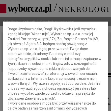
Dbamy o Twoją prywatność
Nekrologi
Odeszli
Poradnik pogrzebowy
Droga Użytkowniczko, Drogi Użytkowniku, jeśli wyrazisz
zgodę klikając "Akceptuję", Wyborcza sp. z o.o. oraz jej
Zaufani Partnerzy, w tym [
874
] Zaufanych Partnerów IAB,
Eugeniusz Wesoły
IMIĘ I NAZWISKO:
jak również Agora S.A. będąca spółką powiązaną z
Wyborcza sp. z o.o., będą przetwarzać Twoje dane
osobowe takie jak adresy IP, adresy e-mail czy
Częstochowa
REGION:
identyfikatory plików cookie lub inne informacje zapisane w
14.03.2014
DATA EMISJI:
tych plikach do celów marketingowych, w szczególności
na potrzeby wyświetlania reklam dopasowanych do
Twoich zainteresowań i preferencji w swoich serwisach,
aplikacjach i w Internecie lub personalizacji treści w nich
Śmierć stawia nas w obliczu bezsilności,
wyświetlanych. Wyrażenie zgody jest dobrowolne. Jeśli nie
chcesz wyrazić zgody, chcesz ograniczyć jej zakres lub
która obezwładnia i zabiera nas w nieznane.
chcesz wycofać zgodę uprzednio udzieloną przejdź do
A kiedy pojawia się, kradnąc ukochaną osobę,
„Ustawień Zaawansowanych”.
Twoje dane osobowe mogą być przetwarzane także do
przeszywa serce bólem, który przypomina nam stal
celów badania i mierzenia informacji dotyczących