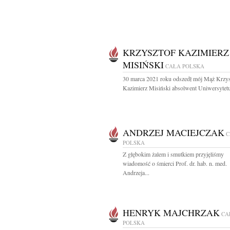
KRZYSZTOF KAZIMIERZ
MISIŃSKI
CAŁA POLSKA
30 marca 2021 roku odszedł mój Mąż Krzys
Kazimierz Misiński absolwent Uniwersytetu
ANDRZEJ MACIEJCZAK
C
POLSKA
Z głębokim żalem i smutkiem przyjęliśmy
wiadomość o śmierci Prof. dr. hab. n. med.
Andrzeja...
HENRYK MAJCHRZAK
CA
POLSKA