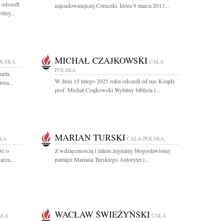
 odszedł
najcudowniejszej Córeczki, która 9 marca 2013...
itny...
MICHAŁ CZAJKOWSKI
OLSKA
CAŁA
POLSKA
arła
W dniu 15 lutego 2025 roku odszedł od nas Ksiądz
óra...
prof. Michał Czajkowski Wybitny biblista i...
MARIAN TURSKI
KA
CAŁA POLSKA
ść o
Z wdzięcznością i żalem żegnamy błogosławionej
rza,...
pamięci Mariana Turskiego Autorytet i...
WACŁAW ŚWIEŻYŃSKI
AŁA
CAŁA