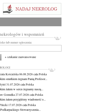
 nekrologów i wspomnień
wisko lub numer ogłoszenia:
+ szukanie zaawansowane
KROLOGI
zata Kościelska
06.08.2026
cała Polska
okim smutkiem żegnam Panią Profesor...
Rytel
31.07.2026
cała Polska
okim żalem w sercu żegnamy naszą...
ław Gomułka
27.07.2026
cała Polska
okim żalem przyjęliśmy wiadomość o...
ilecki
17.07.2026
cała Polska
 Podkarpackiego Stowarzyszenia...