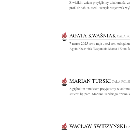
Z wielkim żalem przyjęliśmy wiadomość, że
prof. dr hab. n. med. Henryk Majchrzak wyb
AGATA KWAŚNIAK
CAŁA P
7 marca 2025 roku mija trzeci rok, odkąd zm
Agata Kwaśniak Wspaniała Mama i Żona, kt
MARIAN TURSKI
CAŁA POLS
Z głębokim smutkiem przyjęliśmy wiadomo
śmierci bł. pam. Mariana Turskiego dziennika
WACŁAW ŚWIEŻYŃSKI
C