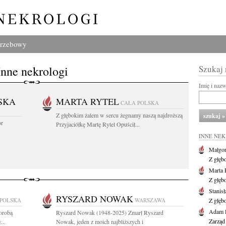
grzebowy
Inne nekrologi
Szukaj
Imię i naz
SKA
MARTA RYTEL
CAŁA POLSKA
Z głębokim żalem w sercu żegnamy naszą najdroższą
or
Przyjaciółkę Martę Rytel Opuścił...
INNE NE
Małgor
Z głęb
Marta 
Z głęb
Stanis
RYSZARD NOWAK
 POLSKA
WARSZAWA
Z głęb
Adam P
horobą
Ryszard Nowak (1948-2025) Zmarł Ryszard
Zarząd
...
Nowak, jeden z moich najbliższych i