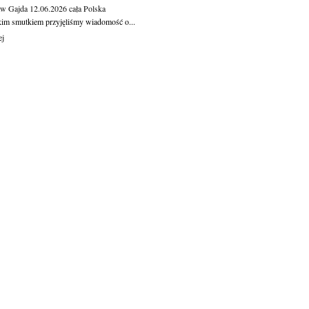
aw Gajda
12.06.2026
cała Polska
kim smutkiem przyjęliśmy wiadomość o...
ej