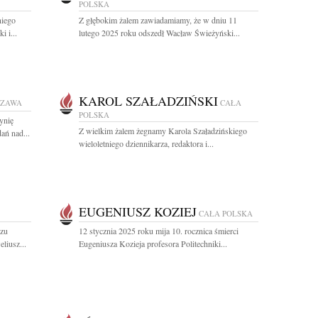
POLSKA
niego
Z głębokim żalem zawiadamiamy, że w dniu 11
i i...
lutego 2025 roku odszedł Wacław Świeżyński...
KAROL SZAŁADZIŃSKI
SZAWA
CAŁA
POLSKA
ynię
Z wielkim żalem żegnamy Karola Szaładzińskiego
ań nad...
wieloletniego dziennikarza, redaktora i...
EUGENIUSZ KOZIEJ
CAŁA POLSKA
rzu
12 stycznia 2025 roku mija 10. rocznica śmierci
liusz...
Eugeniusza Kozieja profesora Politechniki...