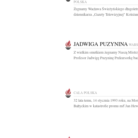
POLSKA
Żegnamy Wacława Świeżyńskiego długolet
dziennikarza „Gazety Telewizyjnej" Koleżank
JADWIGA PUZYNINA
WAR
Z wielkim smutkiem żegnamy Naszą Mistrz
Profesor Jadwigę Puzyninę Prekursorkę bad
CAŁA POLSKA
32 lata temu, 14 stycznia 1993 roku, na Mo
Bałtyckim w katastrofie promu m/f Jan Hewe