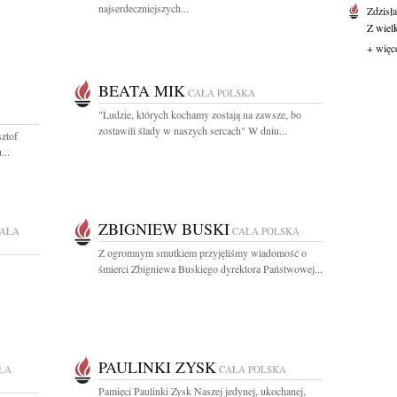
najserdeczniejszych...
Zdzisł
Z wiel
+ więc
BEATA MIK
CAŁA POLSKA
"Ludzie, których kochamy zostają na zawsze, bo
zostawili ślady w naszych sercach" W dniu...
ztof
...
ZBIGNIEW BUSKI
AŁA
CAŁA POLSKA
Z ogromnym smutkiem przyjęliśmy wiadomość o
śmierci Zbigniewa Buskiego dyrektora Państwowej...
PAULINKI ZYSK
ŁA
CAŁA POLSKA
Pamięci Paulinki Zysk Naszej jedynej, ukochanej,