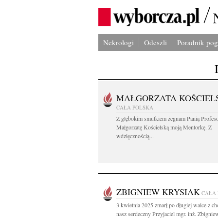
Nekrologi
Odeszli
Poradnik po
MAŁGORZATA KOŚCIEL
CAŁA POLSKA
Z głębokim smutkiem żegnam Panią Profes
Małgorzatę Kościelską moją Mentorkę. Z
wdzięcznością...
ZBIGNIEW KRYSIAK
CAŁA
3 kwietnia 2025 zmarł po długiej walce z c
nasz serdeczny Przyjaciel mgr. inż. Zbigniew