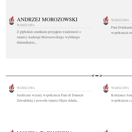
ANDRZEJ MOROZOWSKI
WARSZAWA
WARSZAWA
Pani Dziekanie
Z głębokim smutkiem przyjąłem wiadomość o
współczucia or
śmierci Andrzeja Morozowskiego wybitnego
dziennikarza,...
WARSZAWA
WARSZAWA
Serdeczne wyrazy współczucia Pani dr Danucie
Koleżance Jol
Zawadzkiej z powodu śmierci Męża składa...
współczucia z 