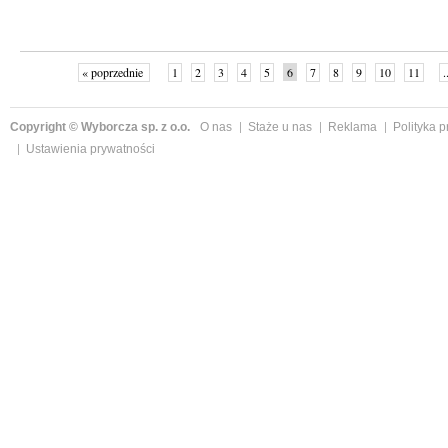
« poprzednie
1
2
3
4
5
6
7
8
9
10
11
.
Copyright © Wyborcza sp. z o.o.
O nas
Staże u nas
Reklama
Polityka 
Ustawienia prywatności