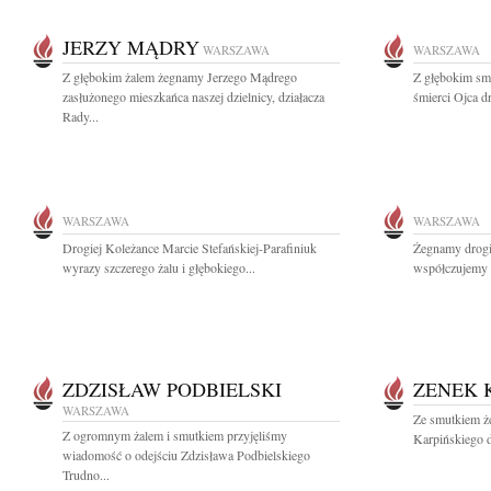
JERZY MĄDRY
WARSZAWA
WARSZAWA
Z głębokim żalem żegnamy Jerzego Mądrego
Z głębokim sm
zasłużonego mieszkańca naszej dzielnicy, działacza
śmierci Ojca d
Rady...
WARSZAWA
WARSZAWA
Drogiej Koleżance Marcie Stefańskiej-Parafiniuk
Żegnamy drogi
wyrazy szczerego żalu i głębokiego...
współczujemy 
ZDZISŁAW PODBIELSKI
ZENEK 
WARSZAWA
Ze smutkiem ż
Z ogromnym żalem i smutkiem przyjęliśmy
Karpińskiego d
wiadomość o odejściu Zdzisława Podbielskiego
Trudno...