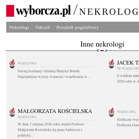
Nekrologi
Odeszli
Poradnik pogrzebowy
Inne nekrologi
JACEK 
WARSZAWA
79
WARSZAW
Naszej kochanej i dzielnej Marylce Butruk
Z wielkim żale
Najcieplejsze wyrazy wsparcia i współczucia w...
2026 roku w Au
MAŁGORZATA KOŚCIELSKA
WARSZAWA
WARSZAWA
Serdeczne wyr
W dniu 3 sierpnia 2026 roku zmarła Profesor
Profesora Dar
Małgorzata Kościelska Jej prace badawcze i
praktyka...