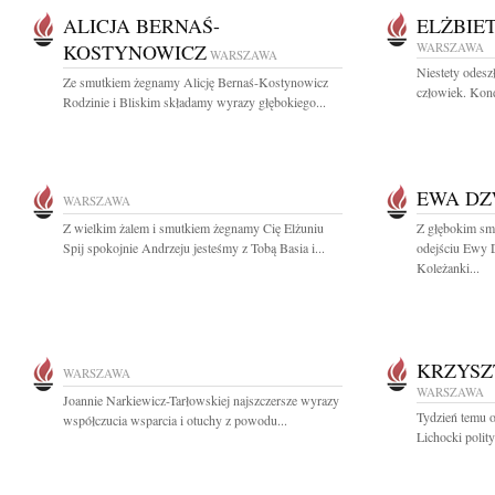
ALICJA BERNAŚ-
ELŻBIE
KOSTYNOWICZ
WARSZAWA
WARSZAWA
Niestety odes
Ze smutkiem żegnamy Alicję Bernaś-Kostynowicz
człowiek. Kond
Rodzinie i Bliskim składamy wyrazy głębokiego...
EWA D
WARSZAWA
Z wielkim żalem i smutkiem żegnamy Cię Elżuniu
Z głębokim sm
Spij spokojnie Andrzeju jesteśmy z Tobą Basia i...
odejściu Ewy
Koleżanki...
KRZYSZ
WARSZAWA
WARSZAWA
Joannie Narkiewicz-Tarłowskiej najszczersze wyrazy
Tydzień temu o
współczucia wsparcia i otuchy z powodu...
Lichocki polity