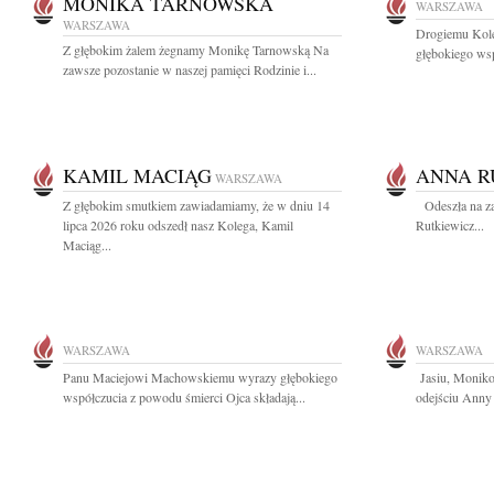
MONIKA TARNOWSKA
WARSZAWA
WARSZAWA
Drogiemu Kole
Z głębokim żalem żegnamy Monikę Tarnowską Na
głębokiego wsp
zawsze pozostanie w naszej pamięci Rodzinie i...
KAMIL MACIĄG
ANNA R
WARSZAWA
Z głębokim smutkiem zawiadamiamy, że w dniu 14
Odeszła na za
lipca 2026 roku odszedł nasz Kolega, Kamil
Rutkiewicz...
Maciąg...
WARSZAWA
WARSZAWA
Panu Maciejowi Machowskiemu wyrazy głębokiego
Jasiu, Moniko
współczucia z powodu śmierci Ojca składają...
odejściu Anny 