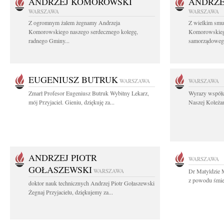
ANDRZEJ KOMOROWSKI
ANDRZE
WARSZAWA
WARSZAWA
Z ogromnym żalem żegnamy Andrzeja
Z wielkim smu
Komorowskiego naszego serdecznego kolegę,
Komorowskiego
radnego Gminy...
samorządowego
EUGENIUSZ BUTRUK
WARSZAWA
WARSZAWA
Zmarł Profesor Eugeniusz Butruk Wybitny Lekarz,
Wyrazy współc
mój Przyjaciel. Gieniu, dziękuję za...
Naszej Koleżan
ANDRZEJ PIOTR
WARSZAWA
GOŁASZEWSKI
WARSZAWA
Dr Matyldzie M
z powodu śmier
doktor nauk technicznych Andrzej Piotr Gołaszewski
Żegnaj Przyjacielu, dziękujemy za...