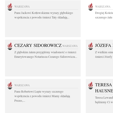
WARSZAWA
WARSZAWA
Panu Jackowi Kotłowskiemu wyrazy głębokiego
Drogiej Koleż
współczucia z powodu śmierci Taty składają...
szczerego żalu 
CEZARY SIDOROWICZ
JÓZEFA
WARSZAWA
Z głębokim żalem przyjęliśmy wiadomość o śmierci
Z wielkim smu
Emerytowanego Notariusza Cezarego Sidorowicza...
śmierci Józefy
TERESA
WARSZAWA
HAUSN
Panu Robertowi Lupie wyrazy szczerego
współczucia z powodu śmierci Mamy składają
Teresa Lewan
Prezes,...
będziemy Ci wd