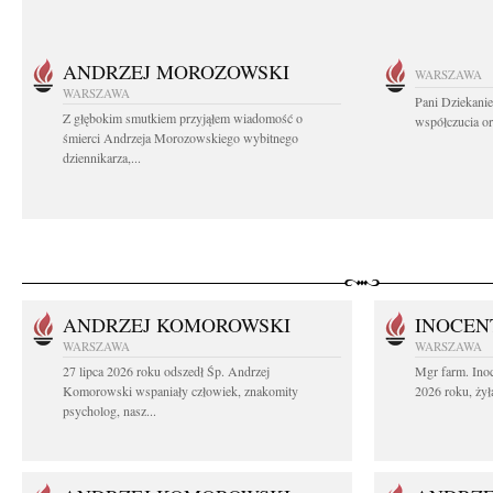
ANDRZEJ MOROZOWSKI
WARSZAWA
WARSZAWA
Pani Dziekanie
Z głębokim smutkiem przyjąłem wiadomość o
współczucia or
śmierci Andrzeja Morozowskiego wybitnego
dziennikarza,...
ANDRZEJ KOMOROWSKI
INOCEN
WARSZAWA
WARSZAWA
27 lipca 2026 roku odszedł Śp. Andrzej
Mgr farm. Inoc
Komorowski wspaniały człowiek, znakomity
2026 roku, żył
psycholog, nasz...