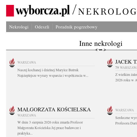
Nekrologi
Odeszli
Poradnik pogrzebowy
Inne nekrologi
JACEK 
WARSZAWA
79
WARSZAW
Naszej kochanej i dzielnej Marylce Butruk
Z wielkim żale
Najcieplejsze wyrazy wsparcia i współczucia w...
2026 roku w Au
MAŁGORZATA KOŚCIELSKA
WARSZAWA
WARSZAWA
Serdeczne wyr
W dniu 3 sierpnia 2026 roku zmarła Profesor
Profesora Dar
Małgorzata Kościelska Jej prace badawcze i
praktyka...