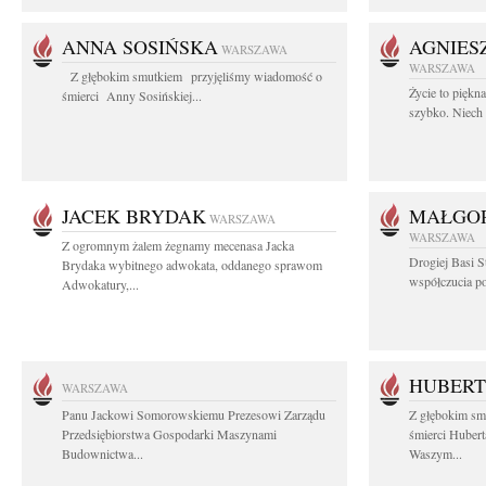
ANNA SOSIŃSKA
AGNIES
WARSZAWA
WARSZAWA
Z głębokim smutkiem przyjęliśmy wiadomość o
Życie to piękn
śmierci Anny Sosińskiej...
szybko. Niech 
JACEK BRYDAK
MAŁGOR
WARSZAWA
WARSZAWA
Z ogromnym żalem żegnamy mecenasa Jacka
Drogiej Basi S
Brydaka wybitnego adwokata, oddanego sprawom
współczucia po 
Adwokatury,...
HUBERT
WARSZAWA
Panu Jackowi Somorowskiemu Prezesowi Zarządu
Z głębokim sm
Przedsiębiorstwa Gospodarki Maszynami
śmierci Hubert
Budownictwa...
Waszym...