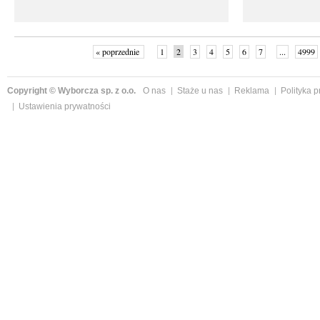
« poprzednie
1
2
3
4
5
6
7
...
4999
Copyright © Wyborcza sp. z o.o.
O nas
Staże u nas
Reklama
Polityka 
Ustawienia prywatności