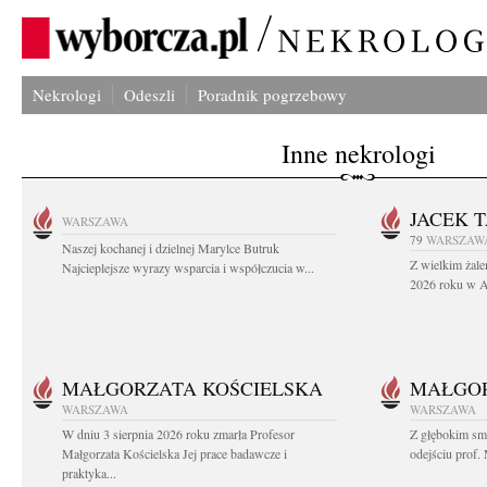
Nekrologi
Odeszli
Poradnik pogrzebowy
Inne nekrologi
JACEK 
WARSZAWA
79
WARSZAW
Naszej kochanej i dzielnej Marylce Butruk
Z wielkim żale
Najcieplejsze wyrazy wsparcia i współczucia w...
2026 roku w Au
MAŁGORZATA KOŚCIELSKA
MAŁGOR
WARSZAWA
WARSZAWA
W dniu 3 sierpnia 2026 roku zmarła Profesor
Z głębokim sm
Małgorzata Kościelska Jej prace badawcze i
odejściu prof. 
praktyka...