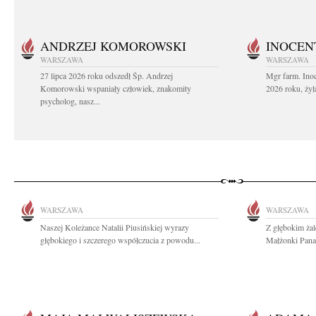
ANDRZEJ KOMOROWSKI
INOCEN
WARSZAWA
WARSZAWA
27 lipca 2026 roku odszedł Śp. Andrzej
Mgr farm. Inoc
Komorowski wspaniały człowiek, znakomity
2026 roku, żył
psycholog, nasz...
WARSZAWA
WARSZAWA
Naszej Koleżance Natalii Piusińskiej wyrazy
Z głębokim ża
głębokiego i szczerego współczucia z powodu...
Małżonki Pana 