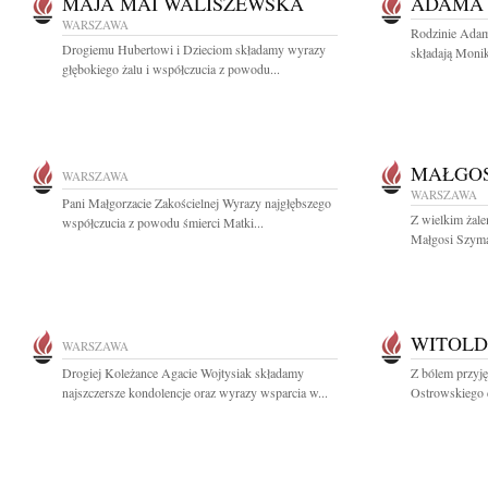
MAJA MAI WALISZEWSKA
ADAMA
WARSZAWA
Rodzinie Adam
Drogiemu Hubertowi i Dzieciom składamy wyrazy
składają Monik
głębokiego żalu i współczucia z powodu...
MAŁGOS
WARSZAWA
WARSZAWA
Pani Małgorzacie Zakościelnej Wyrazy najgłębszego
Z wielkim żale
współczucia z powodu śmierci Matki...
Małgosi Szyma
WITOLD
WARSZAWA
Drogiej Koleżance Agacie Wojtysiak składamy
Z bólem przyj
najszczersze kondolencje oraz wyrazy wsparcia w...
Ostrowskiego 