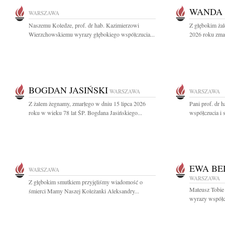
WANDA 
WARSZAWA
Naszemu Koledze, prof. dr hab. Kazimierzowi
Z głębokim żal
Wierzchowskiemu wyrazy głębokiego współczucia...
2026 roku zma
BOGDAN JASIŃSKI
WARSZAWA
WARSZAWA
Z żalem żegnamy, zmarłego w dniu 15 lipca 2026
Pani prof. dr 
roku w wieku 78 lat ŚP. Bogdana Jasińskiego...
współczucia i 
EWA BE
WARSZAWA
WARSZAWA
Z głębokim smutkiem przyjęliśmy wiadomość o
Mateusz Tobie
śmierci Mamy Naszej Koleżanki Aleksandry...
wyrazy współc