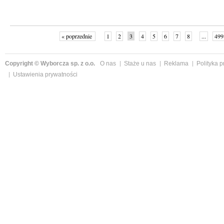
« poprzednie
1
2
3
4
5
6
7
8
...
499
Copyright © Wyborcza sp. z o.o.
O nas
Staże u nas
Reklama
Polityka 
Ustawienia prywatności