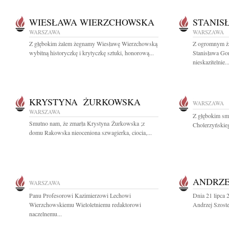
WIESŁAWA WIERZCHOWSKA
STANIS
WARSZAWA
WARSZAWA
Z głębokim żalem żegnamy Wiesławę Wierzchowską
Z ogromnym ża
wybitną historyczkę i krytyczkę sztuki, honorową...
Stanisława Go
nieskazitelnie..
KRYSTYNA ŻURKOWSKA
WARSZAWA
WARSZAWA
Z głębokim sm
Smutno nam, że zmarła Krystyna Żurkowska ;z
Cholerzyńskieg
domu Rakowska nieoceniona szwagierka, ciocia,...
ANDRZE
WARSZAWA
Panu Profesorowi Kazimierzowi Lechowi
Dnia 21 lipca 
Wierzchowskiemu Wieloletniemu redaktorowi
Andrzej Szoste
naczelnemu...