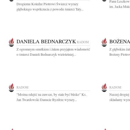
Panu Leszkow
Drogiemu Koledze Piotrowi Świercz wyrazy
im. Jacka Mal
głębokiego współczucia z powodu śmierci Taty...
DANIELA BEDNARCZYK
BOŻENA
RADOM
Z ogromnym smutkiem i żalem przyjąłem wiadomość
Z głębokim ża
o śmierci Danieli Bednarczyk wieloletniej...
Bożeny Piotrow
RADOM
RADOM
"Można odejść na zawsze, by stale być blisko" Ks.
Naszej drogiej
Jan Twardowski Danucie Byzdrze wyrazy...
składamy wyraz