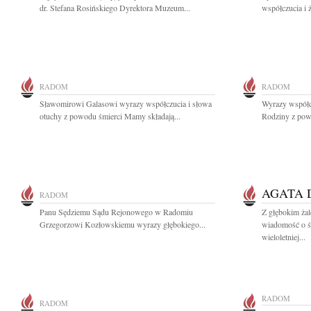
dr. Stefana Rosińskiego Dyrektora Muzeum...
współczucia i 
RADOM
RADOM
Sławomirowi Galasowi wyrazy współczucia i słowa
Wyrazy współcz
otuchy z powodu śmierci Mamy składają...
Rodziny z pow
AGATA
RADOM
Panu Sędziemu Sądu Rejonowego w Radomiu
Z głębokim żal
Grzegorzowi Kozłowskiemu wyrazy głębokiego...
wiadomość o ś
wieloletniej...
RADOM
RADOM