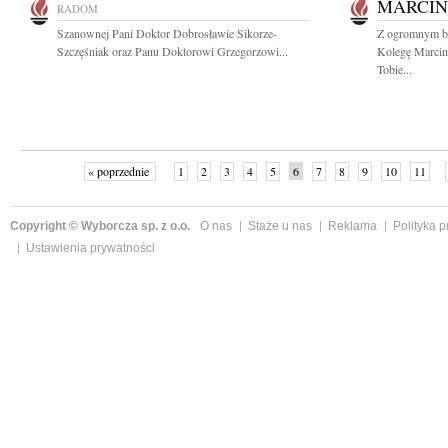
MARCIN
RADOM
Szanownej Pani Doktor Dobrosławie Sikorze-
Z ogromnym b
Szczęśniak oraz Panu Doktorowi Grzegorzowi...
Kolegę Marcin
Tobie...
« poprzednie
1
2
3
4
5
6
7
8
9
10
11
Copyright © Wyborcza sp. z o.o.
O nas
Staże u nas
Reklama
Polityka 
Ustawienia prywatności