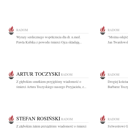
RADOM
RADOM
Wyrazy serdecznego współczucia dla dr. n.med.
"Można odejść 
Pawła Kubika z powodu śmierci Ojca składają...
Jan Twardowsk
ARTUR TOCZYSKI
RADOM
RADOM
Z głębokim smutkiem przyjęliśmy wiadomość o
Drogiej koleża
śmierci Artura Toczyskiego naszego Przyjaciela, z...
Barbarze Toczy
STEFAN ROSIŃSKI
RADOM
RADOM
Z głębokim żalem przyjęliśmy wiadomość o śmierci
Sylwestrowi G