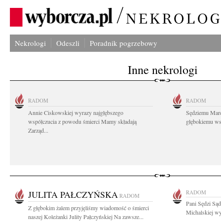
Nekrologi
Odeszli
Poradnik pogrzebowy
Inne nekrologi
RADOM
RADOM
Annie Ciskowskiej wyrazy najgłębszego
Sędziemu Mar
współczucia z powodu śmierci Mamy składają
głębokiemu wsp
Zarząd...
JULITA PAŁCZYŃSKA
RADOM
RADOM
Pani Sędzi Są
Z głębokim żalem przyjęliśmy wiadomość o śmierci
Michalskiej wy
naszej Koleżanki Julity Pałczyńskiej Na zawsze...