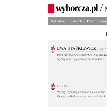
Nekrologi
Odeszli
Poradnik po
EWA STAŚKIEWICZ
LUBLIN
Panu Profesorowi Grzegorzowi Staśkiewic
wyrazy żalu i najgłębszego współczucia z...
LUBLIN
Wyrazy głębokiego współczucia dla dr hab. 
Grzegorza Staśkiewicza z powodu śmierci...