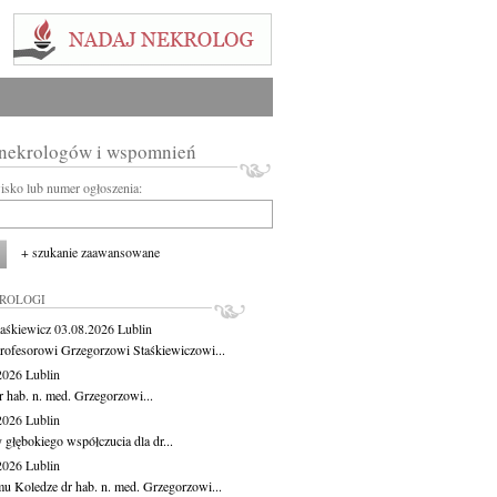
 nekrologów i wspomnień
wisko lub numer ogłoszenia:
+ szukanie zaawansowane
KROLOGI
aśkiewicz
03.08.2026
Lublin
rofesorowi Grzegorzowi Staśkiewiczowi...
.2026
Lublin
r hab. n. med. Grzegorzowi...
.2026
Lublin
 głębokiego współczucia dla dr...
.2026
Lublin
u Koledze dr hab. n. med. Grzegorzowi...