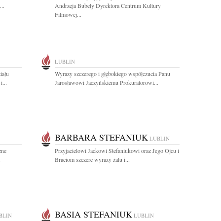
..
Andrzeja Bubeły Dyrektora Centrum Kultury
Filmowej...
LUBLIN
iału
Wyrazy szczerego i głębokiego współczucia Panu
...
Jarosławowi Jaczyńskiemu Prokuratorowi...
BARBARA STEFANIUK
LUBLIN
zne
Przyjacielowi Jackowi Stefaniukowi oraz Jego Ojcu i
.
Braciom szczere wyrazy żalu i...
BASIA STEFANIUK
BLIN
LUBLIN