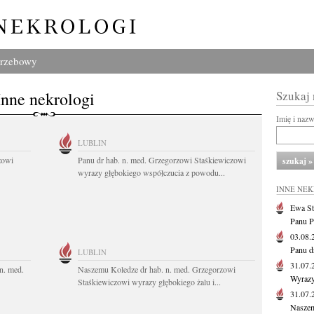
grzebowy
Inne nekrologi
Szukaj
Imię i naz
LUBLIN
zowi
Panu dr hab. n. med. Grzegorzowi Staśkiewiczowi
wyrazy głębokiego współczucia z powodu...
INNE NE
Ewa St
Panu P
03.08
Panu d
LUBLIN
31.07
n. med.
Naszemu Koledze dr hab. n. med. Grzegorzowi
Wyrazy
Staśkiewiczowi wyrazy głębokiego żalu i...
31.07
Naszem