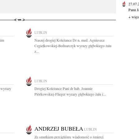
27.07
Panu J
+ więc
LUBLIN
aim
Naszej drogiej Koleżance Dr n. med. Agnieszce
Cegiełkowskiej-Bednarczyk wyrazy głębokiego żalu
z...
LUBLIN
r wyrazy
Drogiej Koleżance Pani dr hab. Joannie
Piórkowskiej-Flieger wyrazy głębokiego żalu i...
ANDRZEJ BUBEŁA
LUBLIN
Ze smutkiem przyjęliśmy wiadomość o śmierci