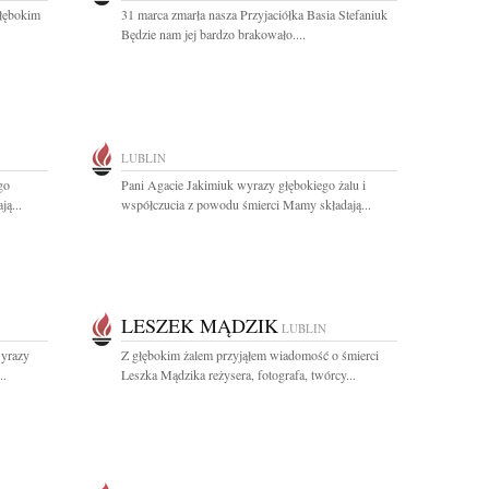
łębokim
31 marca zmarła nasza Przyjaciółka Basia Stefaniuk
Będzie nam jej bardzo brakowało....
LUBLIN
go
Pani Agacie Jakimiuk wyrazy głębokiego żalu i
ą...
współczucia z powodu śmierci Mamy składają...
LESZEK MĄDZIK
LUBLIN
wyrazy
Z głębokim żalem przyjąłem wiadomość o śmierci
..
Leszka Mądzika reżysera, fotografa, twórcy...