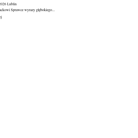
.2026
Lublin
ackowi Sprawce wyrazy głębokiego...
ej