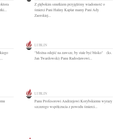
oktora
Z głębokim smutkiem przyjęliśmy wiadomość o
ki...
śmierci Pani Haliny Kaplar mamy Pani Ady
Zaorskiej...
LUBLIN
kiego
"Można odejść na zawsze, by stale być blisko" (ks.
..
Jan Twardowski) Panu Radosławowi...
LUBLIN
emu
Panu Profesorowi Andrzejowi Korybskiemu wyrazy
szczerego współczucia z powodu śmierci...