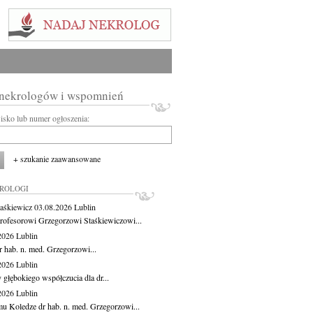
 nekrologów i wspomnień
wisko lub numer ogłoszenia:
+ szukanie zaawansowane
KROLOGI
aśkiewicz
03.08.2026
Lublin
rofesorowi Grzegorzowi Staśkiewiczowi...
.2026
Lublin
r hab. n. med. Grzegorzowi...
.2026
Lublin
 głębokiego współczucia dla dr...
.2026
Lublin
u Koledze dr hab. n. med. Grzegorzowi...