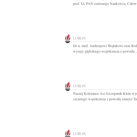
prof. IA PAN cenionego Naukowca, Człowi
LUBLIN
Dr n. med. Andrzejowi Wojtakowi oraz Rod
wyrazy głębokiego współczucia z powodu..
LUBLIN
Naszej Koleżance Asi Szczepanik-Klein wy
szczerego współczucia z powodu śmierci Tat
LUBLIN