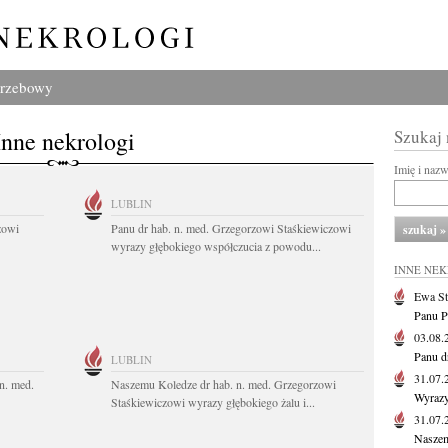
grzebowy
Inne nekrologi
Szukaj
Imię i naz
LUBLIN
zowi
Panu dr hab. n. med. Grzegorzowi Staśkiewiczowi
wyrazy głębokiego współczucia z powodu...
INNE NE
Ewa St
Panu P
03.08
Panu d
LUBLIN
31.07
n. med.
Naszemu Koledze dr hab. n. med. Grzegorzowi
Wyrazy
Staśkiewiczowi wyrazy głębokiego żalu i...
31.07
Naszem