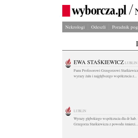
Nekrologi
Odeszli
Poradnik po
EWA STAŚKIEWICZ
LUBLIN
Panu Profesorowi Grzegorzowi Staśkiewic
wyrazy żalu i najgłębszego współczucia z...
LUBLIN
Wyrazy głębokiego współczucia dla dr hab. 
Grzegorza Staśkiewicza z powodu śmierci...