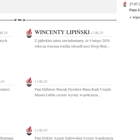
27.07
Panu J
+ więc
WINCENTY LIPIŃSKI
BLIN
LUBLIN
irych
Z głębokim żalem zawiadamiamy, że 9 lutego 2026
roku na wieczną wachtę odszedł nasz Drogi Brat...
LIN
LUBLIN
mierci
Pani Elżbiecie Maciak Dyrektor Biura Kadr Urzędu
Miasta Lublin szczere wyrazy współczucia...
LUBLIN
o Rejmana
Pani Doktor Agacie Sadowskiej wyrazy współczucia