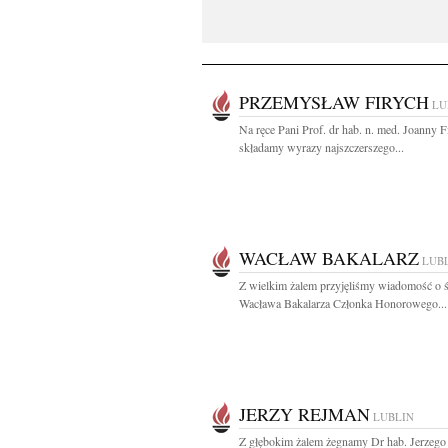
PRZEMYSŁAW FIRYCH
LU
Na ręce Pani Prof. dr hab. n. med. Joanny F
składamy wyrazy najszczerszego...
WACŁAW BAKALARZ
LUB
Z wielkim żalem przyjęliśmy wiadomość o ś
Wacława Bakalarza Członka Honorowego...
JERZY REJMAN
LUBLIN
Z głębokim żalem żegnamy Dr hab. Jerzeg