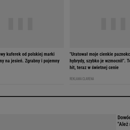
wy kuferek od polskiej marki
"Uratował moje cienkie paznokc
ny na jesień. Zgrabny i pojemny
hybrydy, szybko je wzmocnił". T
hit, teraz w świetnej cenie
REKLAMA CLARENA
Dowód
"Ależ 