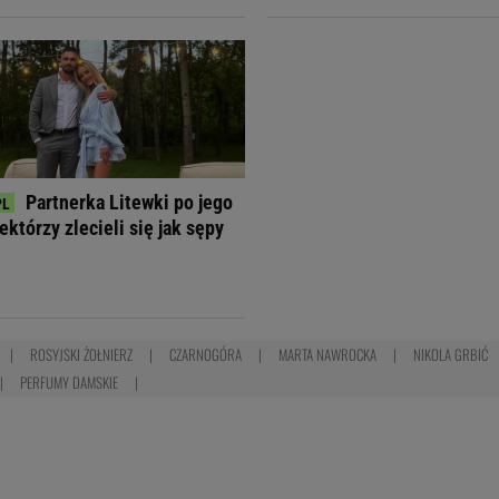
Partnerka Litewki po jego
ektórzy zlecieli się jak sępy
ROSYJSKI ŻOŁNIERZ
CZARNOGÓRA
MARTA NAWROCKA
NIKOLA GRBIĆ
PERFUMY DAMSKIE