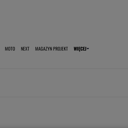
aplikację Gazeta - Android
Pobierz aplikację Gazeta -
MOTO
NEXT
MAGAZYN PROJEKT
WIĘCEJ
T
PLOTEK
SPORT.PL
HOROSKOPY
WEEKEND
TOK FM
WYBORC
ROZRYWKA
ŻYCIE I STYL
Gwiazdy Mundialu
Fryzury
Plotek
Makijaż
Gry online
Magia - Ciekawo
Historie
Wiadomości - 
WAGs
Sposób na za d
Anna Lewandowska
Gorączka u dzi