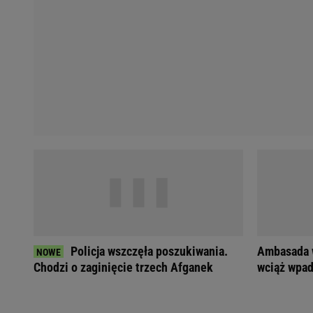
Koszykówka
Weekend w Warszawie
Siatkówka
Wakacje w Polsce
Agnieszka Radwańska
Wakacje za granicą
Robert Kubica
Seriale i TV
Robert Lewandowski
Polskie seriale
Serie A
Plotki
Premier League
Seriale
Bundesliga
Gra o Tron
Ekstraklasa
Milionerzy
Marcin Gortat
Małgorzata Rozenek-M
Lionel Messi
Kinga Rusin
Cristiano Ronaldo
Anna Mucha
Żużel
Książę Harry
Napoli
Meghan Markle
Policja wszczęła poszukiwania.
Ambasada w
Bayern Monachium
Książna Kate
Chodzi o zaginięcie trzech Afganek
wciąż wpad