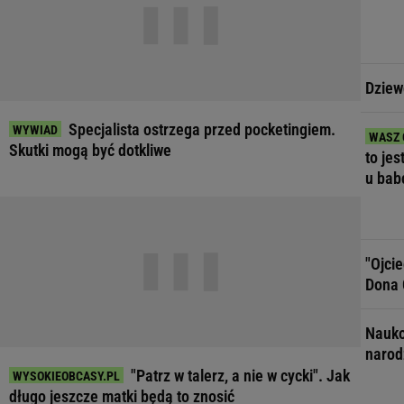
Dziew
Specjalista ostrzega przed pocketingiem.
Skutki mogą być dotkliwe
to jes
u bab
"Ojci
Dona 
Nauko
narod
"Patrz w talerz, a nie w cycki". Jak
długo jeszcze matki będą to znosić