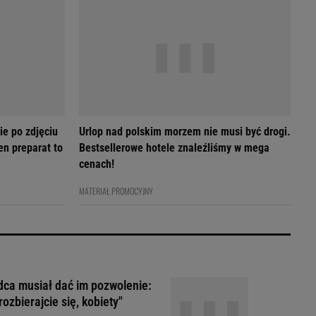
ie po zdjęciu
Urlop nad polskim morzem nie musi być drogi.
en preparat to
Bestsellerowe hotele znaleźliśmy w mega
cenach!
MATERIAŁ PROMOCYJNY
ca musiał dać im pozwolenie:
rozbierajcie się, kobiety"