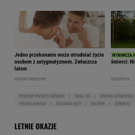
Jedno przekonanie może utrudniać życie
osobom z astygmatyzmem. Zwłaszcza
śmierci: Ni
latem
MATERIAŁ PROMOCYJNY
SUBSKRYPCJA
PROBLEMY POLSKICH SIATKARZY
ZNAK Z '30'
WISŁAWA SZYMBORSKA
FRYZURA KUKIEŁKA
ELEGANCKIE BUTY
BALERINY
ESPADRYLE
LETNIE OKAZJE