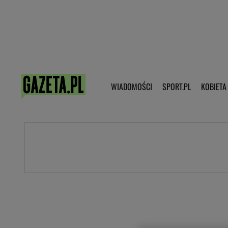
Poczta - Logowanie
Pobierz 
WIADOMOŚCI
SPORT.PL
KOBIETA
DZIECKO
KOBIETA
KULTURA
NEX
WIADOMOŚCI
SPORT
G.PL
Skoki narciarskie
Haps.pl
Ekstraklasa
Wiadomości ze świata
Bundesliga
Sport wiadomości
Liga Mistrzów
Horoskop
Liga Europy
Papież Franiszek
Koszykówka