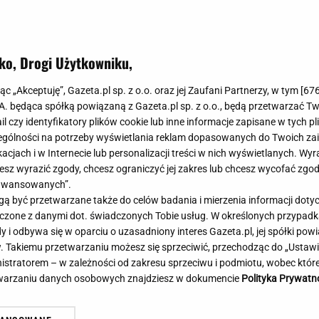
Meghan Markle
Krzesełka do ka
Magda Gessler
Łóżka dla dzieci
Barbara Kurdej-Szatan
Foteliki samoc
ko, Drogi Użytkowniku,
Księżna Kate
Przepisy
Porady
Jak zrobić?
jąc „Akceptuję”, Gazeta.pl sp. z o.o. oraz jej Zaufani Partnerzy, w tym [
67
.A. będąca spółką powiązaną z Gazeta.pl sp. z o.o., będą przetwarzać T
Na czasie
Grzyby
ail czy identyfikatory plików cookie lub inne informacje zapisane w tych p
Memy
Koronawirus
gólności na potrzeby wyświetlania reklam dopasowanych do Twoich zain
Radio Zet
Porady - Zdrowi
acjach i w Internecie lub personalizacji treści w nich wyświetlanych. Wyr
Radio Pogoda
Sukienki jeanso
cesz wyrazić zgody, chcesz ograniczyć jej zakres lub chcesz wycofać zgo
Radio internetowe
Torebki worki
aawansowanych”.
 być przetwarzane także do celów badania i mierzenia informacji dot
Rock Radio
Życzenia
ównał Nawrockiego do Shreka.
Brutalny atak w centru
 łączone z danymi dot. świadczonych Tobie usług. W określonych przypad
Złote Przeboje
Życzenia urodz
ły zwrot w sprawie
Napastnika szukają kry
i odbywa się w oparciu o uzasadniony interes Gazeta.pl, jej spółki powi
Chillizet - radio internetowe
Życzenia imien
. Takiemu przetwarzaniu możesz się sprzeciwić, przechodząc do „Ust
Podcasty
Newsy, plotki - 
nistratorem – w zależności od zakresu sprzeciwu i podmiotu, wobec które
E-booki - Audiobooki
Lifestyle
etwarzaniu danych osobowych znajdziesz w dokumencie
Polityka Prywatn
Planeta.pl
Co obejrzeć