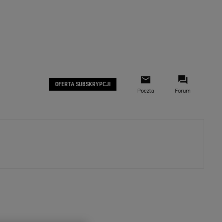
 IOS
Gazeta.pl na Facebooku
OFERTA SUBSKRYPCJI
Poczta
Forum
ZA
WYDARZENIA GOSPODARCZE
LOKALNE
Białystok
Bielsko-Biała
stki
Bydgoszcz
moda
Częstochowa
uże buty
Gorzów Wielkopolski
ecka
Katowice