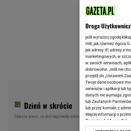
Wiadomości z Polski
Tenis
Plotki na topie
Sporty Walki
Niedziela handlowa
Siatkówka
Droga Użytkownicz
Informacje na bieżąco
PlusLiga
Metro Warszawa
Lekkoatletyka
jeśli wyrazisz zgodę klika
IAB, jak również Agora S
Duży Format
Kolarstwo
jak adresy IP, adresy e-m
Pogoda Warszawa
Bieganie
marketingowych, w szcze
Pogoda Kraków
Trening - ćwiczenia
w swoich serwisach, aplik
Pogoda Gdańsk
Ćwiczenia
dobrowolne. Jeśli nie ch
Pogoda Poznań
Dieta - Odżywianie
przejdź do „Ustawień Z
Twoje dane osobowe mogą
Pogoda Wrocław
Jak schudnąć?
Por
serwisów i aplikacji lub
Gazeta na X
Sport - Fitness
Nag
danych nie wymaga zgody 
Fitness
lub Zaufanych Partnerów
Dzień w skrócie
F1 - Formuła 1
lub przez kontakt z admi
Więcej informacji o prz
Zawsze wiesz, co jest naprawdę istotne
Prywatności Agora S.A.