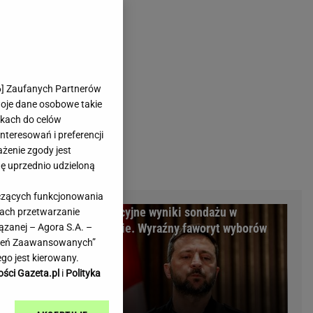
rmienia
Gliwice
Kielce
hodowe
Kraków
Lublin
Łódź
6
] Zaufanych Partnerów
woje dane osobowe takie
Olsztyn
likach do celów
Opole
teresowań i preferencji
e
Płock
ażenie zgody jest
we
Poznań
dę uprzednio udzieloną
Radom
yczących funkcjonowania
Rzeszów
m Warszawy.
Sensacyjne wyniki sondażu w
kach przetwarzanie
inowe
Sosnowiec
minalni
Ukrainie. Wyraźny faworyt wyborów
ązanej – Agora S.A. –
inowe
Szczecin
awień Zaawansowanych”
Melo Radio
Toruń
go jest kierowany.
Trójmiasto
ości Gazeta.pl
i
Polityka
Warszawa
Wrocław