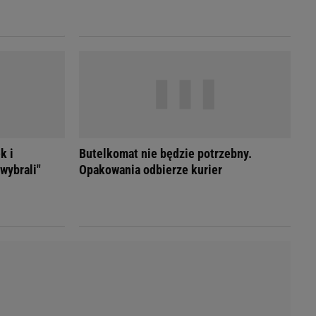
LED
k i
Butelkomat nie będzie potrzebny.
wybrali"
Opakowania odbierze kurier
du
Rodzina
łodnych
Wakacje
Sennik