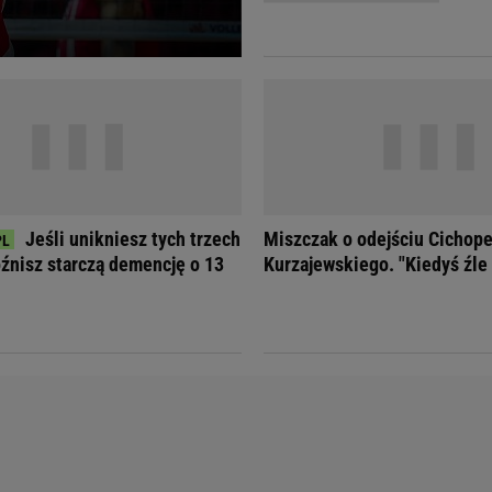
Telewizor LG O
Jeśli unikniesz tych trzech
Miszczak o odejściu Cichope
óźnisz starczą demencję o 13
Kurzajewskiego. "Kiedyś źle 
Doda
Kalkulator Poro
Magda Gessler
Kalendarz dni p
Agnieszka Woźniak-Starak
Kalendarz ciąży