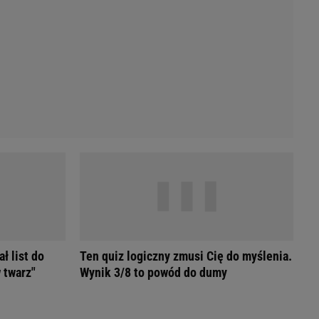
Przetargi
Licytacje komornicze
Komputery Forum
Alkomat online
Kalkulator opłacalności LPG
Przelicznik cm na cale i stopy
Kalkulator momentu obrotowego
Kalkulator mocy
Kalkulator zużycia paliwa
Kalkulator rozmiaru opon
Przelicznik mile na kilometry
ł list do
Ten quiz logiczny zmusi Cię do myślenia.
 twarz"
Wynik 3/8 to powód do dumy