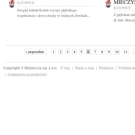
MIECZY
KATOWICE
KATOWICE
Drogiej Izabeli Kotule wyrazy głębokiego
Z głębokim ża
współczucia i słowa otuchy w trudnych chwilach,...
dr. hab. Miecz
« poprzednie
1
2
3
4
5
6
7
8
9
10
11
Copyright © Wyborcza sp. z o.o.
O nas
Staże u nas
Reklama
Polityka 
Ustawienia prywatności