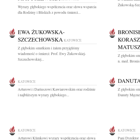
Żukowską-Szcz
Wyrazy głębokiego współczucia oraz słowa wsparcia
dla Rodziny i Bliskich z powodu śmierci...
EWA ŻUKOWSKA-
BRONIS
SZCZECHOWSKA
KORASZ
KATOWICE
MATUS
Z głębokim smutkiem i żalem przyjęliśmy
wiadomość o śmierci: Prof. Ewy Żukowskiej-
Z głębokim smu
Szczechowskiej...
n. med. Broni
DANUT
KATOWICE
Arturowi i Dariuszowi Kawiarowskim oraz rodzinie
Z głębokim sm
i najbliższym wyrazy głębokiego...
Danuty Męcner 
KATOWICE
KATOWICE
Arturowi Klimkowi wyrazy współczucia oraz słowa
Pani Dyrektor 