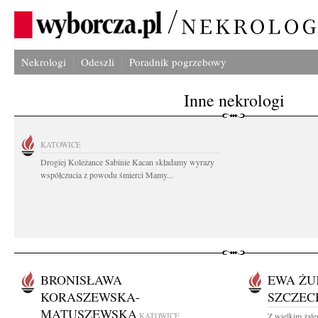
Nekrologi
Odeszli
Poradnik pogrzebowy
Inne nekrologi
KATOWICE
Drogiej Koleżance Sabinie Kacan składamy wyrazy
współczucia z powodu śmierci Mamy...
BRONISŁAWA
EWA ŻU
KORASZEWSKA-
SZCZE
MATUSZEWSKA
KATOWICE
Z wielkim żale