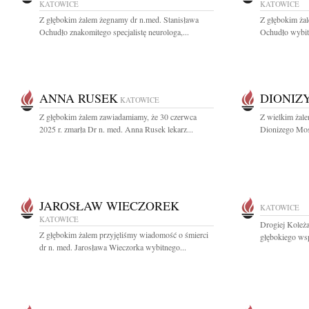
KATOWICE
KATOWICE
Z głębokim żalem żegnamy dr n.med. Stanisława
Z głębokim żal
Ochudło znakomitego specjalistę neurologa,...
Ochudło wybitn
ANNA RUSEK
DIONIZ
KATOWICE
Z głębokim żalem zawiadamiamy, że 30 czerwca
Z wielkim żale
2025 r. zmarła Dr n. med. Anna Rusek lekarz...
Dionizego Mos
JAROSŁAW WIECZOREK
KATOWICE
KATOWICE
Drogiej Koleż
Z głębokim żalem przyjęliśmy wiadomość o śmierci
głębokiego ws
dr n. med. Jarosława Wieczorka wybitnego...