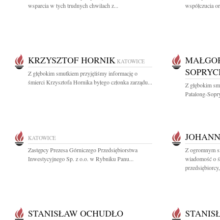
wsparcia w tych trudnych chwilach z...
współczucia or
KRZYSZTOF HORNIK
MAŁGOR
KATOWICE
SOPRYC
Z głębokim smutkiem przyjęliśmy informację o
śmierci Krzysztofa Hornika byłego członka zarządu...
Z głębokim sm
Patalong-Sopry
JOHANN
KATOWICE
Zastępcy Prezesa Górniczego Przedsiębiorstwa
Z ogromnym sm
Inwestycyjnego Sp. z o.o. w Rybniku Panu...
wiadomość o ś
przedsiębiorcy,
STANISŁAW OCHUDŁO
STANIS