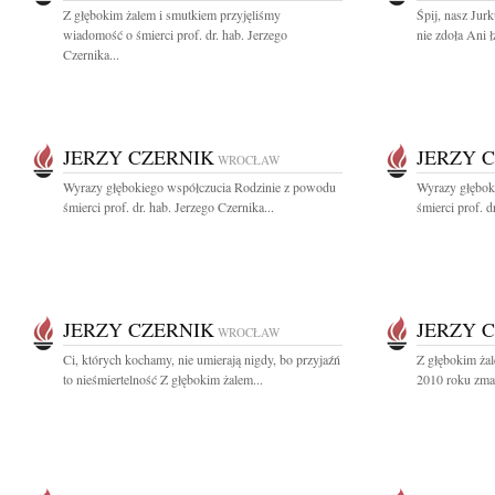
Z głębokim żalem i smutkiem przyjęliśmy
Śpij, nasz Jur
wiadomość o śmierci prof. dr. hab. Jerzego
nie zdoła Ani ł
Czernika...
JERZY CZERNIK
JERZY 
WROCŁAW
Wyrazy głębokiego współczucia Rodzinie z powodu
Wyrazy głębok
śmierci prof. dr. hab. Jerzego Czernika...
śmierci prof. d
JERZY CZERNIK
JERZY 
WROCŁAW
Ci, których kochamy, nie umierają nigdy, bo przyjaźń
Z głębokim żal
to nieśmiertelność Z głębokim żalem...
2010 roku zmarł