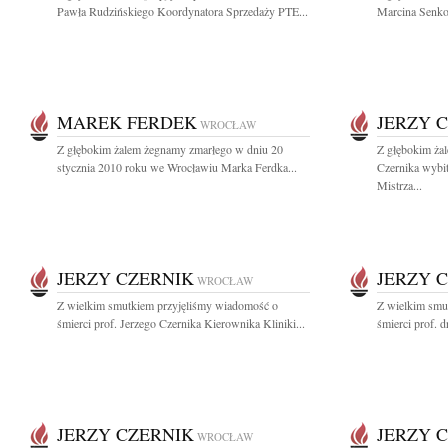
Pawła Rudzińskiego Koordynatora Sprzedaży PTE...
Marcina Senko
MAREK FERDEK
JERZY 
WROCŁAW
Z głębokim żalem żegnamy zmarłego w dniu 20
Z głębokim żal
stycznia 2010 roku we Wrocławiu Marka Ferdka...
Czernika wybi
Mistrza...
JERZY CZERNIK
JERZY 
WROCŁAW
Z wielkim smutkiem przyjęliśmy wiadomość o
Z wielkim smu
śmierci prof. Jerzego Czernika Kierownika Kliniki...
śmierci prof. d
JERZY CZERNIK
JERZY 
WROCŁAW