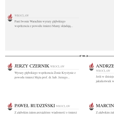
WROCŁAW
Pani Iwonie Warachim wyrazy głębokiego
współczucia z powodu śmierci Mamy składają...
JERZY CZERNIK
ANDRZE
WROCŁAW
WROCŁAW
Wyrazy głębokiego współczucia Żonie Krystynie z
Jeśli w dzisiej
powodu śmierci Męża prof. dr. hab. Jerzego...
jakiekolwiek wa
PAWEŁ RUDZIŃSKI
MARCIN
WROCŁAW
Z głębokim żalem przyjęliśmy wiadomość o śmierci
Z głębokim ża