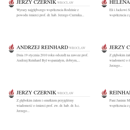
JERZY CZERNIK
HELENA
WROCŁAW
Wyrazy najgłębszego współczucia Rodzinie z
Eli i Jackowi 
powodu śmierci prof. dr. hab. Jerzego Czernika...
współczucia z
ANDRZEJ REINHARD
JERZY 
WROCŁAW
Dnia 19 stycznia 2010 roku odszedł na zawsze prof.
Z głębokim żal
Andrzej Reinhard Był wspaniałym, dobrym,...
wiadomość o śmi
Jerzego...
JERZY CZERNIK
REINHA
WROCŁAW
Z głębokim żalem i smutkiem przyjęliśmy
Pani Janinie 
wiadomość o śmierci prof. zw. dr. hab. dr. h.c.
współczucia z 
Jerzego...