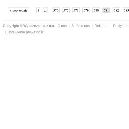
« poprzednie
1
...
576
577
578
579
580
581
582
583
następne »
Copyright © Wyborcza sp. z o.o.
O nas
Staże u nas
Reklama
Polityka 
Ustawienia prywatności