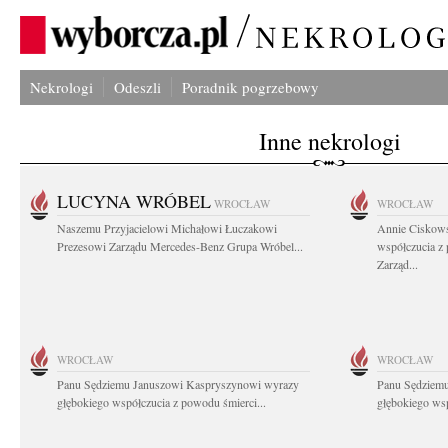
Nekrologi
Odeszli
Poradnik pogrzebowy
Inne nekrologi
LUCYNA WRÓBEL
WROCŁAW
WROCŁAW
Naszemu Przyjacielowi Michałowi Łuczakowi
Annie Ciskows
Prezesowi Zarządu Mercedes-Benz Grupa Wróbel...
współczucia z
Zarząd...
WROCŁAW
WROCŁAW
Panu Sędziemu Januszowi Kaspryszynowi wyrazy
Panu Sędziem
głębokiego współczucia z powodu śmierci...
głębokiego wsp