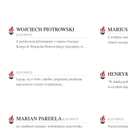
WOJCIECH PIOTROWSKI
MARIUS
KATOWICE
Z wielkim smu
Z przykrością informujemy o śmierci Naszego
śmierci naszeg
Kolegi dr Wojciecha Piotrowskiego Specjalisty w...
KATOWICE
HENRYK
Łącząc się w bólu i żałobie, pragniemy przekazać
"W daleką podr
najszczersze wyrazy współczucia,...
wszystkim dają
MARIAN PARDELA
KATOWICE
KATOWICE
Ze smutkiem żegnamy wieloletniego pracownika
Naszej koleżan