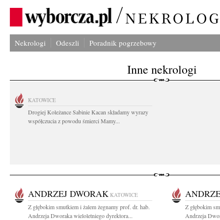
Nekrologi
Odeszli
Poradnik pogrzebowy
Inne nekrologi
KATOWICE
Drogiej Koleżance Sabinie Kacan składamy wyrazy
współczucia z powodu śmierci Mamy...
ANDRZEJ DWORAK
ANDRZE
KATOWICE
Z głębokim smutkiem i żalem żegnamy prof. dr. hab.
Z głębokim smu
Andrzeja Dworaka wieloletniego dyrektora...
Andrzeja Dwora