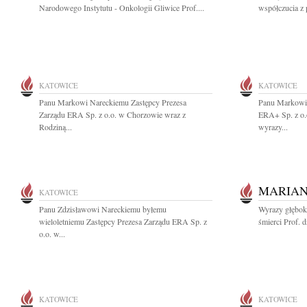
Narodowego Instytutu - Onkologii Gliwice Prof....
współczucia z
KATOWICE
KATOWICE
Panu Markowi Nareckiemu Zastępcy Prezesa
Panu Markowi
Zarządu ERA Sp. z o.o. w Chorzowie wraz z
ERA+ Sp. z o.
Rodziną...
wyrazy...
MARIAN
KATOWICE
Panu Zdzisławowi Nareckiemu byłemu
Wyrazy głębok
wieloletniemu Zastępcy Prezesa Zarządu ERA Sp. z
śmierci Prof. d
o.o. w...
KATOWICE
KATOWICE