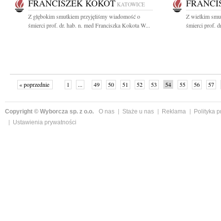
FRANCISZEK KOKOT
FRANCI
KATOWICE
Z głębokim smutkiem przyjęliśmy wiadomość o
Z wielkim smu
śmierci prof. dr. hab. n. med Franciszka Kokota W...
śmierci prof. d
« poprzednie
1
...
49
50
51
52
53
54
55
56
57
»
Copyright © Wyborcza sp. z o.o.
O nas
Staże u nas
Reklama
Polityka 
Ustawienia prywatności