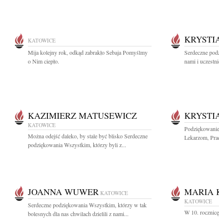
KRYSTI
KATOWICE
Mija kolejny rok, odkąd zabrakło Sebaja Pomyślmy
Serdeczne podz
o Nim ciepło.
nami i uczestni
KAZIMIERZ MATUSEWICZ
KRYSTI
KATOWICE
Podziękowanie
Można odejść daleko, by stale być blisko Serdeczne
Lekarzom, Pra
podziękowania Wszystkim, którzy byli z...
JOANNA WUWER
MARIA 
KATOWICE
KATOWICE
Serdeczne podziękowania Wszystkim, którzy w tak
W 10. rocznic
bolesnych dla nas chwilach dzielili z nami...