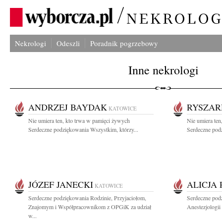
Nekrologi
Odeszli
Poradnik pogrzebowy
Inne nekrologi
ANDRZEJ BAYDAK
RYSZAR
KATOWICE
Nie umiera ten, kto trwa w pamięci żywych
Nie umiera ten
Serdeczne podziękowania Wszystkim, którzy...
Serdeczne podz
JÓZEF JANECKI
ALICJA
KATOWICE
Serdeczne podziękowania Rodzinie, Przyjaciołom,
Serdeczne pod
Znajomym i Współpracownikom z OPGiK za udział
Anestezjologii 
w...