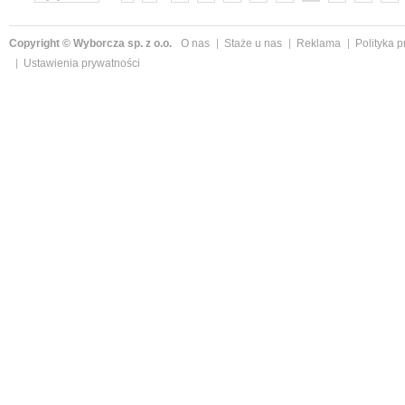
»
Copyright © Wyborcza sp. z o.o.
O nas
Staże u nas
Reklama
Polityka 
Ustawienia prywatności