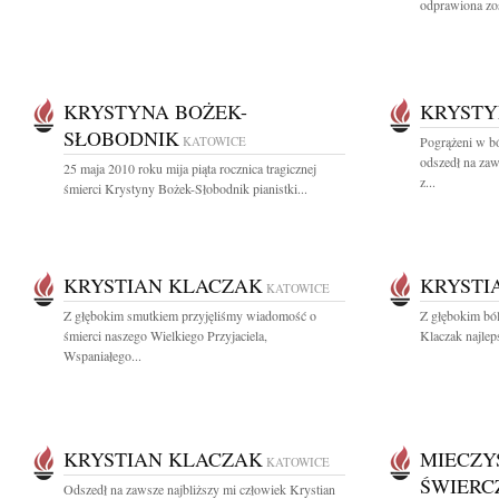
odprawiona zos
KRYSTYNA BOŻEK-
KRYSTY
SŁOBODNIK
KATOWICE
Pogrążeni w b
odszedł na zaw
25 maja 2010 roku mija piąta rocznica tragicznej
z...
śmierci Krystyny Bożek-Słobodnik pianistki...
KRYSTIAN KLACZAK
KRYSTI
KATOWICE
Z głębokim smutkiem przyjęliśmy wiadomość o
Z głębokim bó
śmierci naszego Wielkiego Przyjaciela,
Klaczak najlep
Wspaniałego...
KRYSTIAN KLACZAK
MIECZY
KATOWICE
ŚWIERC
Odszedł na zawsze najbliższy mi człowiek Krystian