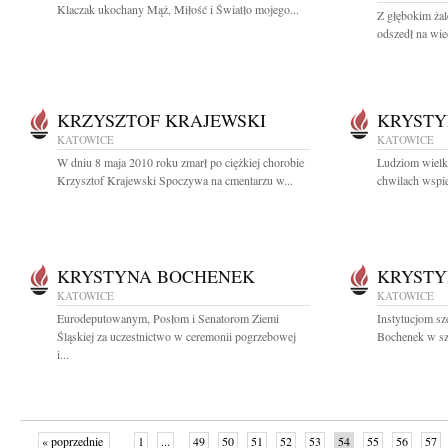
Klaczak ukochany Mąż, Miłość i Światło mojego...
Z głębokim ża
odszedł na wiec
KRZYSZTOF KRAJEWSKI
KRYSTY
KATOWICE
KATOWICE
W dniu 8 maja 2010 roku zmarł po ciężkiej chorobie
Ludziom wielki
Krzysztof Krajewski Spoczywa na cmentarzu w...
chwilach wspier
KRYSTYNA BOCHENEK
KRYSTY
KATOWICE
KATOWICE
Eurodeputowanym, Posłom i Senatorom Ziemi
Instytucjom s
Śląskiej za uczestnictwo w ceremonii pogrzebowej
Bochenek w szc
i...
« poprzednie
1
...
49
50
51
52
53
54
55
56
57