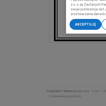
z o. o. jej Zaufanych 
swoje preferencje dot.
Mił
przetwarzania danych 
„Ustawienia zaawansow
AKCEPTUJĘ
My, nasi Zaufani Part
dokładnych danych geol
Przechowywanie informa
treści, badnie odbiorcó
Copyright © Wyborcza sp. z o.o.
O nas
St
Ustawienia prywatności