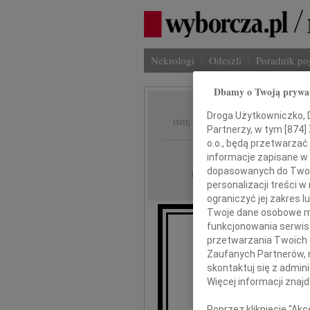
Nekrologi
Odeszli
Poradnik p
Dbamy o Twoją prywa
Krysti
Droga Użytkowniczko, Dr
IMIĘ I NAZWISKO:
Partnerzy, w tym [
874
]
o.o., będą przetwarzać 
Katowice
REGION:
informacje zapisane w
dopasowanych do Twoich
19.05.2010
DATA EMISJI:
personalizacji treści 
ograniczyć jej zakres
Twoje dane osobowe mo
funkcjonowania serwisó
przetwarzania Twoich da
Zaufanych Partnerów, 
skontaktuj się z admin
Kr
Więcej informacji znaj
Poprzez kliknięcie "Ak