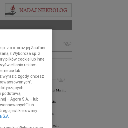
 nekrologów i wspomnień
. z o.o. oraz jej Zaufani
zwisko lub numer ogłoszenia:
ązaną z Wyborcza sp. z
ry plików cookie lub inne
wyświetlania reklam
+ szukanie zaawansowane
ernecie lub
sz wyrazić zgody, chcesz
KROLOGI
 Zaawansowanych”.
 Pittner
03.07.2026
Katowice
 dotyczących
NIENIE Z okazji 11 rocznicy śmierci Marii...
li podstawą
 Strużyna
16.02.2026
Katowice
nej – Agora S.A. – lub
bokim żalem zawiadamiamy o odejściu do...
aawansowanych” lub
ierz Werecki
04.02.2026
Katowice
rego jest kierowany.
u 31 stycznia 2026 roku odszedł od nas...
a S.A.
1.2026
Katowice
bokim żalem zawiadamiamy, że odszedł od...
ypu cookie Wyborczej sp.