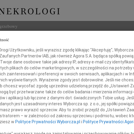
ogrzebowy
tność
Szukaj
an Klaczak
ogi Użytkowniku, jeśli wyrazisz zgodę klikając "Akceptuję", Wyborcza sp
Imię i na
 Zaufanych Partnerów IAB, jak również Agora S.A. będąca spółką powi
Twoje dane osobowe takie jak adresy IP, adresy e-mail czy identyfikato
 tych plikach do celów marketingowych, w szczególności na potrzeby 
 zainteresowań i preferencji w swoich serwisach, aplikacjach i w Int
w nich wyświetlanych. Wyrażenie zgody jest dobrowolne. Jeśli nie chce
INNE NE
 lub chcesz wycofać zgodę uprzednio udzieloną przejdź do „Ustawień
Maria
gą być przetwarzane także do celów badania i mierzenia informacji
WSPOM
w i aplikacji lub łączone z danymi dot. świadczonych Tobie usług. Jeś
Jerzy
Odszedł na zawsze
nych jest uzasadniony interes Wyborcza sp. z o.o., jej spółki powiąza
Z głę
najbliższy mi człowiek
masz prawo wyrazić sprzeciw. Aby to zrobić przejdź do „Ustawień Z
Kazim
istratorem – w zależności od zakresu sprzeciwu i podmiotu, wobec któ
W dni
ystian Klaczak
dziesz w
Polityce Prywatności Wyborcza.pl
i
Polityce Prywatności Agor
29.0
Z głę
ceptuję" wyrażasz zgodę na zainstalowanie i przechowywanie plików t