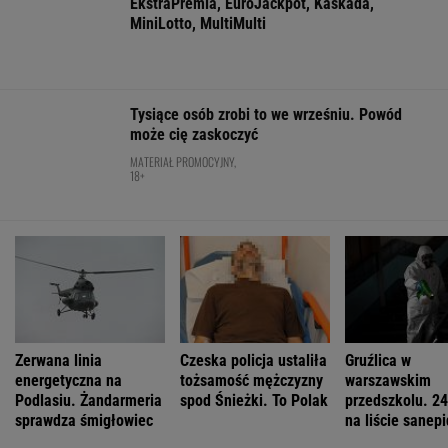
Mają pieniądze i przejmują tereny. "Land Back"
rozkwita
BIZNES
Pierwszy etap GAT zakończony. To
strategiczna inwestycja dla polskiego
eksportu
MATERIAŁ PROMOCYJNY