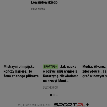
Zwrot w sprawie Patriotów. Zełenski:
Mamy umowy z USA
Nie będzie nowej umowy TVP z Kościołem.
Obowiązuje ta podpisana przez Kurskiego
MARCIN KOZŁOWSKI