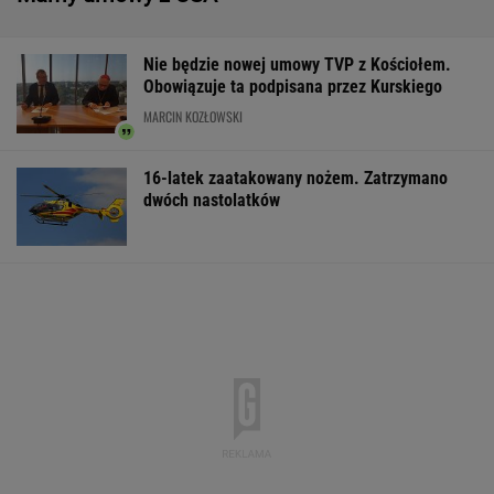
18+
Zerwana linia
Czeska policja ustaliła
Gruźlica w
energetyczna na
tożsamość mężczyzny
warszawskim
Podlasiu. Żandarmeria
spod Śnieżki. To Polak
przedszkolu. 24
sprawdza śmigłowiec
na liście sanep
WSPÓŁPRACA PŁATNA Z WYBORCZA.PL
ZROZUM, POZNAJ, ODKRYWAJ
SEKCJA Z SUBSKRYPCJĄ
Ministerstwo Kultury tłumaczy, dlaczego
Olbrychski nie będzie jurorem na festiwalu w