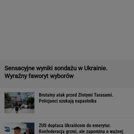
Pytamy o 15 osób, których wstyd nie znać.
Wiesz, z czego słyną?
Nowe informacje o mężczyźnie spod Śnieżki.