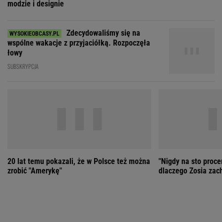
20 lat temu pokazali, że w Polsce też można
"Nigdy na sto proce
zrobić "Amerykę"
dlaczego Zosia zac
ZOBACZ WSZYSTKIE
Wybierz miasto
PEŁNA POGODA
Załaduj ponownie
Jakość powietrza:
-
Ciśnienie:
Opady:
Zachmurzenie:
-
-%
-%