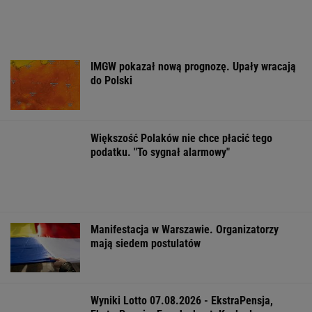
Gdyni
Mam w d...małe miasteczka - pisał poeta. I
wykrakał.
Jak się zapisać do lekarza w NFZ bez
dzwonienia do przychodni
"Patrz w talerz, a nie w cycki". Jak długo
jeszcze matki będą to znosić
FINANSE I TECHNOLOGIA