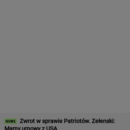
do Polski
Większość Polaków nie chce płacić tego
podatku. "To sygnał alarmowy"
Manifestacja w Warszawie. Organizatorzy
mają siedem postulatów
Wyniki Lotto 07.08.2026 - EkstraPensja,
EkstraPremia, EuroJackpot, Kaskada,
MiniLotto, MultiMulti
Tysiące osób zrobi to we wrześniu. Powód
może cię zaskoczyć
MATERIAŁ PROMOCYJNY,