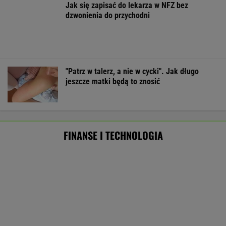
Frankowicze nie muszą czekać
na decyzję sądu. Ważne zmiany w przepisach
SUBSKRYPCJA
Baseny i jacuzzi idealne na działkę i do
ogrodu. Duży wybór w świetnych cenach
REKLAMA CENEO
Nie tylko zaćmienie Słońca. Sierpień zamieni
niebo w scenę niezwykłych widowisk
BIZNES
ZUS dopłaca Ukraińcom do emerytur.
Konfederacja grzmi, ale zapomina o ważnej
rzeczy