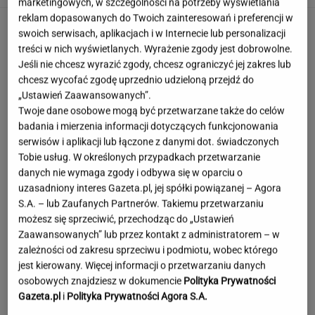
marketingowych, w szczególności na potrzeby wyświetlania
reklam dopasowanych do Twoich zainteresowań i preferencji w
swoich serwisach, aplikacjach i w Internecie lub personalizacji
treści w nich wyświetlanych. Wyrażenie zgody jest dobrowolne.
Jeśli nie chcesz wyrazić zgody, chcesz ograniczyć jej zakres lub
chcesz wycofać zgodę uprzednio udzieloną przejdź do
„Ustawień Zaawansowanych”.
Twoje dane osobowe mogą być przetwarzane także do celów
badania i mierzenia informacji dotyczących funkcjonowania
serwisów i aplikacji lub łączone z danymi dot. świadczonych
Tobie usług. W określonych przypadkach przetwarzanie
danych nie wymaga zgody i odbywa się w oparciu o
uzasadniony interes Gazeta.pl, jej spółki powiązanej – Agora
S.A. – lub Zaufanych Partnerów. Takiemu przetwarzaniu
możesz się sprzeciwić, przechodząc do „Ustawień
Zaawansowanych” lub przez kontakt z administratorem – w
zależności od zakresu sprzeciwu i podmiotu, wobec którego
jest kierowany. Więcej informacji o przetwarzaniu danych
To najdłuższe jezioro w Polsce. Ma aż 16 wysp
osobowych znajdziesz w dokumencie
Polityka Prywatności
Gazeta.pl
i
Polityka Prywatności Agora S.A.