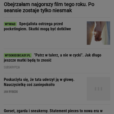
"Patrz w talerz, a nie w cycki". Jak długo
jeszcze matki będą to znosić
SUBSKRYPCJA
Poskarżyła się, że tata uderzył ją w głowę.
Nauczycielkę coś zaniepokoiło
JAN RYBICKI
Gorset, zgarda i sneakersy. Statement pieces to nowa era w
modzie i designie
Zdecydowaliśmy się na
wspólne wakacje z przyjaciółką. Rozpoczęła
łowy
SUBSKRYPCJA