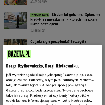
AGATA GOŁĄBEK
Siedem lat gehenny. "Spłacamy
kredyty za mieszkania, w których mieszkają
ludzie dewelopera"
SUBSKRYPCJA
Co jada się u prezydenta? Szczegóły
zamówienia za pół miliona złotych
Droga Użytkowniczko, Drogi Użytkowniku,
Nowe zdjęcie Johna Goodmana trafiło do
sieci. Aktor schudł 90 kg
jeśli wyrazisz zgodę klikając „Akceptuję”, Gazeta.pl sp. z o.o.
oraz jej Zaufani Partnerzy, w tym [
676
] Zaufanych Partnerów
IAB, jak również Agora S.A. będąca spółką powiązaną z
Gawryluk reaguje na krytykę po debacie u
Gazeta.pl sp. z o.o., będą przetwarzać Twoje dane osobowe
Nawrockiego. Co na to Polsat?
takie jak adresy IP, adresy e-mail czy identyfikatory plików
cookie lub inne informacje zapisane w tych plikach do celów