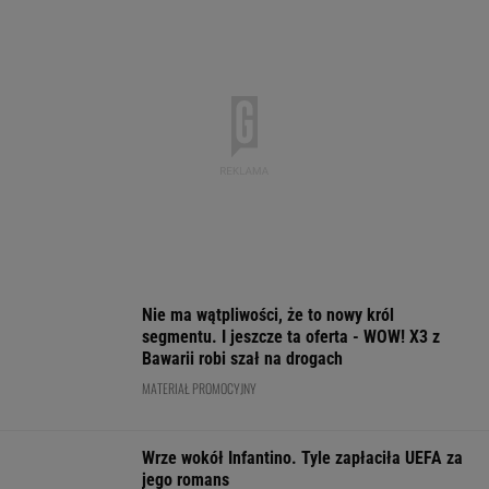
Nowa Toyota bZ4X jest dostępna w specjalnej
cenie. Pobierz cennik i sprawdź korzyść!
MATERIAŁ PROMOCYJNY
Fatalne wieści dla klubu
Lewandowskiego
PIŁKA NOŻNA
Mistrzyni olimpijska
Jak nauka
Media: Alvarez
kończy karierę. To
o odżywianiu wyniosła
zdecydował. Ta
żona znanego piłkarza
Katarzynę Niewiadomą
grać w nowym s
na szczyt Mont
Ventoux