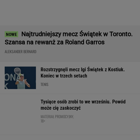
Nie ma wątpliwości, że to nowy król
segmentu. I jeszcze ta oferta - WOW! X3 z
Bawarii robi szał na drogach
MATERIAŁ PROMOCYJNY
Wrze wokół Infantino. Tyle zapłaciła UEFA za
jego romans
PIŁKA NOŻNA
Koszmar na przedostatnim etapie.
Niewiadoma nie jest już liderką Tour de
France
KOLARSTWO
Anastazja Kuś mistrzynią świata! Historyczny
występ, brawo!
LEKKOATLETYKA