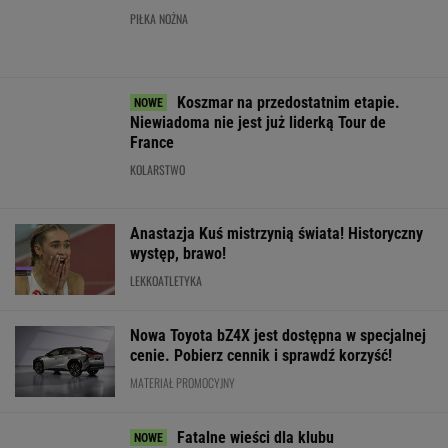
SUBSKRYPCJA
WIĘCEJ NIŻ WYNIK. SUBSKRYBUJ
POLITYKA
Sondaż:
Magyar wybrał
Stan byłego
Zaproszenie dla
Kwaśniewskiego
Andrasa Bakę
żołnierza w
Polek od
lubią wszyscy,
na kandydata
USA
Pierwszej Damy.
Dudę
na prezydenta
więzionego w
"Poznajmy się"
praktycznie nikt
Węgier
Rosji jest
krytyczny
WIADOMOŚCI