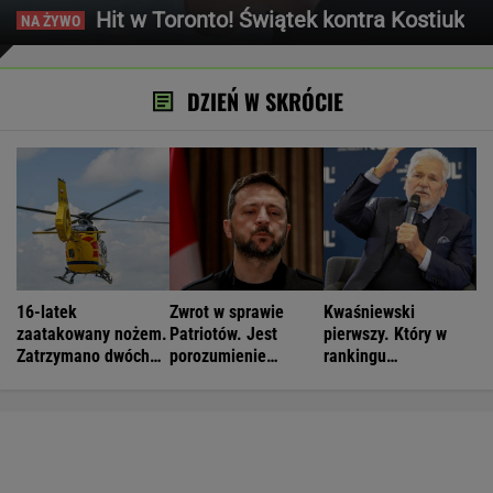
Hit w Toronto! Świątek kontra Kostiuk
DZIEŃ W SKRÓCIE
16-latek
Zwrot w sprawie
Kwaśniewski
zaatakowany nożem.
Patriotów. Jest
pierwszy. Który w
Zatrzymano dwóch
porozumienie
rankingu
nastolatków
Ukrainy i USA
prezydentów jest
Duda?