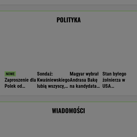
16-latek zaatakowany nożem. Zatrzymano
dwóch nastolatków
IMGW pokazał nową prognozę. Upały wracają