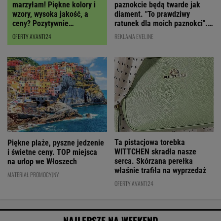
paznokcie będą twarde jak
marzyłam! Piękne kolory i
diament. "To prawdziwy
wzory, wysoka jakość, a
ratunek dla moich paznokci".
ceny? Pozytywnie
Cena? Niska!
zaskakują!
REKLAMA EVELINE
OFERTY AVANTI24
Ta pistacjowa torebka
Piękne plaże, pyszne jedzenie
WITTCHEN skradła nasze
i świetne ceny. TOP miejsca
serca. Skórzana perełka
na urlop we Włoszech
właśnie trafiła na wyprzedaż
MATERIAŁ PROMOCYJNY
OFERTY AVANTI24
NAJLEPSZE NA WEEKEND