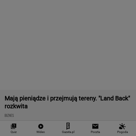
"Teraz wiemy".
1,5 tys. zł za adopcję
Zaćmienie Słoń
Naukowcy odkryli
psa. Nie trzeba nawet
będzie spektak
nowe zagrożenie
mieszkać w tej gminie
Tak zrobisz naj
związane z
zdjęcia
mikroplastikiem
WALUTY I GIEŁDA
EUR
USD
CHF
GBP
WIG
4,2983
3,7187
4,6027
5,0166
151 782,92
-0,09%
-0,41%
0,15%
-0,13%
-0,24%
SPRAWDŹ NOTOWANIA
Quiz
Wideo
Gazeta.pl
Poczta
Pogoda
Notowania dostarcza VIA24ONLINE