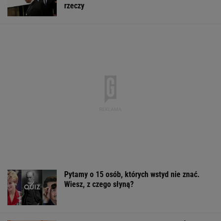
To Polak
Iran. Media: Modżtaba Chamenei jest w stanie
krytycznym
Dramatyczna akcja ratunkowa na jeziorze
Seksty
To Morawiecki robił na uroczystości
Nawrockiego. Jest nagranie. "Skandal"
Sandały Keen to synonim wakacyjnego
komfortu - teraz tańsze o niemal 100 zł