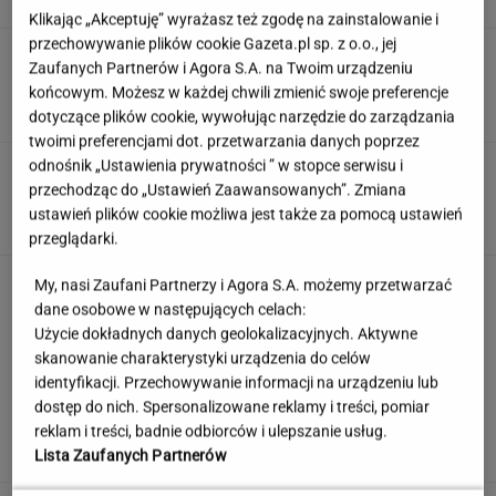
Klikając „Akceptuję” wyrażasz też zgodę na zainstalowanie i
przechowywanie plików cookie Gazeta.pl sp. z o.o., jej
Ten quiz geograficzny odsieje leserów.
Zaufanych Partnerów i Agora S.A. na Twoim urządzeniu
Dopasuj miasto do województwa
końcowym. Możesz w każdej chwili zmienić swoje preferencje
dotyczące plików cookie, wywołując narzędzie do zarządzania
twoimi preferencjami dot. przetwarzania danych poprzez
odnośnik „Ustawienia prywatności ” w stopce serwisu i
"Mam nadzieję, że zrobią trzecią część". Po 20
latach wywołał burzę
przechodząc do „Ustawień Zaawansowanych”. Zmiana
ustawień plików cookie możliwa jest także za pomocą ustawień
przeglądarki.
To nie droga na skróty. Matka pokazuje, jak
My, nasi Zaufani Partnerzy i Agora S.A. możemy przetwarzać
naprawdę wygląda edukacja domowa
dane osobowe w następujących celach:
Użycie dokładnych danych geolokalizacyjnych. Aktywne
MATERIAŁ PROMOCYJNY
skanowanie charakterystyki urządzenia do celów
identyfikacji. Przechowywanie informacji na urządzeniu lub
Uruchomili "Tindera dla
dostęp do nich. Spersonalizowane reklamy i treści, pomiar
medyków". Szybko zgłosili się też adwokaci
reklam i treści, badnie odbiorców i ulepszanie usług.
SUBSKRYPCJA
Lista Zaufanych Partnerów