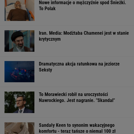
OFERTY AVANTI24
Włóż liść laurowy do
Rozpoznasz tych
Dlaczego warto
lodówki na godzinę.
wybitnych aktorów
spryskać klucze
Efekt może cię
PRL-u? Wszyscy mylą
octem? Sztuczk
zaskoczyć
się w 8. pytaniu
której mało kto
ŻYĆ LEPIEJ