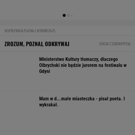
Starzejąca się Polska uwalnia tysiące lokali.
Co czeka rynek?