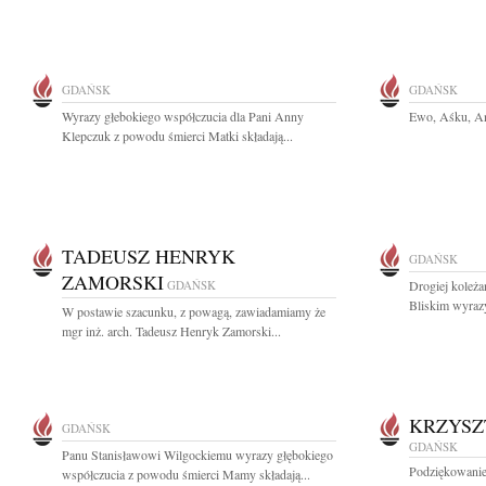
GDAŃSK
GDAŃSK
Wyrazy głebokiego współczucia dla Pani Anny
Ewo, Aśku, An
Klepczuk z powodu śmierci Matki składają...
TADEUSZ HENRYK
GDAŃSK
ZAMORSKI
GDAŃSK
Drogiej koleża
Bliskim wyrazy
W postawie szacunku, z powagą, zawiadamiamy że
mgr inż. arch. Tadeusz Henryk Zamorski...
KRZYSZ
GDAŃSK
GDAŃSK
Panu Stanisławowi Wilgockiemu wyrazy głębokiego
Podziękowanie 
współczucia z powodu śmierci Mamy składają...