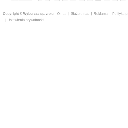
»
Copyright © Wyborcza sp. z o.o.
O nas
Staże u nas
Reklama
Polityka 
Ustawienia prywatności