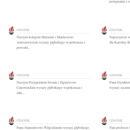
pożegnaniu i os
GDAŃSK
GDAŃSK
Naszym kolegom Marzenie i Mariuszowi
Najszczersze w
Antosiewiczom wyrazy głębokiego współczucia z
dla Karoliny B
powodu...
GDAŃSK
GDAŃSK
Naszym Przyjaciołom Iwonie i Zigniewowi
Panu Dyrektor
Canowieckim wyrazy głębokiego współczucia i
wyrazy szczere
żalu...
GDAŃSK
GDAŃSK
Panu Stanisławowi Wilgockiemu wyrazy głębokiego
Pani profesor 