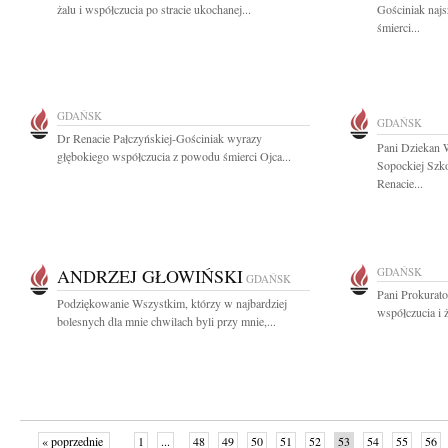
żalu i współczucia po stracie ukochanej...
Gościniak naj
śmierci...
GDAŃSK
GDAŃSK
Dr Renacie Pałczyńskiej-Gościniak wyrazy
Pani Dziekan 
głębokiego współczucia z powodu śmierci Ojca...
Sopockiej Szk
Renacie...
ANDRZEJ GŁOWIŃSKI
GDAŃSK
GDAŃSK
Pani Prokurato
Podziękowanie Wszystkim, którzy w najbardziej
współczucia i 
bolesnych dla mnie chwilach byli przy mnie,...
« poprzednie
1
...
48
49
50
51
52
53
54
55
56