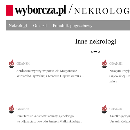
Nekrologi
Odeszli
Poradnik pogrzebowy
Inne nekrologi
GDAŃSK
GDAŃSK
Serdeczne wyrazy współczucia Małgorzacie
Naszym Przyja
Winiarek-Gajewskiej i Jerzemu Gajewskiemu z...
Gajewskiej i 
żalu i...
GDAŃSK
GDAŃSK
Pani Teresie Adamow wyrazy głębokiego
Anielko łączym
współczucia z powodu śmierci Matki składają...
Urszuli Koleża