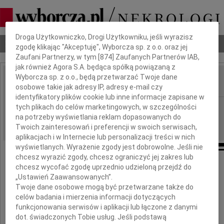
Dbamy o Twoją prywatność
Droga Użytkowniczko, Drogi Użytkowniku, jeśli wyrazisz
Nekrologi
Odeszli
Poradnik pogrzebowy
zgodę klikając "Akceptuję", Wyborcza sp. z o.o. oraz jej
Zaufani Partnerzy, w tym [
874
] Zaufanych Partnerów IAB,
jak również Agora S.A. będąca spółką powiązaną z
Wyborcza sp. z o.o., będą przetwarzać Twoje dane
osobowe takie jak adresy IP, adresy e-mail czy
IMIĘ I NAZWISKO:
identyfikatory plików cookie lub inne informacje zapisane w
Gdańsk
tych plikach do celów marketingowych, w szczególności
REGION:
na potrzeby wyświetlania reklam dopasowanych do
10.03.2010
DATA EMISJI:
Twoich zainteresowań i preferencji w swoich serwisach,
aplikacjach i w Internecie lub personalizacji treści w nich
wyświetlanych. Wyrażenie zgody jest dobrowolne. Jeśli nie
chcesz wyrazić zgody, chcesz ograniczyć jej zakres lub
Naszym Przyjaciołom
chcesz wycofać zgodę uprzednio udzieloną przejdź do
„Ustawień Zaawansowanych”.
Twoje dane osobowe mogą być przetwarzane także do
Iwonie i Zigniewowi
celów badania i mierzenia informacji dotyczących
funkcjonowania serwisów i aplikacji lub łączone z danymi
Canowieckim
dot. świadczonych Tobie usług. Jeśli podstawą