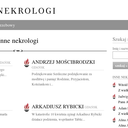
grzebowy
Inne nekrologi
Szukaj
Imię i naz
ANDRZEJ MOŚCIBRODZKI
DAŃSK
GDAŃSK
ego
Podziękowanie Serdeczne podziękowanie za
ki...
INNE NE
modlitwę i pamięć Rodzinie, Przyjaciołom,
Koleżankom i...
Witold
Z wiel
Jadwig
Panu A
ARKADIUSZ RYBICKI
GDAŃSK
Adam 
Z wiel
zmarła
W katastrofie 10 kwietnia zginął Arkadiusz Rybicki
działacz podziemia, współautor Tablic...
Alina 
Alina 