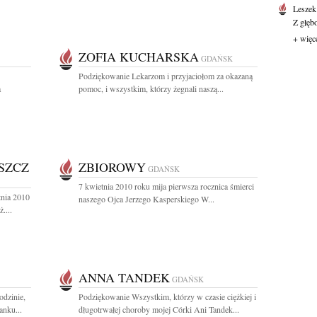
Leszek
Z głęb
+ więc
ZOFIA KUCHARSKA
GDAŃSK
Podziękowanie Lekarzom i przyjaciołom za okazaną
a
pomoc, i wszystkim, którzy żegnali naszą...
SZCZ
ZBIOROWY
GDAŃSK
7 kwietnia 2010 roku mija pierwsza rocznica śmierci
tnia 2010
naszego Ojca Jerzego Kasperskiego W...
....
ANNA TANDEK
GDAŃSK
dzinie,
Podziękowanie Wszystkim, którzy w czasie ciężkiej i
anku...
długotrwałej choroby mojej Córki Ani Tandek...