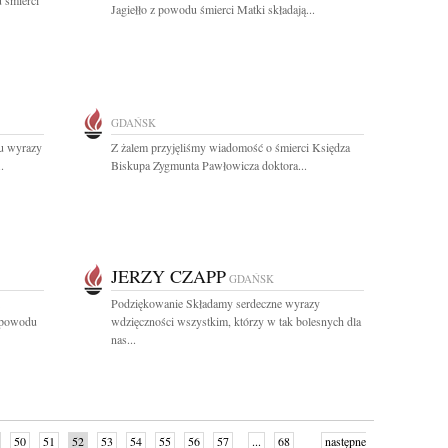
 śmierci
Jagiełło z powodu śmierci Matki składają...
GDAŃSK
u wyrazy
Z żalem przyjęliśmy wiadomość o śmierci Księdza
.
Biskupa Zygmunta Pawłowicza doktora...
JERZY CZAPP
GDAŃSK
Podziękowanie Składamy serdeczne wyrazy
z powodu
wdzięczności wszystkim, którzy w tak bolesnych dla
nas...
50
51
52
53
54
55
56
57
...
68
następne