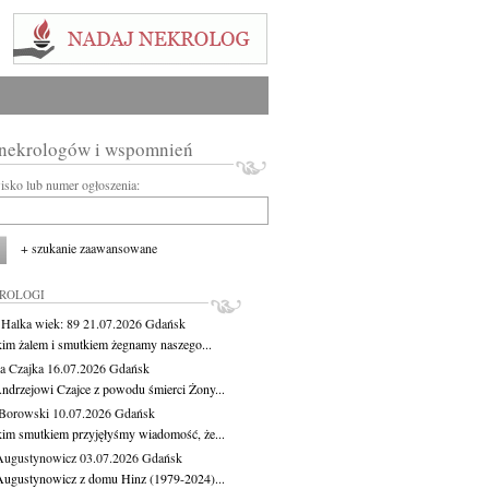
 nekrologów i wspomnień
wisko lub numer ogłoszenia:
+ szukanie zaawansowane
KROLOGI
 Halka
wiek: 89
21.07.2026
Gdańsk
kim żalem i smutkiem żegnamy naszego...
a Czajka
16.07.2026
Gdańsk
ndrzejowi Czajce z powodu śmierci Żony...
Borowski
10.07.2026
Gdańsk
kim smutkiem przyjęłyśmy wiadomość, że...
Augustynowicz
03.07.2026
Gdańsk
Augustynowicz z domu Hinz (1979-2024)...