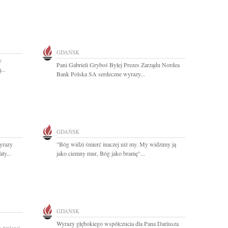
GDAŃSK
y
Pani Gabrieli Gryboś Byłej Prezes Zarządu Nordea
...
Bank Polska SA serdeczne wyrazy...
GDAŃSK
yrazy
"Bóg widzi śmierć inaczej niż my. My widzimy ją
ty...
jako ciemny mur, Bóg jako bramę"...
GDAŃSK
Wyrazy głębokiego współczucia dla Pana Dariusza