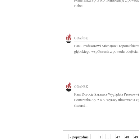
Pomeranka Sp. z o.o. kondolencje z powodu
Babci...
GDAŃSK
Panu Profesorowi Michałowi Topolnickiem
głębokiego współczucia z powodu odejścia..
GDAŃSK
Pani Dorocie Szramka-Wyglądała Prezeoswi
Pomeranka Sp. z o.o. wyrazy ubolewania 
śmierci...
« poprzednie
1
...
47
48
49