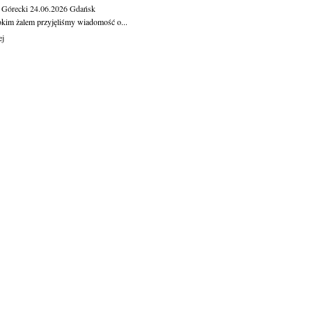
 Górecki
24.06.2026
Gdańsk
okim żalem przyjęliśmy wiadomość o...
ej