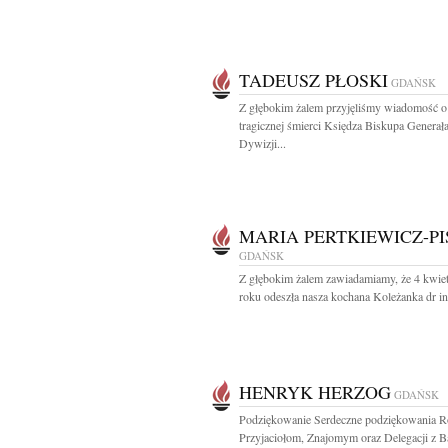
TADEUSZ PŁOSKI
GDAŃSK
Z głębokim żalem przyjęliśmy wiadomość o
tragicznej śmierci Księdza Biskupa Generał
Dywizji...
MARIA PERTKIEWICZ-PI
GDAŃSK
Z głębokim żalem zawiadamiamy, że 4 kwie
roku odeszła nasza kochana Koleżanka dr inż
HENRYK HERZOG
GDAŃSK
Podziękowanie Serdeczne podziękowania Ro
Przyjaciołom, Znajomym oraz Delegacji z B