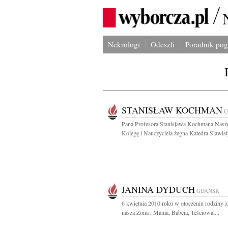
Nekrologi
Odeszli
Poradnik po
STANISŁAW KOCHMAN
G
Pana Profesora Stanisława Kochmana Nasz
Kolegę i Nauczyciela żegna Katedra Slawisty
JANINA DYDUCH
GDAŃSK
6 kwietnia 2010 roku w otoczeniu rodziny 
nasza Żona , Mama, Babcia, Teściowa,...