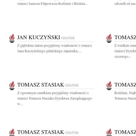
śmierci Janusza Filipowicza Rodzinie i Bliskim...
odszedł od nas
JAN KUCZYŃSKI
TOMASZ
GDAŃSK
Z głębokim żalem przyjęliśmy wiadomość o śmierci
Z wielkim smu
Jana Kuczyńskiego gdańskiego zapaśnika,...
śmierci Dyrek
szczerego...
TOMASZ STASIAK
TOMASZ
GDAŃSK
Z ogromnym smutkiem przyjęliśmy wiadomość o
Rodzinie, Naj
śmierci Tomasza Stasiaka Dyrektora Zarządzającego
Tomasza Stasia
w...
TOMASZ STASIAK
TOMASZ
GDAŃSK