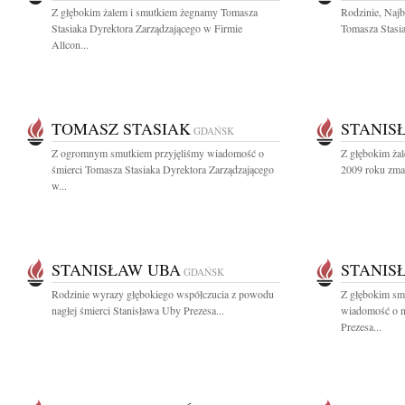
Z głębokim żalem i smutkiem żegnamy Tomasza
Rodzinie, Naj
Stasiaka Dyrektora Zarządzającego w Firmie
Tomasza Stasia
Allcon...
TOMASZ STASIAK
STANIS
GDAŃSK
Z ogromnym smutkiem przyjęliśmy wiadomość o
Z głębokim żal
śmierci Tomasza Stasiaka Dyrektora Zarządzającego
2009 roku zmarł
w...
STANISŁAW UBA
STANIS
GDAŃSK
Rodzinie wyrazy głębokiego współczucia z powodu
Z głębokim smu
nagłej śmierci Stanisława Uby Prezesa...
wiadomość o n
Prezesa...