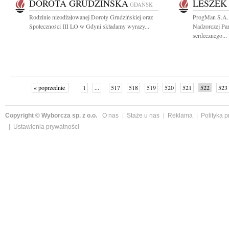
DOROTA GRUDZIŃSKA
LESZEK
GDAŃSK
Rodzinie nieodżałowanej Doroty Grudzińskiej oraz
ProgMan S.A.
Społeczności III LO w Gdyni składamy wyrazy...
Nadzorczej Pa
serdecznego...
« poprzednie
1
...
517
518
519
520
521
522
523
Copyright © Wyborcza sp. z o.o.
O nas
Staże u nas
Reklama
Polityka 
Ustawienia prywatności