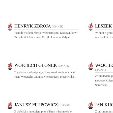
HENRYK ZBROJA
LESZEK
GDAŃSK
Pani dr Stefanii Zbroja Wieloletniemu Kierownikowi
W dniu 8 grud
Przychodni Lekarskiej Działki Leśne w Gdyni...
wachtę kpt. ż. 
WOJCIECH GLONEK
WOJCIE
GDAŃSK
GDAŃSK
Z głębokim żalem przyjęliśmy wiadomość o śmierci
Ze smutkiem p
Pana Wojciecha Glonka wieloletniego pracownika...
naszego Koleg
Serdeczne...
JANUSZ FILIPOWICZ
JAN KU
GDAŃSK
Z głębokim smutkiem przyjęliśmy wiadomość o
Z ogromnym sm