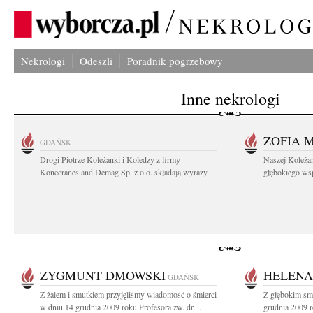
Nekrologi
Odeszli
Poradnik pogrzebowy
Inne nekrologi
ZOFIA 
GDAŃSK
Drogi Piotrze Koleżanki i Koledzy z firmy
Naszej Koleża
Konecranes and Demag Sp. z o.o. składają wyrazy...
głębokiego wspó
ZYGMUNT DMOWSKI
HELENA
GDAŃSK
Z żalem i smutkiem przyjęliśmy wiadomość o śmierci
Z głębokim sm
w dniu 14 grudnia 2009 roku Profesora zw. dr....
grudnia 2009 r