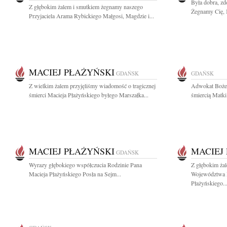
Była dobra, zd
Z głębokim żalem i smutkiem żegnamy naszego
Żegnamy Cię, K
Przyjaciela Arama Rybickiego Małgosi, Magdzie i...
MACIEJ PŁAŻYŃSKI
GDAŃSK
GDAŃSK
Z wielkim żalem przyjęliśmy wiadomość o tragicznej
Adwokat Bożen
śmierci Macieja Płażyńskiego byłego Marszałka...
śmiercią Matki
MACIEJ PŁAŻYŃSKI
MACIEJ
GDAŃSK
Wyrazy głębokiego współczucia Rodzinie Pana
Z głębokim ża
Macieja Płażyńskiego Posła na Sejm...
Województwa M
Płażyńskiego..