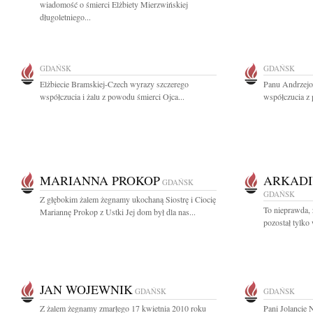
wiadomość o śmierci Elżbiety Mierzwińskiej
długoletniego...
GDAŃSK
GDAŃSK
Elżbiecie Bramskiej-Czech wyrazy szczerego
Panu Andrzejo
współczucia i żalu z powodu śmierci Ojca...
współczucia z 
MARIANNA PROKOP
ARKADI
GDAŃSK
GDAŃSK
Z głębokim żalem żegnamy ukochaną Siostrę i Ciocię
To nieprawda, 
Mariannę Prokop z Ustki Jej dom był dla nas...
pozostał tylko 
JAN WOJEWNIK
GDAŃSK
GDAŃSK
Z żalem żegnamy zmarłego 17 kwietnia 2010 roku
Pani Jolancie 