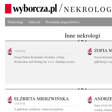
Nekrologi
Odeszli
Poradnik pogrzebowy
Inne nekrologi
ZOFIA 
GDAŃSK
Drogi Piotrze Koleżanki i Koledzy z firmy
Naszej Koleża
Konecranes and Demag Sp. z o.o. składają wyrazy...
głębokiego wspó
ELŻBIETA MIERZWIŃSKA
ANDRZE
GDAŃSK
Dnia 10.04.201
Z głębokim smutkiem i żalem przyjęliśmy
wachtę Admirał