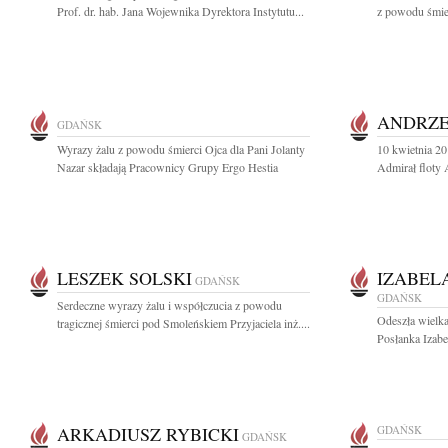
Prof. dr. hab. Jana Wojewnika Dyrektora Instytutu...
z powodu śmier
ANDRZE
GDAŃSK
Wyrazy żalu z powodu śmierci Ojca dla Pani Jolanty
10 kwietnia 20
Nazar składają Pracownicy Grupy Ergo Hestia
Admirał floty
LESZEK SOLSKI
IZABEL
GDAŃSK
GDAŃSK
Serdeczne wyrazy żalu i współczucia z powodu
Odeszła wielka
tragicznej śmierci pod Smoleńskiem Przyjaciela inż....
Posłanka Izabe
ARKADIUSZ RYBICKI
GDAŃSK
GDAŃSK