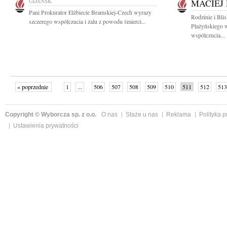
GDAŃSK
MACIEJ
Pani Prokurator Elżbiecie Bramskiej-Czech wyrazy
Rodzinie i Bli
szczerego współczucia i żalu z powodu śmierci...
Płażyńskiego w
współczucia...
« poprzednie
1
...
506
507
508
509
510
511
512
513
następne »
Copyright © Wyborcza sp. z o.o.
O nas
Staże u nas
Reklama
Polityka 
Ustawienia prywatności