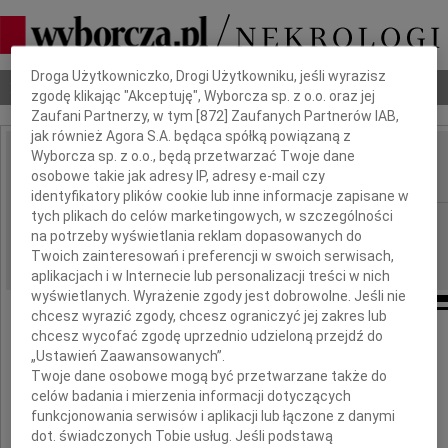
Dbamy o Twoją prywatność
Droga Użytkowniczko, Drogi Użytkowniku, jeśli wyrazisz
Nekrologi
Odeszli
Poradnik pogrzebowy
zgodę klikając "Akceptuję", Wyborcza sp. z o.o. oraz jej
Zaufani Partnerzy, w tym [
872
] Zaufanych Partnerów IAB,
jak również Agora S.A. będąca spółką powiązaną z
Wyborcza sp. z o.o., będą przetwarzać Twoje dane
Konrad Kaszuba
osobowe takie jak adresy IP, adresy e-mail czy
IMIĘ I NAZWISKO:
identyfikatory plików cookie lub inne informacje zapisane w
tych plikach do celów marketingowych, w szczególności
Gdańsk
REGION:
na potrzeby wyświetlania reklam dopasowanych do
17.03.2010
DATA EMISJI:
Twoich zainteresowań i preferencji w swoich serwisach,
aplikacjach i w Internecie lub personalizacji treści w nich
wyświetlanych. Wyrażenie zgody jest dobrowolne. Jeśli nie
chcesz wyrazić zgody, chcesz ograniczyć jej zakres lub
chcesz wycofać zgodę uprzednio udzieloną przejdź do
Wyrazy głębokiego współczucia
„Ustawień Zaawansowanych”.
Twoje dane osobowe mogą być przetwarzane także do
celów badania i mierzenia informacji dotyczących
funkcjonowania serwisów i aplikacji lub łączone z danymi
Rodzinie
dot. świadczonych Tobie usług. Jeśli podstawą