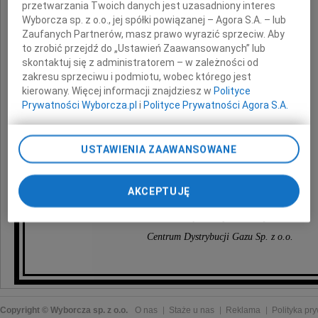
przetwarzania Twoich danych jest uzasadniony interes
Wyborcza sp. z o.o., jej spółki powiązanej – Agora S.A. – lub
Zaufanych Partnerów, masz prawo wyrazić sprzeciw. Aby
z powodu śmierci
to zrobić przejdź do „Ustawień Zaawansowanych” lub
naszego drogiego Kolegi
skontaktuj się z administratorem – w zależności od
zakresu sprzeciwu i podmiotu, wobec którego jest
kierowany. Więcej informacji znajdziesz w
Polityce
Konrada Kaszuby
Prywatności Wyborcza.pl
i
Polityce Prywatności Agora S.A.
Poprzez kliknięcie "Akceptuję" wyrażasz zgodę na
zainstalowanie i przechowywanie plików typu cookie
USTAWIENIA ZAAWANSOWANE
Wyborczej sp. z o. o. jej Zaufanych Partnerów i Agora S.A.
składają
na Twoim urządzeniu końcowym. Możesz też w każdej
chwili zmienić swoje preferencje dot. plików cookie,
AKCEPTUJĘ
ponownie wywołując narzędzie do zarządzania Twoimi
Zarząd oraz pracownicy
preferencjami dot. przetwarzania danych poprzez
odnośnik „Ustawienia prywatności” w stopce serwisu i
Centrum Dystrybucji Gazu Sp. z o.o.
przechodząc do sekcji „Ustawienia zaawansowane”.
Zmiana ustawień plików cookie możliwa jest także za
pomocą ustawień przeglądarki.
My, nasi Zaufani Partnerzy i Agora S.A. możemy
Copyright © Wyborcza sp. z o.o.
O nas
Staże u nas
Reklama
Polityka pr