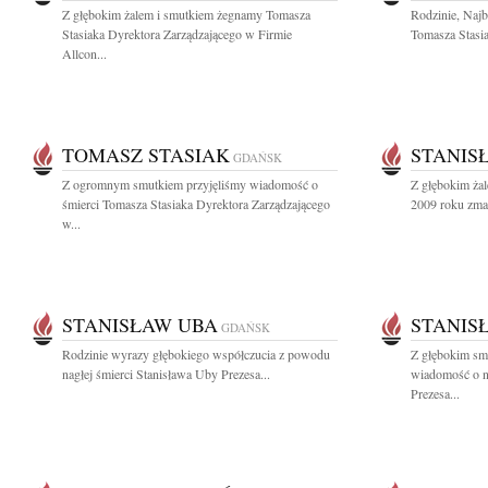
Z głębokim żalem i smutkiem żegnamy Tomasza
Rodzinie, Naj
Stasiaka Dyrektora Zarządzającego w Firmie
Tomasza Stasia
Allcon...
TOMASZ STASIAK
STANIS
GDAŃSK
Z ogromnym smutkiem przyjęliśmy wiadomość o
Z głębokim żal
śmierci Tomasza Stasiaka Dyrektora Zarządzającego
2009 roku zmarł
w...
STANISŁAW UBA
STANIS
GDAŃSK
Rodzinie wyrazy głębokiego współczucia z powodu
Z głębokim smu
nagłej śmierci Stanisława Uby Prezesa...
wiadomość o n
Prezesa...