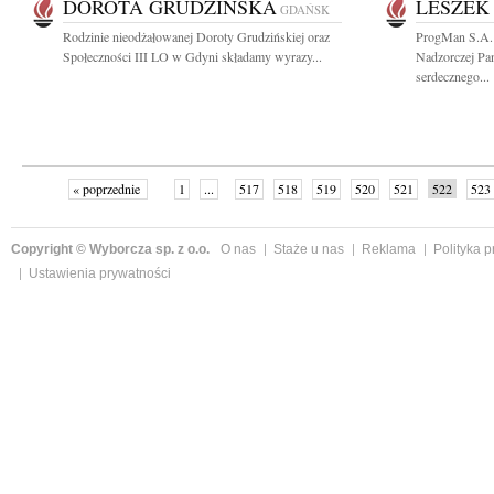
DOROTA GRUDZIŃSKA
LESZEK
GDAŃSK
Rodzinie nieodżałowanej Doroty Grudzińskiej oraz
ProgMan S.A.
Społeczności III LO w Gdyni składamy wyrazy...
Nadzorczej Pa
serdecznego...
« poprzednie
1
...
517
518
519
520
521
522
523
Copyright © Wyborcza sp. z o.o.
O nas
Staże u nas
Reklama
Polityka 
Ustawienia prywatności