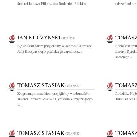
śmierci Janusza Filipowicza Rodzinie i Bliskim...
odszedł od nas
JAN KUCZYŃSKI
TOMASZ
GDAŃSK
Z głębokim żalem przyjęliśmy wiadomość o śmierci
Z wielkim smu
Jana Kuczyńskiego gdańskiego zapaśnika,...
śmierci Dyrek
szczerego...
TOMASZ STASIAK
TOMASZ
GDAŃSK
Z ogromnym smutkiem przyjęliśmy wiadomość o
Rodzinie, Naj
śmierci Tomasza Stasiaka Dyrektora Zarządzającego
Tomasza Stasia
w...
TOMASZ STASIAK
TOMASZ
GDAŃSK