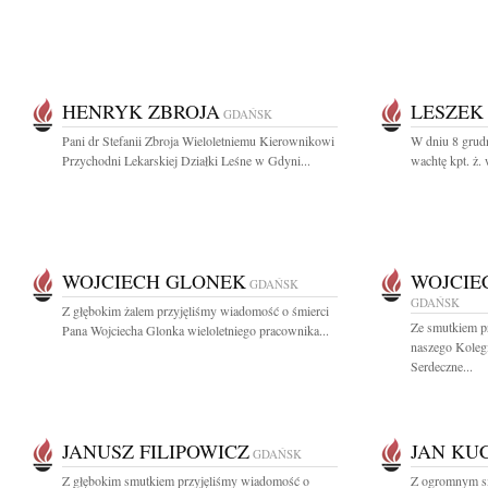
HENRYK ZBROJA
LESZEK
GDAŃSK
Pani dr Stefanii Zbroja Wieloletniemu Kierownikowi
W dniu 8 grud
Przychodni Lekarskiej Działki Leśne w Gdyni...
wachtę kpt. ż. 
WOJCIECH GLONEK
WOJCIE
GDAŃSK
GDAŃSK
Z głębokim żalem przyjęliśmy wiadomość o śmierci
Ze smutkiem p
Pana Wojciecha Glonka wieloletniego pracownika...
naszego Koleg
Serdeczne...
JANUSZ FILIPOWICZ
JAN KU
GDAŃSK
Z głębokim smutkiem przyjęliśmy wiadomość o
Z ogromnym sm