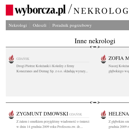
Nekrologi
Odeszli
Poradnik pogrzebowy
Inne nekrologi
ZOFIA 
GDAŃSK
Drogi Piotrze Koleżanki i Koledzy z firmy
Naszej Koleża
Konecranes and Demag Sp. z o.o. składają wyrazy...
głębokiego wspó
ZYGMUNT DMOWSKI
HELENA
GDAŃSK
Z żalem i smutkiem przyjęliśmy wiadomość o śmierci
Z głębokim sm
w dniu 14 grudnia 2009 roku Profesora zw. dr....
grudnia 2009 r