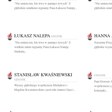
"Nie umiera ten, kto trwa w pamięci żywych" Z
"Nie umiera te
głębokim smutkiem żegnamy Pana Łukasza Nalepę...
głębokim smut
ŁUKASZ NALEPA
HANNA 
GDAŃSK
"Nie umiera ten, kto trwa w pamięci żywych" Z
Naszemu Przyj
wielkim żalem żegnamy Pana Łukasza Nalepę
głębokie wyra
Studenta...
STANISŁAW KWAŚNIEWSKI
GDAŃSK
GDAŃSK
Pani Dorocie 
Wyrazy głębokiego współczucia Michałowi i
współczucia z 
Magdzie Kwaśniewskim z powodu śmierci Ojca i...
koleżanki...