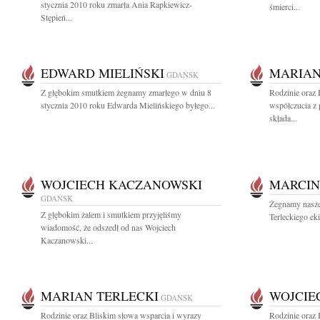
stycznia 2010 roku zmarła Ania Rapkiewicz-
śmierci...
Stępień...
EDWARD MIELIŃSKI
MARIAN
GDAŃSK
Z głębokim smutkiem żegnamy zmarłego w dniu 8
Rodzinie oraz
stycznia 2010 roku Edwarda Mielińskiego byłego...
współczucia z
składa...
WOJCIECH KACZANOWSKI
MARCIN
GDAŃSK
Żegnamy nasze
Z głębokim żalem i smutkiem przyjęliśmy
Terleckiego eki
wiadomość, że odszedł od nas Wojciech
Kaczanowski...
MARIAN TERLECKI
WOJCIE
GDAŃSK
Rodzinie oraz Bliskim słowa wsparcia i wyrazy
Rodzinie oraz