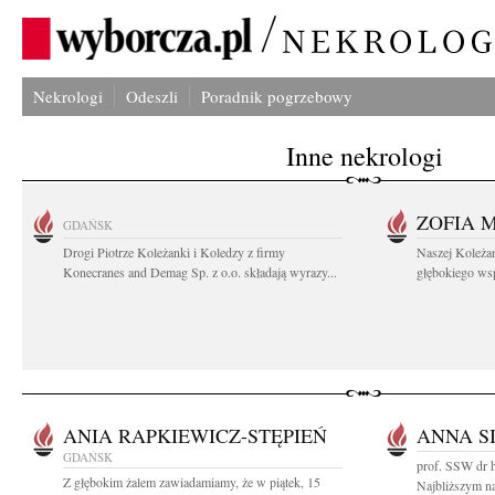
Nekrologi
Odeszli
Poradnik pogrzebowy
Inne nekrologi
ZOFIA 
GDAŃSK
Drogi Piotrze Koleżanki i Koledzy z firmy
Naszej Koleża
Konecranes and Demag Sp. z o.o. składają wyrazy...
głębokiego wspó
ANIA RAPKIEWICZ-STĘPIEŃ
ANNA S
GDAŃSK
prof. SSW dr h
Z głębokim żalem zawiadamiamy, że w piątek, 15
Najbliższym n