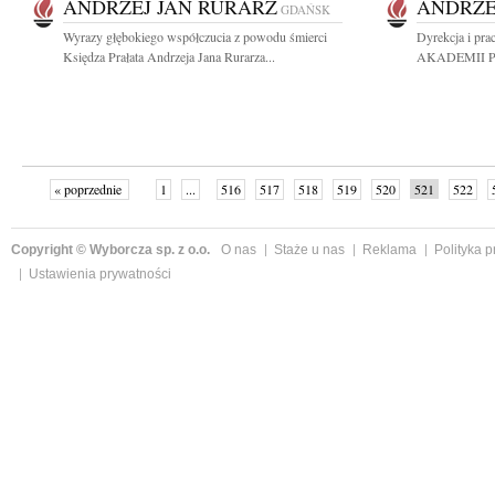
ANDRZEJ JAN RURARZ
ANDRZE
GDAŃSK
Wyrazy głębokiego współczucia z powodu śmierci
Dyrekcja i pr
Księdza Prałata Andrzeja Jana Rurarza...
AKADEMII PCE 
« poprzednie
1
...
516
517
518
519
520
521
522
Copyright © Wyborcza sp. z o.o.
O nas
Staże u nas
Reklama
Polityka 
Ustawienia prywatności