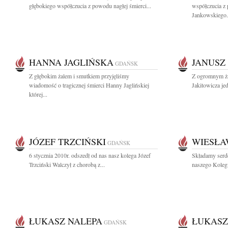
głębokiego współczucia z powodu nagłej śmierci...
współczucia z
Jankowskiego.
HANNA JAGLIŃSKA
JANUSZ
GDAŃSK
Z głębokim żalem i smutkiem przyjęliśmy
Z ogromnym ża
wiadomość o tragicznej śmierci Hanny Jaglińskiej
Jakitowicza je
której...
JÓZEF TRZCIŃSKI
WIESŁA
GDAŃSK
6 stycznia 2010r. odszedł od nas nasz kolega Józef
Składamy serd
Trzciński Walczył z chorobą z...
naszego Koleg
ŁUKASZ NALEPA
ŁUKASZ
GDAŃSK