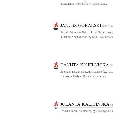
pożegnania Krzysztofa W. Tuchołki a...
JANUSZ GÓRALSKI
GDAŃS
W dniu 26 lutego 2011 roku w Gdyni zmar
82 lat nasz najukochańszy Mąż, Tata, Dziade
DANUTA KISIELNICKA
G
Żegnamy naszą serdeczną przyjaciółkę, "Cio
Danusię z Kadyn? Danutę Kisielnicką...
JOLANTA KALICIŃSKA
G
"Można odejść na zawsze, by stale być blisk