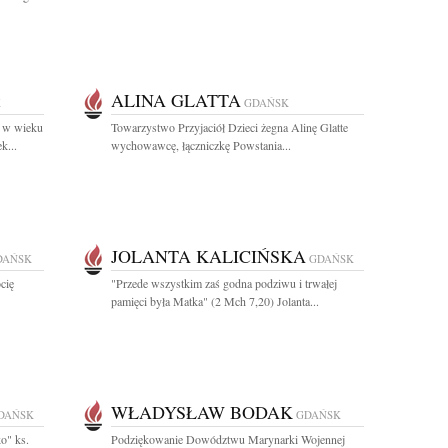
ALINA GLATTA
K
GDAŃSK
ł w wieku
Towarzystwo Przyjaciół Dzieci żegna Alinę Glatte
k...
wychowawcę, łączniczkę Powstania...
JOLANTA KALICIŃSKA
DAŃSK
GDAŃSK
cię
"Przede wszystkim zaś godna podziwu i trwałej
pamięci była Matka" (2 Mch 7,20) Jolanta...
WŁADYSŁAW BODAK
DAŃSK
GDAŃSK
o" ks.
Podziękowanie Dowództwu Marynarki Wojennej