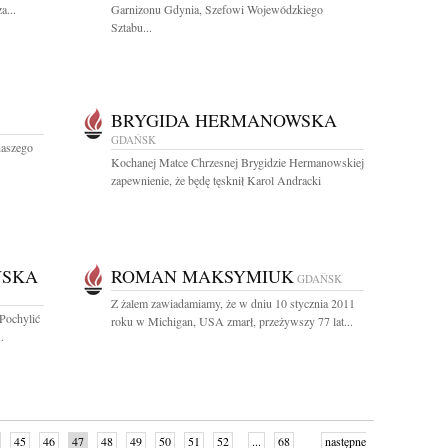
a...
Garnizonu Gdynia, Szefowi Wojewódzkiego
Sztabu...
BRYGIDA HERMANOWSKA
GDAŃSK
naszego
Kochanej Matce Chrzesnej Brygidzie Hermanowskiej
zapewnienie, że będę tęsknił Karol Andracki
ŃSKA
ROMAN MAKSYMIUK
GDAŃSK
Z żalem zawiadamiamy, że w dniu 10 stycznia 2011
 Pochylić
roku w Michigan, USA zmarł, przeżywszy 77 lat...
.
45
46
47
48
49
50
51
52
...
68
następne