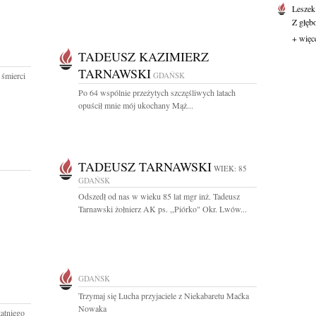
Leszek
Z głęb
+ więc
TADEUSZ KAZIMIERZ
TARNAWSKI
 śmierci
GDAŃSK
Po 64 wspólnie przeżytych szczęśliwych latach
opuścił mnie mój ukochany Mąż...
TADEUSZ TARNAWSKI
WIEK: 85
GDAŃSK
Odszedł od nas w wieku 85 lat mgr inż. Tadeusz
Tarnawski żołnierz AK ps. ,,Piórko" Okr. Lwów...
GDAŃSK
Trzymaj się Lucha przyjaciele z Niekabaretu Maćka
Nowaka
atniego