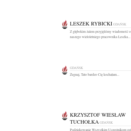
LESZEK RYBICKI
GDAŃSK
Z głębokim żalem przyjęliśmy wiadomość o
naszego wieloletniego pracownika Leszka...
GDAŃSK
Żegnaj, Tato bardzo Cię kochałam...
KRZYSZTOF WIESŁAW
TUCHOŁKA
GDAŃSK
Podziękowanie Wszystkim Uczestnikom ost