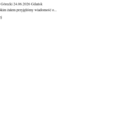
 Górecki
24.06.2026
Gdańsk
okim żalem przyjęliśmy wiadomość o...
ej