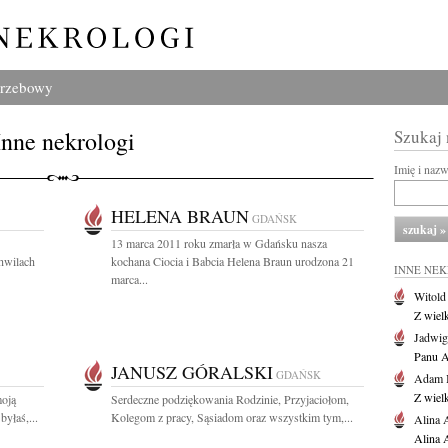
grzebowy
Inne nekrologi
Szukaj
Imię i naz
HELENA BRAUN
GDAŃSK
13 marca 2011 roku zmarła w Gdańsku nasza
chwilach
kochana Ciocia i Babcia Helena Braun urodzona 21
INNE NE
marca...
Witold
Z wiel
Jadwig
Panu A
JANUSZ GÓRALSKI
GDAŃSK
Adam 
Z wiel
oją
Serdeczne podziękowania Rodzinie, Przyjaciołom,
yłaś,...
Kolegom z pracy, Sąsiadom oraz wszystkim tym,...
Alina 
Alina 