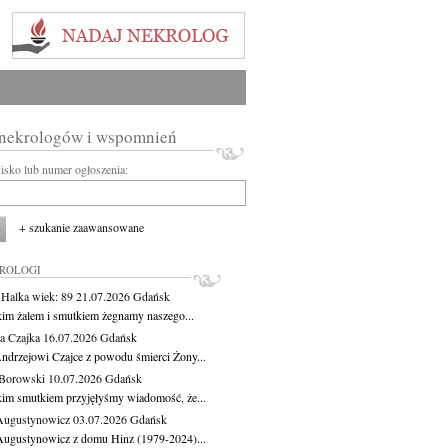
 nekrologów i wspomnień
wisko lub numer ogłoszenia:
+ szukanie zaawansowane
KROLOGI
 Halka
wiek: 89
21.07.2026
Gdańsk
kim żalem i smutkiem żegnamy naszego...
a Czajka
16.07.2026
Gdańsk
ndrzejowi Czajce z powodu śmierci Żony...
Borowski
10.07.2026
Gdańsk
kim smutkiem przyjęłyśmy wiadomość, że...
Augustynowicz
03.07.2026
Gdańsk
Augustynowicz z domu Hinz (1979-2024)...