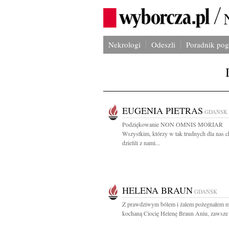
Nekrologi
Odeszli
Poradnik po
EUGENIA PIETRAS
GDAŃSK
Podziękowanie NON OMNIS MORIAR
Wszystkim, którzy w tak trudnych dla nas 
dzielili z nami...
HELENA BRAUN
GDAŃSK
Z prawdziwym bólem i żalem pożegnałem m
kochaną Ciocię Helenę Braun Aniu, zawsze b