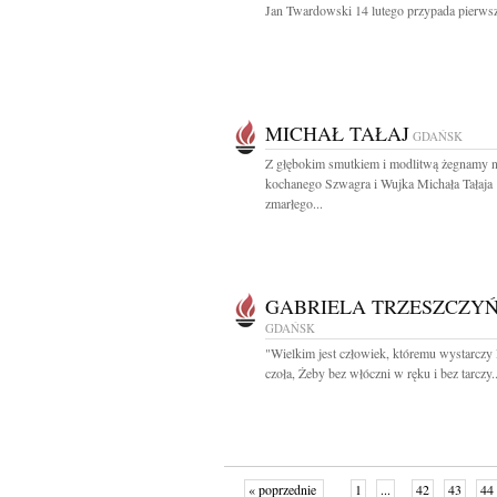
Jan Twardowski 14 lutego przypada pierwsz
MICHAŁ TAŁAJ
GDAŃSK
Z głębokim smutkiem i modlitwą żegnamy 
kochanego Szwagra i Wujka Michała Tałaja
zmarłego...
GABRIELA TRZESZCZY
GDAŃSK
"Wielkim jest człowiek, któremu wystarczy
czoła, Żeby bez włóczni w ręku i bez tarczy..
« poprzednie
1
...
42
43
44