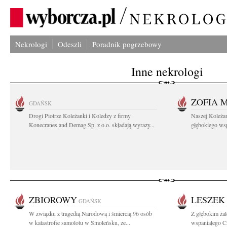
Nekrologi
Odeszli
Poradnik pogrzebowy
Inne nekrologi
ZOFIA 
GDAŃSK
Drogi Piotrze Koleżanki i Koledzy z firmy
Naszej Koleża
Konecranes and Demag Sp. z o.o. składają wyrazy...
głębokiego wspó
ZBIOROWY
LESZEK
GDAŃSK
W związku z tragedią Narodową i śmiercią 96 osób
Z głębokim ża
w katastrofie samolotu w Smoleńsku, ze...
wspaniałego C