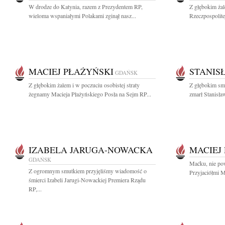
W drodze do Katynia, razem z Prezydentem RP,
Z głębokim ża
wieloma wspaniałymi Polakami zginął nasz...
Rzeczpospolite
MACIEJ PŁAŻYŃSKI
STANIS
GDAŃSK
Z głębokim żalem i w poczuciu osobistej straty
Z głębokim sm
żegnamy Macieja Płażyńskiego Posła na Sejm RP...
zmarł Stanisła
IZABELA JARUGA-NOWACKA
MACIEJ
GDAŃSK
Maćku, nie pow
Z ogromnym smutkiem przyjęliśmy wiadomość o
Przyjaciółmi M
śmierci Izabeli Jarugi-Nowackiej Premiera Rządu
RP,...