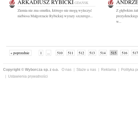
ARKADIUSZ RYBICKI
ANDRZE
GDAŃSK
Ziemia nie zna smutku, którego nie mogą wyleczyć
Z głębokim żal
niebiosa Małgorzacie Rybickiej wyrazy szczerego...
prezydenckie
w...
« poprzednie
1
...
510
511
512
513
514
515
516
517
następne »
Copyright © Wyborcza sp. z o.o.
O nas
Staże u nas
Reklama
Polityka 
Ustawienia prywatności