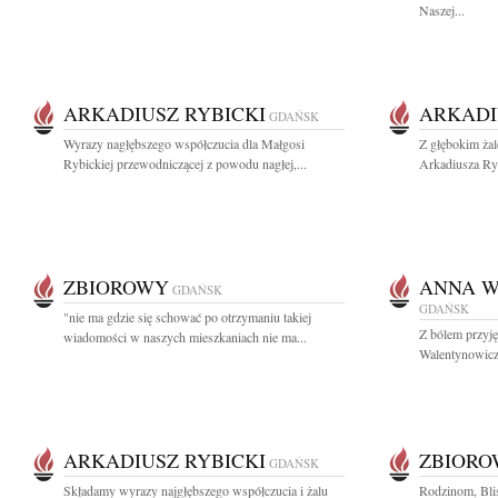
Naszej...
ARKADIUSZ RYBICKI
ARKADI
GDAŃSK
Wyrazy nagłębszego współczucia dla Małgosi
Z głębokim żal
Rybickiej przewodniczącej z powodu nagłej,...
Arkadiusza Ryb
ZBIOROWY
ANNA 
GDAŃSK
GDAŃSK
"nie ma gdzie się schować po otrzymaniu takiej
Z bólem przyj
wiadomości w naszych mieszkaniach nie ma...
Walentynowicz 
ARKADIUSZ RYBICKI
ZBIOR
GDAŃSK
Składamy wyrazy najgłębszego współczucia i żalu
Rodzinom, Bli