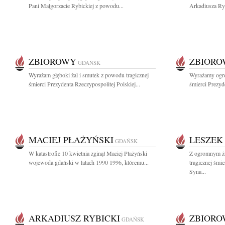
Pani Małgorzacie Rybickiej z powodu...
Arkadiusza Ryb
ZBIOROWY
ZBIOR
GDAŃSK
Wyrażam głęboki żal i smutek z powodu tragicznej
Wyrażamy ogro
śmierci Prezydenta Rzeczypospolitej Polskiej...
śmierci Prezyde
MACIEJ PŁAŻYŃSKI
LESZEK
GDAŃSK
W katastrofie 10 kwietnia zginął Maciej Płażyński
Z ogromnym ża
wojewoda gdański w latach 1990 1996, któremu...
tragicznej śmi
Syna...
ARKADIUSZ RYBICKI
ZBIOR
GDAŃSK