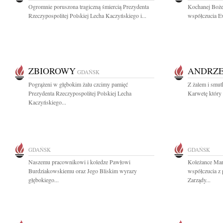
Ogromnie poruszona tragiczną śmiercią Prezydenta
Kochanej Bożen
Rzeczypospolitej Polskiej Lecha Kaczyńskiego i...
współczucia E
ZBIOROWY
ANDRZE
GDAŃSK
Pogrążeni w głębokim żalu czcimy pamięć
Z żalem i smu
Prezydenta Rzeczypospolitej Polskiej Lecha
Karwetę który 
Kaczyńskiego...
GDAŃSK
GDAŃSK
Naszemu pracownikowi i koledze Pawłowi
Koleżance Mar
Burdziakowskiemu oraz Jego Bliskim wyrazy
współczucia z
głębokiego...
Zarządy...