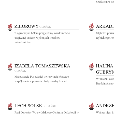
Szefa Biura B
ZBIOROWY
ARKADI
GDAŃSK
Z ogromnym bólem przyjęliśmy wiadomość o
Głęboko porusz
tragicznej śmierci wybitnych Polaków
Rybickiego Pos
mieszkańców...
IZABELA TOMASZEWSKA
HALINA
GDAŃSK
GUBRY
Małgorzacie Posadzkiej wyrazy najgłębszego
W imieniu całe
współczucia z powodu utraty siostry Izabeli...
Brudzińskiego
LECH SOLSKI
ANDRZE
GDAŃSK
Pani Dyrektor Wojewódzkiego Centrum Onkologii w
Wstrząśnięci in