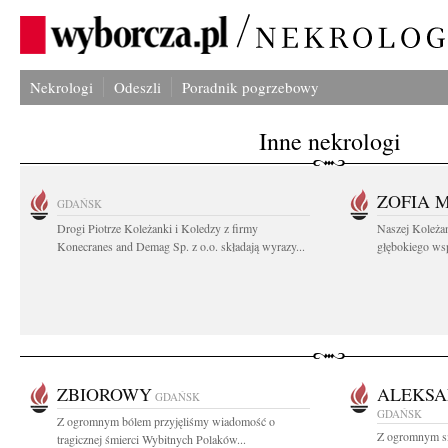
Nekrologi
Odeszli
Poradnik pogrzebowy
Inne nekrologi
ZOFIA 
GDAŃSK
Drogi Piotrze Koleżanki i Koledzy z firmy
Naszej Koleża
Konecranes and Demag Sp. z o.o. składają wyrazy...
głębokiego wspó
ZBIOROWY
ALEKSA
GDAŃSK
GDAŃSK
Z ogromnym bólem przyjęliśmy wiadomość o
Z ogromnym s
tragicznej śmierci Wybitnych Polaków...