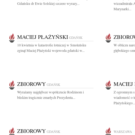
Gdańsku dr Ewie Solskiej szczere wyrazy...
wiceadmirała 
Marynarki...
MACIEJ PŁAŻYŃSKI
ZBIOR
GDAŃSK
10 kwietnia w katastrofie lotniczej w Smoleńsku
W obliczu naro
zginął Maciej Płażyński wojewoda gdański w...
głębokiego smu
ZBIOROWY
MACIEJ
GDAŃSK
Wyrażamy najgłębsze współczucie Rodzinom i
Z ogromnym sm
bliskim tragicznie zmarłych Prezydenta...
wiadomość o tr
Płażyńskiego..
ZBIOROWY
GDAŃSK
WARSZAWA