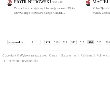
PIOTR NUROWSKI
MACIEJ
GDAŃSK
Ze smutkiem przyjęliśmy informację o śmierci Piotra
Kubie Płażyńsk
Nurowskiego Prezesa Polskiego Komitetu...
wyrazy współcz
« poprzednie
1
...
509
510
511
512
513
514
515
516
następne »
Copyright © Wyborcza sp. z o.o.
O nas
Staże u nas
Reklama
Polityka 
Ustawienia prywatności