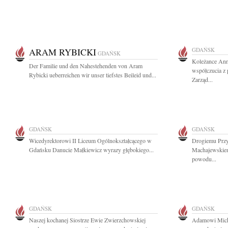
ARAM RYBICKI
GDAŃSK
GDAŃSK
Koleżance Ann
Der Familie und den Nahestehenden von Aram
współczucia z 
Rybicki ueberreichen wir unser tiefstes Beileid und...
Zarząd...
GDAŃSK
GDAŃSK
Wicedyrektorowi II Liceum Ogólnokształcącego w
Drogiemu Przy
Gdańsku Danucie Małkiewicz wyrazy głębokiego...
Machajewskiem
powodu...
GDAŃSK
GDAŃSK
Naszej kochanej Siostrze Ewie Zwierzchowskiej
Adamowi Michn