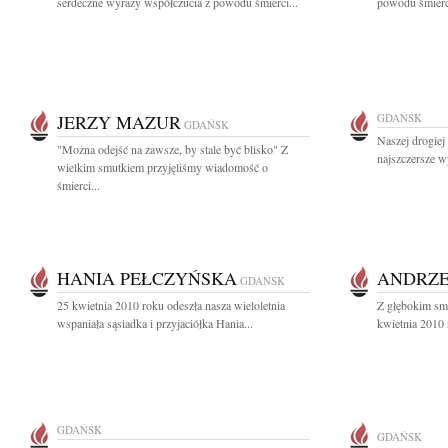
serdeczne wyrazy współczucia z powodu śmierci...
powodu śmierci
JERZY MAZUR
GDAŃSK
GDAŃSK
Naszej drogiej
"Można odejść na zawsze, by stale być blisko" Z
najszczersze w
wielkim smutkiem przyjęliśmy wiadomość o
śmierci...
HANIA PEŁCZYŃSKA
ANDRZE
GDAŃSK
25 kwietnia 2010 roku odeszła nasza wieloletnia
Z głębokim sm
wspaniała sąsiadka i przyjaciółka Hania...
kwietnia 2010
GDAŃSK
GDAŃSK