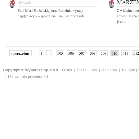
MARZE
GDAŃSK
Pani Marii Rożańskiej oraz Rodzinie wyrazy
Z wielkim smu
najgłębszego współczucia i smutku z powodu...
śmierci Marze
jako...
« poprzednie
1
...
505
506
507
508
509
510
511
512
następne »
Copyright © Wyborcza sp. z o.o.
O nas
Staże u nas
Reklama
Polityka 
Ustawienia prywatności