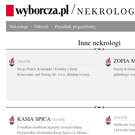
Nekrologi
Odeszli
Poradnik pogrzebowy
Inne nekrologi
ZOFIA 
GDAŃSK
Drogi Piotrze Koleżanki i Koledzy z firmy
Naszej Koleża
Konecranes and Demag Sp. z o.o. składają wyrazy...
głębokiego wspó
KASIA SPICA
GDAŃSK
GDAŃSK
Serdeczne wyr
Z wielkim smutkiem żegnamy naszą kochaną
z powodu śmie
Przyjaciółkę i Koleżankę Kasię Spica z d. Micun...