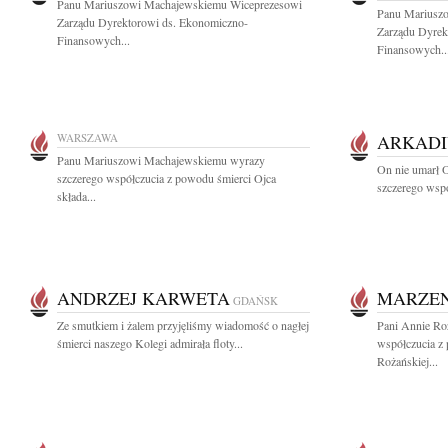
Panu Mariuszowi Machajewskiemu Wiceprezesowi
Panu Mariusz
Zarządu Dyrektorowi ds. Ekonomiczno-
Zarządu Dyrek
Finansowych...
Finansowych..
WARSZAWA
ARKADI
Panu Mariuszowi Machajewskiemu wyrazy
On nie umarł O
szczerego współczucia z powodu śmierci Ojca
szczerego wspó
składa...
ANDRZEJ KARWETA
MARZE
GDAŃSK
Ze smutkiem i żalem przyjęliśmy wiadomość o nagłej
Pani Annie Ro
śmierci naszego Kolegi admirała floty...
współczucia z
Rożańskiej...