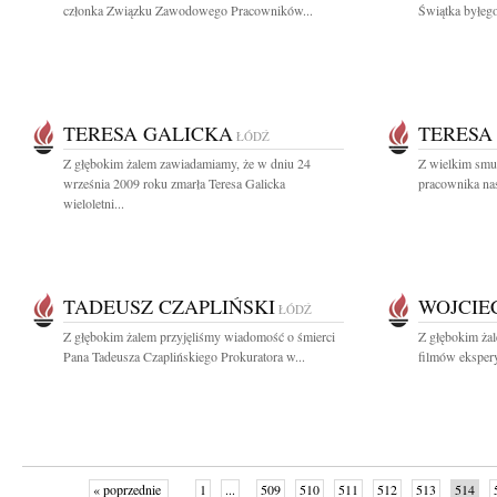
członka Związku Zawodowego Pracowników...
Świątka byłeg
TERESA GALICKA
TERESA
ŁÓDŹ
Z głębokim żalem zawiadamiamy, że w dniu 24
Z wielkim smu
września 2009 roku zmarła Teresa Galicka
pracownika nas
wieloletni...
TADEUSZ CZAPLIŃSKI
WOJCIE
ŁÓDŹ
Z głębokim żalem przyjęliśmy wiadomość o śmierci
Z głębokim ża
Pana Tadeusza Czaplińskiego Prokuratora w...
filmów eksper
« poprzednie
1
...
509
510
511
512
513
514