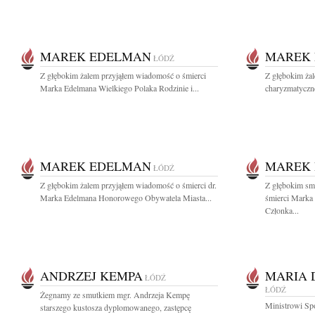
MAREK EDELMAN
MAREK
ŁÓDŹ
Z głębokim żalem przyjąłem wiadomość o śmierci
Z głębokim ża
Marka Edelmana Wielkiego Polaka Rodzinie i...
charyzmatyczne
MAREK EDELMAN
MAREK
ŁÓDŹ
Z głębokim żalem przyjąłem wiadomość o śmierci dr.
Z głębokim sm
Marka Edelmana Honorowego Obywatela Miasta...
śmierci Marka
Członka...
ANDRZEJ KEMPA
MARIA 
ŁÓDŹ
ŁÓDŹ
Żegnamy ze smutkiem mgr. Andrzeja Kempę
Ministrowi Sp
starszego kustosza dyplomowanego, zastępcę