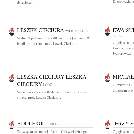
Drzewieckiemu 
dyrektora...
LESZEK CIECIURA
EWA SU
WIEK: 84
ŁÓDŹ
ŁÓDŹ
W dniu 3 października 2009 roku zmarł w wieku 84
Z głębokim sm
lat płk prof. dr hab. med. Leszek Cieciura...
śmierci naszej
Jednorowicz...
LESZKA CIECIURY LESZKA
MICHAŁ
CIECIURY
ŁÓDŹ
29 września 2
długoletni pra
Wyrazy współczucia Rodzinie i Bliskim z powodu
śmierci prof. Leszka Cieciury...
ADOLF GIL
JERZY 
LUBLIN
W związku ze śmiercią Adolfa Gila wieloletniego
Z głębokim sm