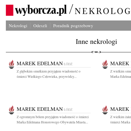
Nekrologi
Odeszli
Poradnik pogrzebowy
Inne nekrologi
MAREK EDELMAN
MAREK
ŁÓDŹ
Z głębokim smutkiem przyjąłem wiadomość o
Z wielkim smu
śmierci Wielkiego Człowieka, przywódcy...
Marka Edelmana
MAREK EDELMAN
MAREK
ŁÓDŹ
Z ogromnym bólem przyjąłem wiadomość o śmierci
Z wielkim żal
Marka Edelmana Honorowego Obywatela Miasta...
śmierci Marka 