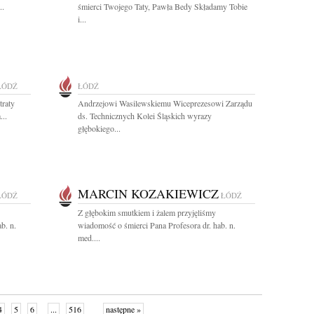
..
śmierci Twojego Taty, Pawła Bedy Składamy Tobie
i...
ŁÓDŹ
ŁÓDŹ
traty
Andrzejowi Wasilewskiemu Wiceprezesowi Zarządu
...
ds. Technicznych Kolei Śląskich wyrazy
głębokiego...
MARCIN KOZAKIEWICZ
ŁÓDŹ
ŁÓDŹ
Z głębokim smutkiem i żalem przyjęliśmy
b. n.
wiadomość o śmierci Pana Profesora dr. hab. n.
med....
4
5
6
...
516
następne »