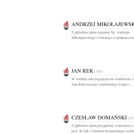
ANDRZEJ MIKOŁAJEWSK
Z głębokim żalem żegnamy Śp. Andrzeja
Mikołajewskiego Cenionego współpracownik
JAN REK
ŁÓDŹ
W wielkim żalu pogrążyła nas wiadomość o
Jana Reka naszego wieloletniego kolegi i...
CZESŁAW DOMAŃSKI
ŁÓ
Z głębokim żalem przyjęliśmy wiadomość o
prof. dr. hab. Czesława Domańskiego wybit