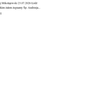
j Mikołajewski
23.07.2026
Łódź
okim żalem żegnamy Śp. Andrzeja...
ej