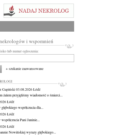
 nekrologów i wspomnień
wisko lub numer ogłoszenia:
+ szukanie zaawansowane
KROLOGI
z Gapiński
03.08.2026
Łódź
m żalem przyjęliśmy wiadomość o śmierci...
.2026
Łódź
 głębokiego współczucia dla...
.2026
Łódź
 współczucia Pani Janinie...
.2026
Łódź
oannie Nowińskiej wyrazy głębokiego...