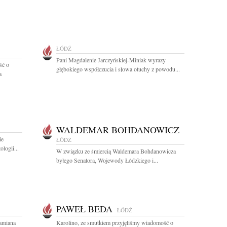
ŁÓDŹ
Pani Magdalenie Jarczyńskiej-Miniak wyrazy
ść o
głębokiego współczucia i słowa otuchy z powodu...
a
WALDEMAR BOHDANOWICZ
ie
ŁÓDŹ
logii...
W związku ze śmiercią Waldemara Bohdanowicza
byłego Senatora, Wojewody Łódzkiego i...
PAWEŁ BEDA
ŁÓDŹ
amiana
Karolino, ze smutkiem przyjęliśmy wiadomość o