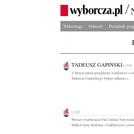
Nekrologi
Odeszli
Poradnik po
TADEUSZ GAPIŃSKI
ŁÓDŹ
Z dużym żalem przyjęliśmy wiadomość o śm
Tadeusza Gapińskiego byłego piłkarza i...
ŁÓDŹ
Wyrazy współczucia Pani Janinie Nawrockie
Makowskiej, Rodzinie i Najbliższym z powo