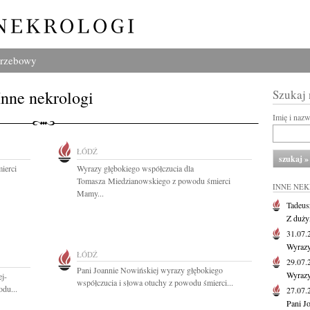
grzebowy
Inne nekrologi
Szukaj
Imię i naz
ŁÓDŹ
ierci
Wyrazy głębokiego współczucia dla
Tomasza Miedzianowskiego z powodu śmierci
INNE NE
Mamy...
Tadeus
Z duży
31.07
Wyrazy
ŁÓDŹ
29.07
Pani Joannie Nowińskiej wyrazy głębokiego
Wyrazy
j-
współczucia i słowa otuchy z powodu śmierci...
du...
27.07
Pani J