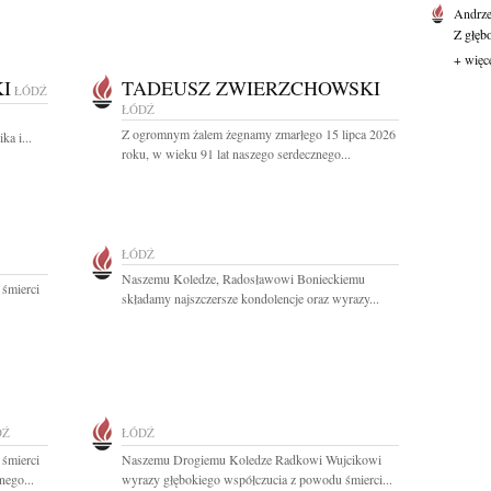
Andrze
Z głęb
+ więc
I
TADEUSZ ZWIERZCHOWSKI
ŁÓDŹ
ŁÓDŹ
Z ogromnym żalem żegnamy zmarłego 15 lipca 2026
a i...
roku, w wieku 91 lat naszego serdecznego...
ŁÓDŹ
Naszemu Koledze, Radosławowi Bonieckiemu
 śmierci
składamy najszczersze kondolencje oraz wyrazy...
DŹ
ŁÓDŹ
 śmierci
Naszemu Drogiemu Koledze Radkowi Wujcikowi
nego...
wyrazy głębokiego współczucia z powodu śmierci...