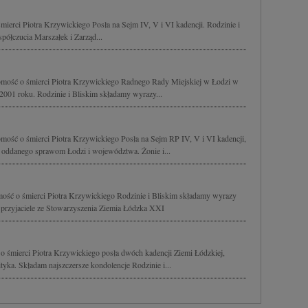
ierci Piotra Krzywickiego Posła na Sejm IV, V i VI kadencji. Rodzinie i
ółczucia Marszałek i Zarząd...
mość o śmierci Piotra Krzywickiego Radnego Rady Miejskiej w Łodzi w
2001 roku. Rodzinie i Bliskim składamy wyrazy...
ość o śmierci Piotra Krzywickiego Posła na Sejm RP IV, V i VI kadencji,
e oddanego sprawom Łodzi i województwa. Żonie i...
ość o śmierci Piotra Krzywickiego Rodzinie i Bliskim składamy wyrazy
u przyjaciele ze Stowarzyszenia Ziemia Łódzka XXI
 śmierci Piotra Krzywickiego posła dwóch kadencji Ziemi Łódzkiej,
yka. Składam najszczersze kondolencje Rodzinie i...