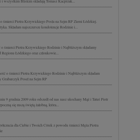
 i wszystkim Bliskim składają Tomasz Kacprzak...
o śmierci Piotra Krzywickiego Posła na Sejm RP Ziemi Łódzkiej.
yka. Składam najszczersze kondolencje Rodzinie i...
 o śmierci Piotra Krzywickiego Rodzinie i Najbliższym składamy
d Regionu Łódzkiego oraz członkowie...
ść o śmierci Piotra Krzywickiego Rodzinie i Najbliższym składam
ry Grabarczyk Poseł na Sejm RP
iu 9 grudnia 2009 roku odszedł od nas nasz ukochany Mąż i Tatuś Piotr
oczną się mszą świętą żałobną, która...
ółczucia dla Ciebie i Twoich Córek z powodu śmierci Męża Piotra
ie