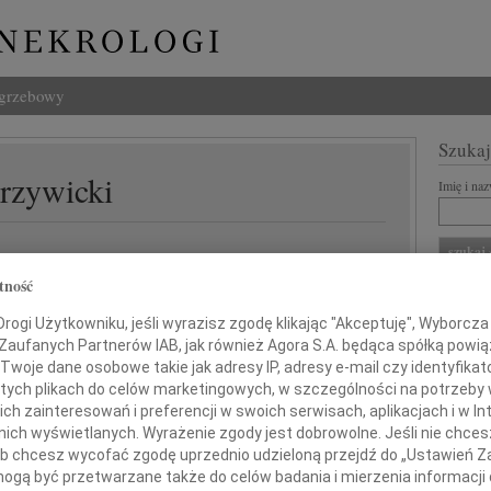
ogrzebowy
Szukaj
Krzywicki
Imię i na
tność
INNE NE
ogi Użytkowniku, jeśli wyrazisz zgodę klikając "Akceptuję", Wyborcza sp
Tadeu
 Zaufanych Partnerów IAB, jak również Agora S.A. będąca spółką powi
Z duż
Twoje dane osobowe takie jak adresy IP, adresy e-mail czy identyfikato
31.0
żalem przyjęłam wiadomość o śmierci
 tych plikach do celów marketingowych, w szczególności na potrzeby 
Wyraz
 zainteresowań i preferencji w swoich serwisach, aplikacjach i w Int
29.0
w nich wyświetlanych. Wyrażenie zgody jest dobrowolne. Jeśli nie chce
Wyraz
ra Krzywickiego
 lub chcesz wycofać zgodę uprzednio udzieloną przejdź do „Ustawień
27.0
gą być przetwarzane także do celów badania i mierzenia informacji
Pani 