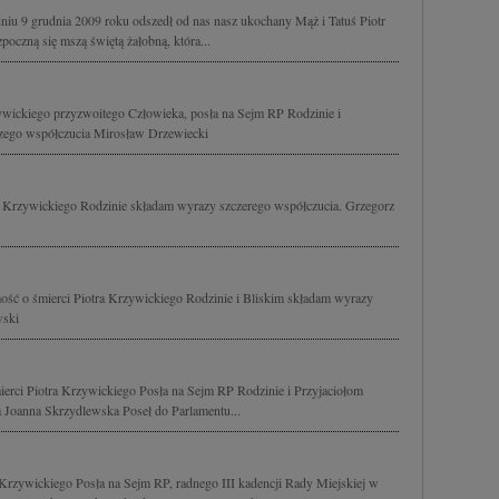
iu 9 grudnia 2009 roku odszedł od nas nasz ukochany Mąż i Tatuś Piotr
oczną się mszą świętą żałobną, która...
ywickiego przyzwoitego Człowieka, posła na Sejm RP Rodzinie i
szego współczucia Mirosław Drzewiecki
 Krzywickiego Rodzinie składam wyrazy szczerego współczucia. Grzegorz
ść o śmierci Piotra Krzywickiego Rodzinie i Bliskim składam wyrazy
wski
erci Piotra Krzywickiego Posła na Sejm RP Rodzinie i Przyjaciołom
 Joanna Skrzydlewska Poseł do Parlamentu...
zywickiego Posła na Sejm RP, radnego III kadencji Rady Miejskiej w