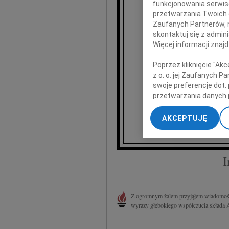
funkcjonowania serwisó
przetwarzania Twoich da
Zaufanych Partnerów, 
skontaktuj się z admin
Żonie, C
Więcej informacji znaj
Poprzez kliknięcie "Ak
z o. o. jej Zaufanych 
składam
swoje preferencje dot.
przetwarzania danych 
Iw
„Ustawienia zaawansow
AKCEPTUJĘ
My, nasi Zaufani Part
dokładnych danych geol
Przechowywanie informa
treści, badnie odbiorcó
I
Z ogromnym żalem przyjąłem wiadomość
wyrazy głębokiego współczucia składa 