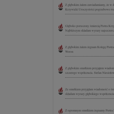
Z głębokim żalem zawiadamiamy, że w dn
Krzywicki Uroczystości pogrzebowe rozp
Głęboko poruszony śmiercią Piotra Krz
Najbliższym składam wyrazy najszczer
Z głębokim żalem żegnam Kolegę Piotra
Woron
Z głębokim smutkiem przyjąłem wiadomo
szczerego współczucia. Stefan Niesioło
Ze smutkiem przyjęłam wiadomość o śmi
składam wyrazy głębokiego współczucia
Z ogromnym smutkiem żegnamy Piotra Kr