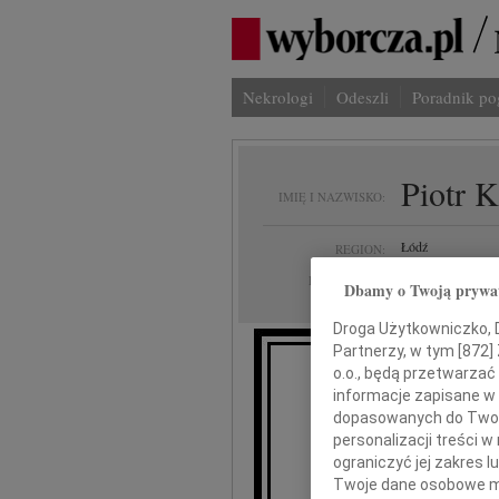
Nekrologi
Odeszli
Poradnik p
Piotr 
IMIĘ I NAZWISKO:
Łódź
REGION:
12.12.2009
DATA EMISJI:
Dbamy o Twoją prywa
Droga Użytkowniczko, Dr
Partnerzy, w tym [
872
]
o.o., będą przetwarzać 
Z głębokim 
informacje zapisane w
dopasowanych do Twoich
personalizacji treści 
Piot
ograniczyć jej zakres
Twoje dane osobowe mo