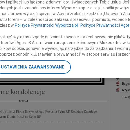
w i aplikacji lub łączone z danymi dot. świadczonych Tobie usług. Jeś
Andrz
nych jest uzasadniony interes Wyborcza sp. z o.o., jej spółki powiąza
Posła na Sejm RP.
Z głę
masz prawo wyrazić sprzeciw. Aby to zrobić przejdź do „Ustawień Z
+ wię
istratorem – w zależności od zakresu sprzeciwu i podmiotu, wobec któ
órkom, Rodzinie i Bliskim
NAJNOWS
dziesz w
Polityce Prywatności Wyborcza.pl
i
Polityce Prywatności Agor
07.0
ceptuję" wyrażasz zgodę na zainstalowanie i przechowywanie plików t
07.0
Partnerów i Agora S.A. na Twoim urządzeniu końcowym. Możesz też w ka
 wyrazy głębokiego współczucia
Jacek
 plików cookie, ponownie wywołując narzędzie do zarządzania Twoimi 
Małgo
poprzez odnośnik „Ustawienia prywatności” w stopce serwisu i przec
Marek
ona Śledzińska-Katarasińska
ane”. Zmiana ustawień plików cookie możliwa jest także za pomocą u
Jerzy
Poseł na Sejm RP
USTAWIENIA ZAAWANSOWANE
Asia
nerzy i Agora S.A. możemy przetwarzać dane osobowe w następującyc
07.0
okalizacyjnych. Aktywne skanowanie charakterystyki urządzenia do ce
cji na urządzeniu lub dostęp do nich. Spersonalizowane reklamy i tre
Eugen
w i ulepszanie usług.
Lista Zaufanych Partnerów
nne kondolencje
Kryst
+ wię
 o śmierci Piotra Krzywickiego Posła na Sejm RP Rodzinie Zmarłego
Artur Dunin Poseł na Sejm RP