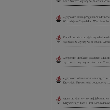
Łodzi Szczere wyrazy współczucia Żonie
Z głębokim żalem przyjęłam wiadomość 
Wspaniałego Człowieka i Wielkiego Polit
Z wielkim żalem przyjęliśmy wiadomość
najszczersze wyrazy współczucia. Zarzą
Z głębokim smutkiem przyjąłem wiadomo
najszczersze wyrazy współczucia. Ceza
Z głębokim żalem zawiadamiamy, że w dn
Krzywicki Uroczystości pogrzebowe rozp
Agato przyjmij wyrazy najgłębszego wsp
Krzywickiego Ewa i Piotr Lachowiczow