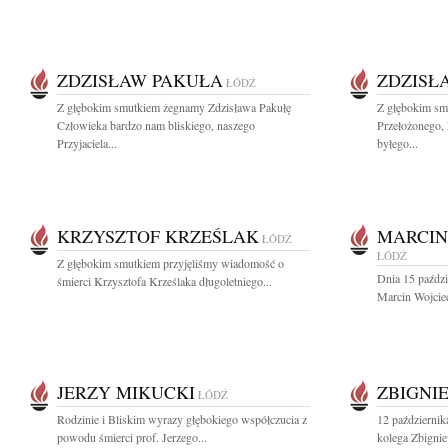
ZDZISŁAW PAKUŁA
ZDZISŁ
ŁÓDŹ
Z głębokim smutkiem żegnamy Zdzisława Pakułę
Z głębokim sm
Człowieka bardzo nam bliskiego, naszego
Przełożonego, 
Przyjaciela...
byłego...
KRZYSZTOF KRZEŚLAK
MARCIN
ŁÓDŹ
ŁÓDŹ
Z głębokim smutkiem przyjęliśmy wiadomość o
Dnia 15 paździ
śmierci Krzysztofa Krześlaka długoletniego...
Marcin Wojciec
JERZY MIKUCKI
ZBIGNI
ŁÓDŹ
Rodzinie i Bliskim wyrazy głębokiego współczucia z
12 październik
powodu śmierci prof. Jerzego...
kolega Zbigni