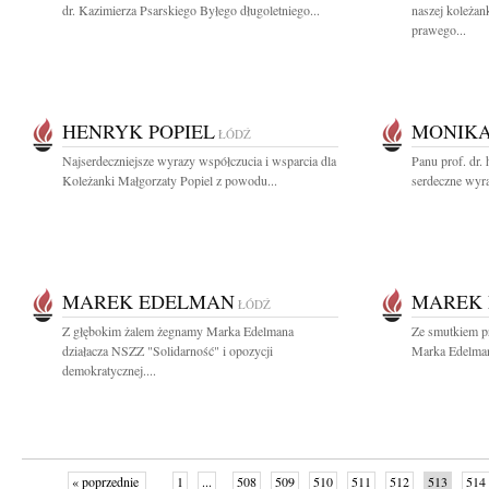
dr. Kazimierza Psarskiego Byłego długoletniego...
naszej koleżan
prawego...
HENRYK POPIEL
MONIKA
ŁÓDŹ
Najserdeczniejsze wyrazy współczucia i wsparcia dla
Panu prof. dr.
Koleżanki Małgorzaty Popiel z powodu...
serdeczne wyr
MAREK EDELMAN
MAREK
ŁÓDŹ
Z głębokim żalem żegnamy Marka Edelmana
Ze smutkiem p
działacza NSZZ "Solidarność" i opozycji
Marka Edelman
demokratycznej....
« poprzednie
1
...
508
509
510
511
512
513
514