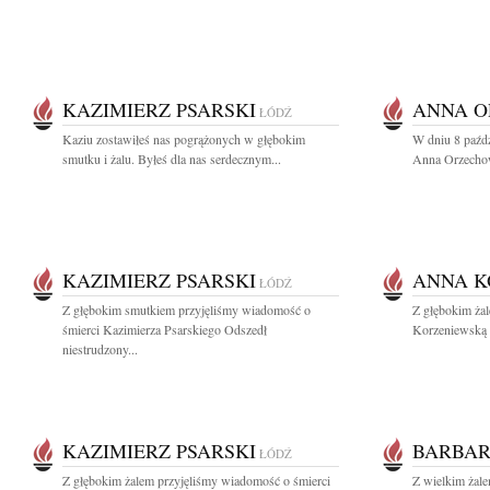
KAZIMIERZ PSARSKI
ANNA 
ŁÓDŹ
Kaziu zostawiłeś nas pogrążonych w głębokim
W dniu 8 paźdz
smutku i żalu. Byłeś dla nas serdecznym...
Anna Orzechow
KAZIMIERZ PSARSKI
ANNA K
ŁÓDŹ
Z głębokim smutkiem przyjęliśmy wiadomość o
Z głębokim ża
śmierci Kazimierza Psarskiego Odszedł
Korzeniewską 
niestrudzony...
KAZIMIERZ PSARSKI
BARBAR
ŁÓDŹ
Z głębokim żalem przyjęliśmy wiadomość o śmierci
Z wielkim żal