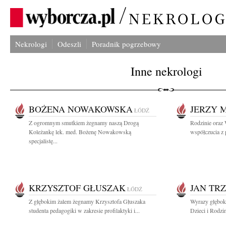
Nekrologi
Odeszli
Poradnik pogrzebowy
Inne nekrologi
BOŻENA NOWAKOWSKA
JERZY 
ŁÓDŹ
Z ogromnym smutkiem żegnamy naszą Drogą
Rodzinie oraz
Koleżankę lek. med. Bożenę Nowakowską
współczucia z 
specjalistę...
KRZYSZTOF GŁUSZAK
JAN TR
ŁÓDŹ
Z głębokim żalem żegnamy Krzysztofa Głuszaka
Wyrazy głęboki
studenta pedagogiki w zakresie profilaktyki i...
Dzieci i Rodzi