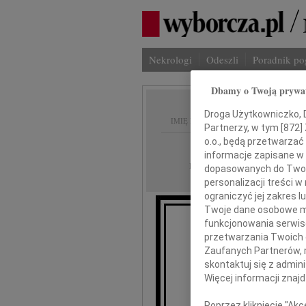
Nekrologi
Odeszli
Poradnik p
Dbamy o Twoją prywa
Droga Użytkowniczko, Dr
IMIĘ I NAZWISKO:
Partnerzy, w tym [
872
]
o.o., będą przetwarzać 
Łódź
REGION:
informacje zapisane w
22.12.2009
DATA EMISJI:
dopasowanych do Twoich
personalizacji treści 
ograniczyć jej zakres
Twoje dane osobowe mo
funkcjonowania serwisó
przetwarzania Twoich da
Zaufanych Partnerów, 
Iwonie Śl
skontaktuj się z admin
Więcej informacji znaj
Poprzez kliknięcie "Ak