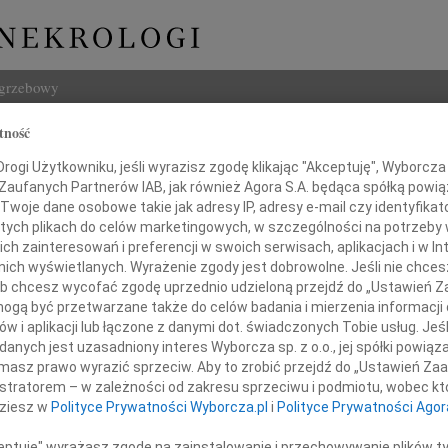
ogrzebowy
tność
Szukaj
ogi Użytkowniku, jeśli wyrazisz zgodę klikając "Akceptuję", Wyborcza sp
Imię i na
 Zaufanych Partnerów IAB, jak również Agora S.A. będąca spółką powi
Twoje dane osobowe takie jak adresy IP, adresy e-mail czy identyfikato
 tych plikach do celów marketingowych, w szczególności na potrzeby 
 zainteresowań i preferencji w swoich serwisach, aplikacjach i w Int
w nich wyświetlanych. Wyrażenie zgody jest dobrowolne. Jeśli nie chce
INNE NE
 lub chcesz wycofać zgodę uprzednio udzieloną przejdź do „Ustawień
Tadeu
gą być przetwarzane także do celów badania i mierzenia informacji
Z duż
w i aplikacji lub łączone z danymi dot. świadczonych Tobie usług. Jeś
Pani Poseł
31.0
nych jest uzasadniony interes Wyborcza sp. z o.o., jej spółki powiąza
Wyraz
masz prawo wyrazić sprzeciw. Aby to zrobić przejdź do „Ustawień Z
edzińskiej-Katarasińskiej
29.0
istratorem – w zależności od zakresu sprzeciwu i podmiotu, wobec któ
Wyraz
dziesz w
Polityce Prywatności Wyborcza.pl
i
Polityce Prywatności Agor
27.0
oraz
Pani 
ceptuję" wyrażasz zgodę na zainstalowanie i przechowywanie plików t