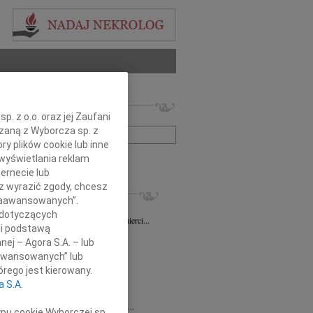
 nekrologów i wspomnień
. z o.o. oraz jej Zaufani
zwisko lub numer ogłoszenia:
ązaną z Wyborcza sp. z
ry plików cookie lub inne
wyświetlania reklam
+ szukanie zaawansowane
ernecie lub
sz wyrazić zgody, chcesz
KROLOGI
 Zaawansowanych”.
sz Gapiński
03.08.2026
Łódź
 dotyczących
ym żalem przyjęliśmy wiadomość o śmierci...
li podstawą
7.2026
Łódź
nej – Agora S.A. – lub
y głębokiego współczucia dla...
aawansowanych” lub
7.2026
Łódź
rego jest kierowany.
y współczucia Pani Janinie...
a S.A.
7.2026
Łódź
Joannie Nowińskiej wyrazy głębokiego...
ypu cookie Wyborczej sp.