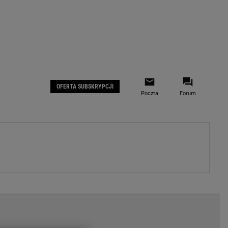
 IOS
Gazeta.pl na Facebooku
OFERTA SUBSKRYPCJI
Poczta
Forum
ZA
WYDARZENIA GOSPODARCZE
LOKALNE
Białystok
Bielsko-Biała
stki
Bydgoszcz
moda
Częstochowa
uże buty
Gorzów Wielkopolski
ecka
Katowice