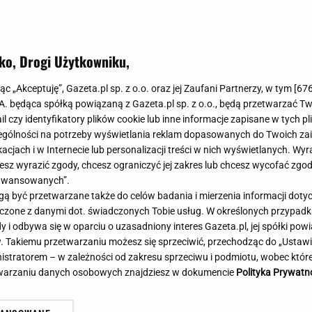
Meghan Markle
Krzesełka do ka
Magda Gessler
Łóżka dla dzieci
Barbara Kurdej-Szatan
Foteliki samoc
ko, Drogi Użytkowniku,
Księżna Kate
Przepisy
Porady
Jak zrobić?
jąc „Akceptuję”, Gazeta.pl sp. z o.o. oraz jej Zaufani Partnerzy, w tym [
67
.A. będąca spółką powiązaną z Gazeta.pl sp. z o.o., będą przetwarzać T
Na czasie
Grzyby
ail czy identyfikatory plików cookie lub inne informacje zapisane w tych p
Memy
Koronawirus
gólności na potrzeby wyświetlania reklam dopasowanych do Twoich zain
Radio Zet
Porady - Zdrowi
acjach i w Internecie lub personalizacji treści w nich wyświetlanych. Wyr
Radio Pogoda
Sukienki jeanso
cesz wyrazić zgody, chcesz ograniczyć jej zakres lub chcesz wycofać zgo
Radio internetowe
Torebki worki
aawansowanych”.
 być przetwarzane także do celów badania i mierzenia informacji dot
Rock Radio
Życzenia
 łączone z danymi dot. świadczonych Tobie usług. W określonych przypad
Złote Przeboje
Życzenia urodz
i odbywa się w oparciu o uzasadniony interes Gazeta.pl, jej spółki powi
Chillizet - radio internetowe
Życzenia imien
. Takiemu przetwarzaniu możesz się sprzeciwić, przechodząc do „Ust
Podcasty
Newsy, plotki - 
nistratorem – w zależności od zakresu sprzeciwu i podmiotu, wobec które
E-booki - Audiobooki
Lifestyle
etwarzaniu danych osobowych znajdziesz w dokumencie
Polityka Prywatn
Planeta.pl
Co obejrzeć