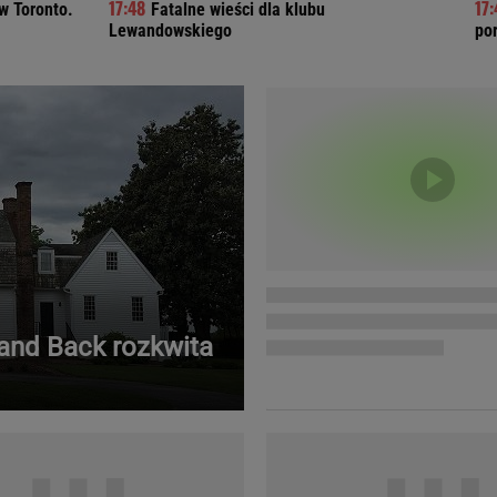
w Toronto.
Fatalne wieści dla klubu
Telewizor LG O
Lewandowskiego
po
Land Back rozkwita
Doda
Kalkulator Poro
Magda Gessler
Kalendarz dni p
Agnieszka Woźniak-Starak
Kalendarz ciąży