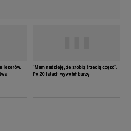
e leserów.
"Mam nadzieję, że zrobią trzecią część".
twa
Po 20 latach wywołał burzę