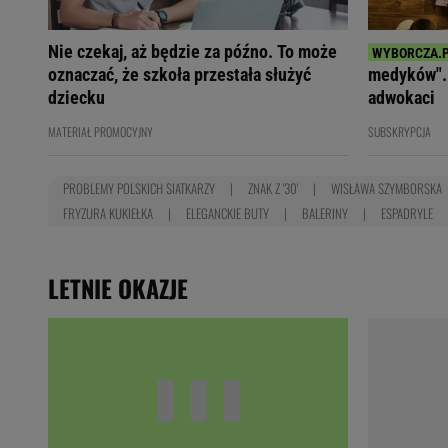
Nie czekaj, aż będzie za późno. To może
oznaczać, że szkoła przestała służyć
medyków". 
dziecku
adwokaci
MATERIAŁ PROMOCYJNY
SUBSKRYPCJA
PROBLEMY POLSKICH SIATKARZY
ZNAK Z '30'
WISŁAWA SZYMBORSKA
FRYZURA KUKIEŁKA
ELEGANCKIE BUTY
BALERINY
ESPADRYLE
LETNIE OKAZJE