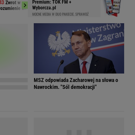
Premium: TOK FM +
Zwrot w sprawie Patriotów. Jest
Sensacyjny lider 
LED
Wyborcza.pl
rozumienie Ukrainy i USA
40-latek znów błysną
MOCNE MEDIA W DUO PAKIECIE. SPRAWDŹ
MSZ odpowiada Zacharowej na słowa o
Nawrockim. "Sól demokracji"
du
Rodzina
łodnych
Wakacje
Sennik