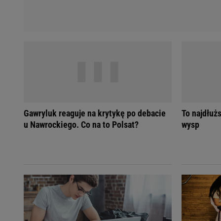
Gawryluk reaguje na krytykę po debacie
To najdłuż
u Nawrockiego. Co na to Polsat?
wysp