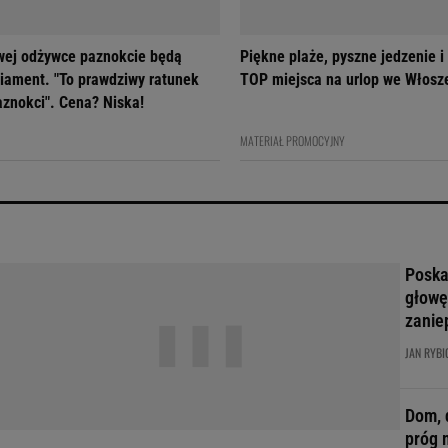
owej odżywce paznokcie będą
Piękne plaże, pyszne jedzenie i
diament. "To prawdziwy ratunek
TOP miejsca na urlop we Włosz
aznokci". Cena? Niska!
MATERIAŁ PROMOCYJNY
Poskar
głowę
zanie
JAN RYBI
Dom, 
próg 