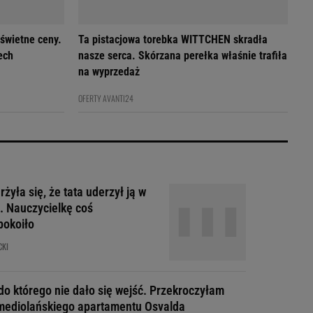
 świetne ceny.
Ta pistacjowa torebka WITTCHEN skradła
ech
nasze serca. Skórzana perełka właśnie trafiła
na wyprzedaż
OFERTY AVANTI24
żyła się, że tata uderzył ją w
. Nauczycielkę coś
pokoiło
CKI
do którego nie dało się wejść. Przekroczyłam
mediolańskiego apartamentu Osvalda