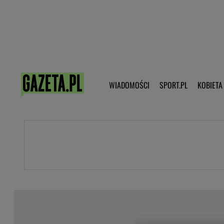
Poczta - Logowanie
Pobierz 
WIADOMOŚCI
SPORT.PL
KOBIETA
DZIECKO
KOBIETA
KULTURA
NEX
WIADOMOŚCI
SPORT
G.PL
Skoki narciarskie
Haps.pl
Ekstraklasa
Wiadomości ze świata
Bundesliga
Sport wiadomości
Liga Mistrzów
Horoskop
Liga Europy
Papież Franiszek
Koszykówka