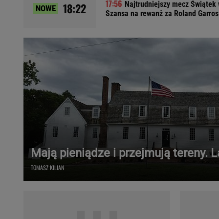
Najtrudniejszy mecz Świątek 
18:22
NOWE
Ładowanie samochodu elektrycznego
Szansa na rewanż za Roland Garros
Filtr cząstek stałych
Brzydki zapach w samochodzie
Numer Vin
Ogłoszenia motoryzacyjne
Waluty
Komunikaty
Opel Meriva
Toyota Auris
Toyota Avensis
Jeep Grand Cherokee
Mają pieniądze i przejmują tereny. 
POPULARNE TEMATY
TOMASZ KILIAN
Liga Mistrzów
Legia Warszawa
Liga Europy
Paszport Covidowy
Piłka Nożna
Wczasy w górach