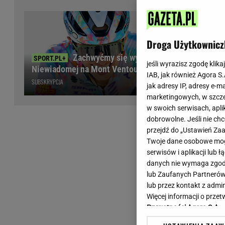
Wiadomości z Polski
Tenis
Plotki na topie
Sporty Walki
Niedziela handlowa
Siatkówka
Droga Użytkownicz
Informacje na bieżąco
PlusLiga
Zachwyćmy się wyczynem
Metro Warszawa
Lekkoatletyka
jeśli wyrazisz zgodę klika
Niewiadomej na Mont Ventoux
IAB, jak również Agora S
Duży Format
Kolarstwo
SUBSKRYPCJA
jak adresy IP, adresy e-m
Pogoda Warszawa
Bieganie
marketingowych, w szcze
Pogoda Kraków
Trening - ćwiczenia
w swoich serwisach, aplik
Pogoda Gdańsk
Ćwiczenia
dobrowolne. Jeśli nie ch
Pogoda Poznań
Dieta - Odżywianie
przejdź do „Ustawień Z
Twoje dane osobowe mogą
Pogoda Wrocław
Jak schudnąć?
serwisów i aplikacji lub
Gazeta na X
Sport - Fitness
danych nie wymaga zgody 
Fitness
lub Zaufanych Partnerów
F1 - Formuła 1
lub przez kontakt z admi
Więcej informacji o prz
Prywatności Agora S.A.