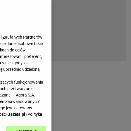
rmienia
Gliwice
Kielce
hodowe
Kraków
Lublin
Łódź
6
] Zaufanych Partnerów
woje dane osobowe takie
Olsztyn
likach do celów
Opole
teresowań i preferencji
e
Płock
ażenie zgody jest
we
Poznań
dę uprzednio udzieloną
Radom
yczących funkcjonowania
Rzeszów
kach przetwarzanie
inowe
Sosnowiec
ązanej – Agora S.A. –
inowe
Szczecin
awień Zaawansowanych”
Melo Radio
Toruń
go jest kierowany.
Trójmiasto
ości Gazeta.pl
i
Polityka
Warszawa
Wrocław