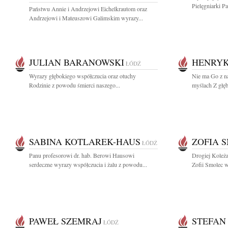
Pielęgniarki P
Państwu Annie i Andrzejowi Eichelkrautom oraz
Andrzejowi i Mateuszowi Galimskim wyrazy...
JULIAN BARANOWSKI
HENRYK
ŁÓDŹ
Wyrazy głębokiego współczucia oraz otuchy
Nie ma Go z n
Rodzinie z powodu śmierci naszego...
myślach Z głę
SABINA KOTLAREK-HAUS
ZOFIA 
ŁÓDŹ
Panu profesorowi dr. hab. Berowi Hausowi
Drogiej Koleż
serdeczne wyrazy współczucia i żalu z powodu...
Zofii Smolec w
PAWEŁ SZEMRAJ
STEFAN
ŁÓDŹ