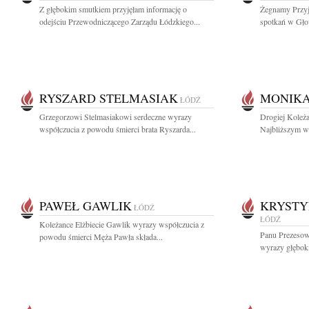
Z głębokim smutkiem przyjęłam informację o
Żegnamy Przyj
odejściu Przewodniczącego Zarządu Łódzkiego...
spotkań w Głow
RYSZARD STELMASIAK
MONIKA
ŁÓDŹ
Grzegorzowi Stelmasiakowi serdeczne wyrazy
Drogiej Koleża
współczucia z powodu śmierci brata Ryszarda...
Najbliższym wy
PAWEŁ GAWLIK
KRYSTY
ŁÓDŹ
ŁÓDŹ
Koleżance Elżbiecie Gawlik wyrazy współczucia z
Panu Prezesow
powodu śmierci Męża Pawła składa...
wyrazy głęboki