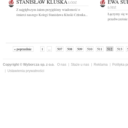
STANISŁAW KLUSKA
EWA SU
ŁÓDŹ
ŁÓDŹ
Z najgłębszym żalem przyjęliśmy wiadomość o
Łączymy się w
śmierci naszego Kolegi Stanisława Kluski Członka...
przedwcześnie 
« poprzednie
1
...
507
508
509
510
511
512
513
Copyright © Wyborcza sp. z o.o.
O nas
Staże u nas
Reklama
Polityka 
Ustawienia prywatności