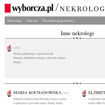
Nekrologi
Odeszli
Poradnik pogrzebowy
Inne nekrologi
ŁÓDŹ
Wyrazy głębokiego współczucia dla
Tomasza Miedzianowskiego z powodu śmierci
Mamy...
MARIA KOCHANOWSKA
ELŻBIE
ŁÓDŹ
Izabeli Kochanowskiej-Woźniak szczere wyrazy
Z głębokim ża
współczucia z powodu śmierci Mamy Marii...
domu Pełka-Pel