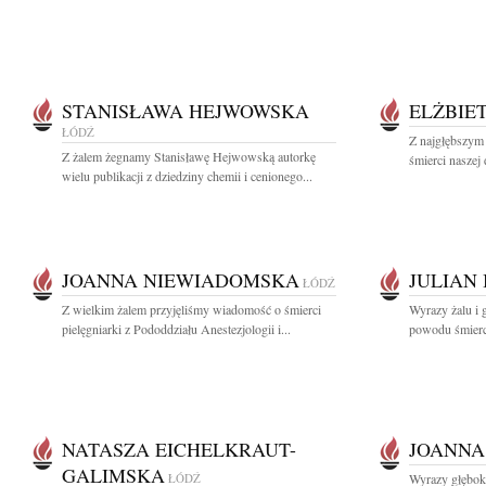
STANISŁAWA HEJWOWSKA
ELŻBIE
ŁÓDŹ
Z najgłębszym
Z żalem żegnamy Stanisławę Hejwowską autorkę
śmierci naszej d
wielu publikacji z dziedziny chemii i cenionego...
JOANNA NIEWIADOMSKA
JULIAN
ŁÓDŹ
Z wielkim żalem przyjęliśmy wiadomość o śmierci
Wyrazy żalu i 
pielęgniarki z Pododdziału Anestezjologii i...
powodu śmierci
NATASZA EICHELKRAUT-
JOANNA
GALIMSKA
ŁÓDŹ
Wyrazy głęboki