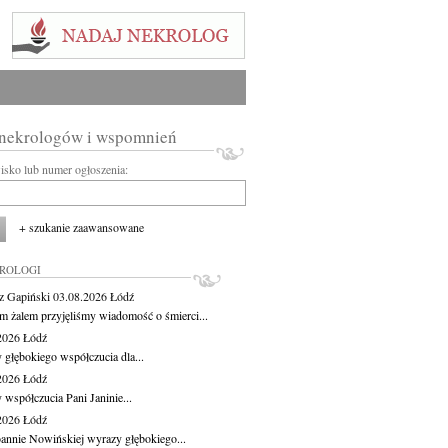
 nekrologów i wspomnień
wisko lub numer ogłoszenia:
+ szukanie zaawansowane
KROLOGI
z Gapiński
03.08.2026
Łódź
m żalem przyjęliśmy wiadomość o śmierci...
.2026
Łódź
 głębokiego współczucia dla...
.2026
Łódź
 współczucia Pani Janinie...
.2026
Łódź
oannie Nowińskiej wyrazy głębokiego...