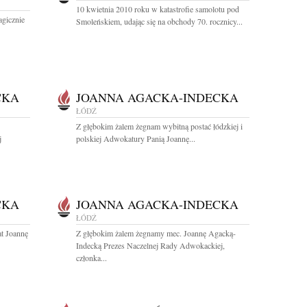
10 kwietnia 2010 roku w katastrofie samolotu pod
agicznie
Smoleńskiem, udając się na obchody 70. rocznicy...
CKA
JOANNA AGACKA-INDECKA
ŁÓDŹ
Z głębokim żalem żegnam wybitną postać łódzkiej i
j
polskiej Adwokatury Panią Joannę...
CKA
JOANNA AGACKA-INDECKA
ŁÓDŹ
t Joannę
Z głębokim żalem żegnamy mec. Joannę Agacką-
Indecką Prezes Naczelnej Rady Adwokackiej,
członka...