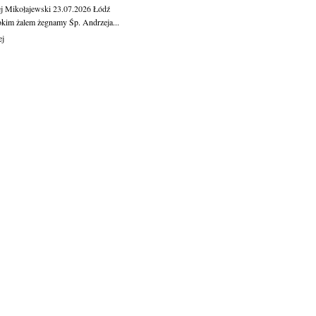
j Mikołajewski
23.07.2026
Łódź
okim żalem żegnamy Śp. Andrzeja...
ej