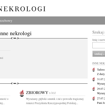
grzebowy
Inne nekrologi
Szukaj
Imię i naz
rci
INNE NE
Tadeus
Z duży
31.07
Wyrazy
29.07
ZBIOROWY
ŁÓDŹ
Wyrazy
27.07
omość o
Wyrażamy głęboki smutek i żal z powodu tragicznej
Pani J
ej...
śmierci Prezydenta Rzeczypospolitej Polskiej...