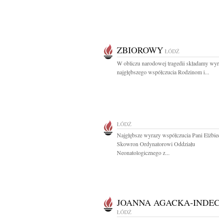
ZBIOROWY
ŁÓDŹ
W obliczu narodowej tragedii składamy wy
najgłębszego współczucia Rodzinom i...
ŁÓDŹ
Najgłębsze wyrazy współczucia Pani Elżbie
Skowron Ordynatorowi Oddziału
Neonatologicznego z...
JOANNA AGACKA-INDE
ŁÓDŹ