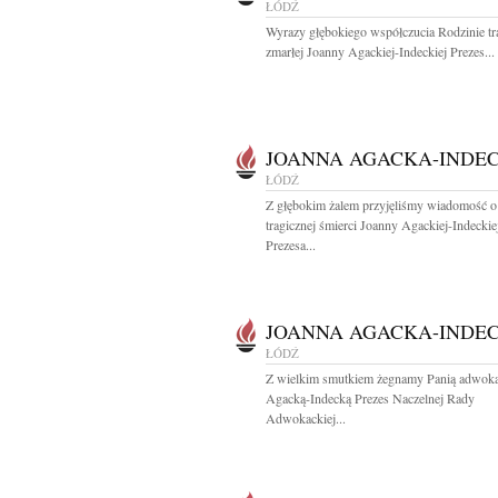
ŁÓDŹ
Wyrazy głębokiego współczucia Rodzinie tr
zmarłej Joanny Agackiej-Indeckiej Prezes...
JOANNA AGACKA-INDE
ŁÓDŹ
Z głębokim żalem przyjęliśmy wiadomość o
tragicznej śmierci Joanny Agackiej-Indeckie
Prezesa...
JOANNA AGACKA-INDE
ŁÓDŹ
Z wielkim smutkiem żegnamy Panią adwoka
Agacką-Indecką Prezes Naczelnej Rady
Adwokackiej...