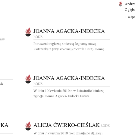
Andrze
Z głęb
+ więc
JOANNA AGACKA-INDECKA
ŁÓDŹ
razy
Poruszeni tragiczną śmiercią żegnamy naszą
Koleżankę z ławy szkolnej (rocznik 1983) Joannę...
JOANNA AGACKA-INDECKA
cie
ŁÓDŹ
W dniu 10 kwietnia 2010 r. w katastrofie lotniczej
zginęła Joanna Agacka- Indecka Prezes...
CKA
ALICJA ĆWIRKO-CIEŚLAK
ŁÓDŹ
W dniu 7 kwietnia 2010 roku zmarła po długiej i