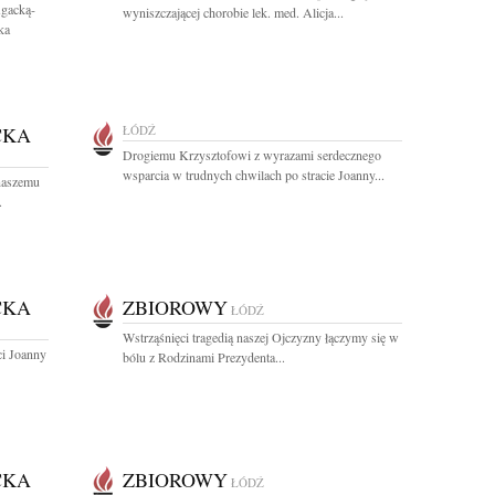
gacką-
wyniszczającej chorobie lek. med. Alicja...
ka
CKA
ŁÓDŹ
Drogiemu Krzysztofowi z wyrazami serdecznego
wsparcia w trudnych chwilach po stracie Joanny...
 naszemu
.
CKA
ZBIOROWY
ŁÓDŹ
Wstrząśnięci tragedią naszej Ojczyzny łączymy się w
ci Joanny
bólu z Rodzinami Prezydenta...
CKA
ZBIOROWY
ŁÓDŹ