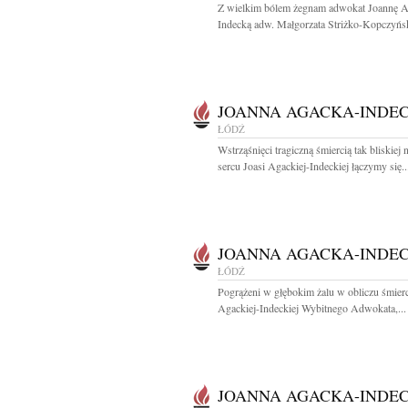
Z wielkim bólem żegnam adwokat Joannę A
Indecką adw. Małgorzata Striżko-Kopczyńs
JOANNA AGACKA-INDE
ŁÓDŹ
Wstrząśnięci tragiczną śmiercią tak bliskiej
sercu Joasi Agackiej-Indeckiej łączymy się..
JOANNA AGACKA-INDE
ŁÓDŹ
Pogrążeni w głębokim żalu w obliczu śmier
Agackiej-Indeckiej Wybitnego Adwokata,...
JOANNA AGACKA-INDE