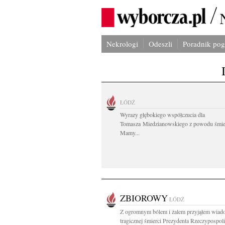
Nekrologi
Odeszli
Poradnik po
ŁÓDŹ
Wyrazy głębokiego współczucia dla
Tomasza Miedzianowskiego z powodu śmie
Mamy...
ZBIOROWY
ŁÓDŹ
Z ogromnym bólem i żalem przyjąłem wiad
tragicznej śmierci Prezydenta Rzeczypospolit