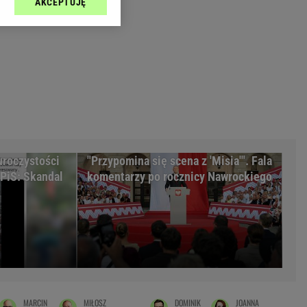
AKCEPTUJĘ
l sp. z o.o., jej
Zielona Góra
ić swoje preferencje
arzania danych poprzez
MAGAZYNY
ych”. Zmiana ustawień
syny
Kuchnia
a
Wysokie Obcasy
ach:
y
 celów identyfikacji.
omiar reklam i treści,
rynarka
uroczystości
"Przypomina się scena z 'Misia'". Fala
enka za 29zł
PiS: Skandal
komentarzy po rocznicy Nawrockiego
zula
 wide
y
to
kim obcasie
MARCIN
MIŁOSZ
DOMINIK
JOANNA