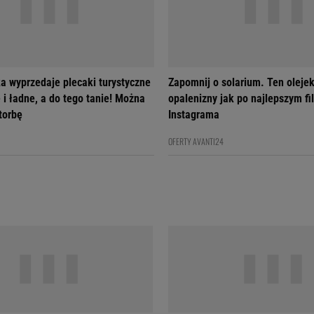
a wyprzedaje plecaki turystyczne
Zapomnij o solarium. Ten olejek
 i ładne, a do tego tanie! Można
opalenizny jak po najlepszym fil
 torbę
Instagrama
OFERTY AVANTI24