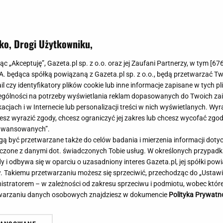
Meghan Markle
Krzesełka do ka
Magda Gessler
Łóżka dla dzieci
Barbara Kurdej-Szatan
Foteliki samoc
ko, Drogi Użytkowniku,
Księżna Kate
Przepisy
Porady
Jak zrobić?
jąc „Akceptuję”, Gazeta.pl sp. z o.o. oraz jej Zaufani Partnerzy, w tym [
67
.A. będąca spółką powiązaną z Gazeta.pl sp. z o.o., będą przetwarzać T
Na czasie
Grzyby
ail czy identyfikatory plików cookie lub inne informacje zapisane w tych p
Aż oczy bolały... Tuż po meczu piłkarze
Memy
Koronawirus
gólności na potrzeby wyświetlania reklam dopasowanych do Twoich zain
Ro
Lecha podeszli do kibiców. "Słuchajcie!"
Radio Zet
Porady - Zdrowi
acjach i w Internecie lub personalizacji treści w nich wyświetlanych. Wyr
po
SUBSKRYPCJA
Radio Pogoda
Sukienki jeanso
cesz wyrazić zgody, chcesz ograniczyć jej zakres lub chcesz wycofać zgo
Radio internetowe
Torebki worki
aawansowanych”.
 być przetwarzane także do celów badania i mierzenia informacji dot
Rock Radio
Życzenia
 łączone z danymi dot. świadczonych Tobie usług. W określonych przypad
Złote Przeboje
Życzenia urodz
i odbywa się w oparciu o uzasadniony interes Gazeta.pl, jej spółki powi
Chillizet - radio internetowe
Życzenia imien
. Takiemu przetwarzaniu możesz się sprzeciwić, przechodząc do „Ust
Podcasty
Newsy, plotki - 
nistratorem – w zależności od zakresu sprzeciwu i podmiotu, wobec które
E-booki - Audiobooki
Lifestyle
etwarzaniu danych osobowych znajdziesz w dokumencie
Polityka Prywatn
Planeta.pl
Co obejrzeć