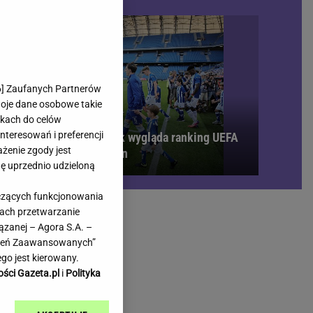
rmienia
Gliwice
Kielce
hodowe
Kraków
Lublin
Łódź
6
] Zaufanych Partnerów
woje dane osobowe takie
Olsztyn
likach do celów
Opole
teresowań i preferencji
bi się bardzo gorąco. Tak wygląda ranking UEFA
e
Płock
ażenie zgody jest
 meczach polskich drużyn
we
Poznań
dę uprzednio udzieloną
Radom
yczących funkcjonowania
Rzeszów
kach przetwarzanie
inowe
Sosnowiec
ązanej – Agora S.A. –
inowe
Szczecin
awień Zaawansowanych”
Melo Radio
Toruń
go jest kierowany.
Trójmiasto
ości Gazeta.pl
i
Polityka
Warszawa
Wrocław