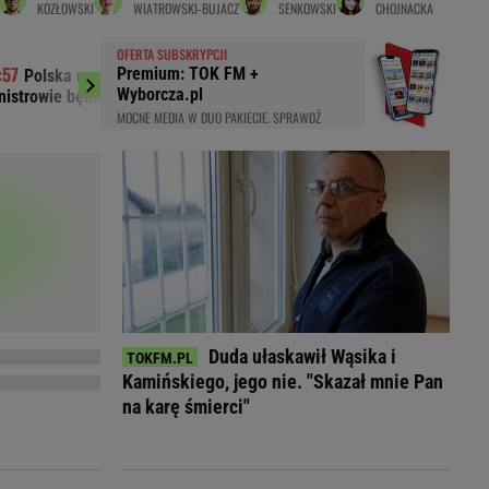
KOZŁOWSKI
WIATROWSKI-BUJACZ
SENKOWSKI
CHOJNACKA
LED
OFERTA SUBSKRYPCJI
Premium: TOK FM +
Polska na spotkaniu w Niemczech.
Było 4:1, gdy 
Wyborcza.pl
nistrowie będą mówić o zagrożeniach
boisko w 85. minuci
MOCNE MEDIA W DUO PAKIECIE. SPRAWDŹ
Duda ułaskawił Wąsika i
Kamińskiego, jego nie. "Skazał mnie Pan
du
na karę śmierci"
Rodzina
łodnych
Wakacje
Sennik