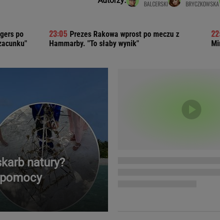
Autorzy:
BALCERSKI
BRYCZKOWSKA
Telewizor LG O
ngers po
Prezes Rakowa wprost po meczu z
szacunku"
Hammarby. "To słaby wynik"
Mi
karb natury?
o pomocy
Doda
Kalkulator Poro
Magda Gessler
Kalendarz dni p
Agnieszka Woźniak-Starak
Kalendarz ciąży