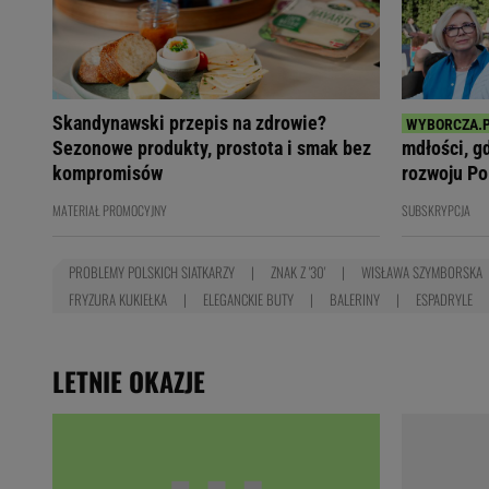
Skandynawski przepis na zdrowie?
Sezonowe produkty, prostota i smak bez
mdłości, g
kompromisów
rozwoju Po
MATERIAŁ PROMOCYJNY
SUBSKRYPCJA
PROBLEMY POLSKICH SIATKARZY
ZNAK Z '30'
WISŁAWA SZYMBORSKA
FRYZURA KUKIEŁKA
ELEGANCKIE BUTY
BALERINY
ESPADRYLE
LETNIE OKAZJE