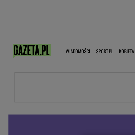
Poczta - Logowanie
Pobierz 
WIADOMOŚCI
SPORT.PL
KOBIETA
DZIECKO
KOBIETA
KULTURA
NEX
WIADOMOŚCI
SPORT
G.PL
Skoki narciarskie
Haps.pl
Ekstraklasa
Wiadomości ze świata
Bundesliga
Sport wiadomości
Liga Mistrzów
Horoskop
Liga Europy
Papież Franiszek
Koszykówka