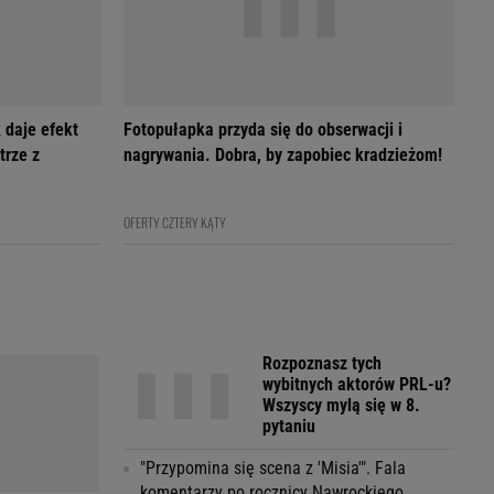
 daje efekt
Fotopułapka przyda się do obserwacji i
trze z
nagrywania. Dobra, by zapobiec kradzieżom!
OFERTY CZTERY KĄTY
Rozpoznasz tych
wybitnych aktorów PRL-u?
Wszyscy mylą się w 8.
pytaniu
"Przypomina się scena z 'Misia'". Fala
komentarzy po rocznicy Nawrockiego