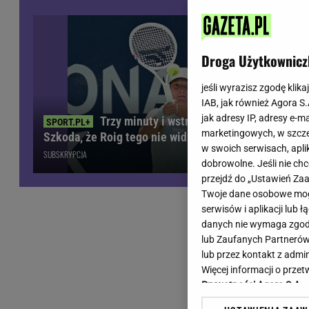
Wiadomości z Polski
Tenis
Plotki na topie
Sporty Walki
Niedziela handlowa
Siatkówka
Droga Użytkownicz
Informacje na bieżąco
PlusLiga
Metro Warszawa
Lekkoatletyka
jeśli wyrazisz zgodę klika
IAB, jak również Agora S
Duży Format
Kolarstwo
jak adresy IP, adresy e-m
Trzy minuty i wstrząs u Igi Świątek.
Pogoda Warszawa
Bieganie
marketingowych, w szcze
Szkoda, że Roig tego nie widział
Pogoda Kraków
Trening - ćwiczenia
w swoich serwisach, aplik
SUBSKRYPCJA
Pogoda Gdańsk
Ćwiczenia
dobrowolne. Jeśli nie ch
Pogoda Poznań
Dieta - Odżywianie
przejdź do „Ustawień Z
Twoje dane osobowe mogą
Pogoda Wrocław
Jak schudnąć?
serwisów i aplikacji lub
Gazeta na X
Sport - Fitness
danych nie wymaga zgody 
Fitness
lub Zaufanych Partnerów
F1 - Formuła 1
lub przez kontakt z admi
Więcej informacji o prz
Prywatności Agora S.A.