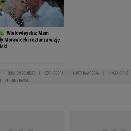
Wielowieyska: Mam
dy Morawiecki roztacza wizję
lski
ROSYJSKI ŻOŁNIERZ
CZARNOGÓRA
MARTA NAWROCKA
NIKOLA GRBIĆ
PERFUMY DAMSKIE