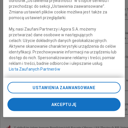
odnośnik „Ustawienia prywatności” w stopce serwisu i
przechodząc do sekcji „Ustawienia zaawansowane”.
10 kwietnia w katastrofie lotniczej pod Smoleńskiem zginęli gen. Franciszek Gągor
Zmiana ustawień plików cookie możliwa jest także za
Wojska Polskiego gen. Tadeusz Buk Dowódca Wojsk Lądowych wiceadm. Andrzej 
pomocą ustawień przeglądarki.
My, nasi Zaufani Partnerzy i Agora S.A. możemy
Z głębokim żalem i smutkiem całe nasze spadochroniarskie środowisko przyjęło wia
przetwarzać dane osobowe w następujących
gen. dyw. Tadeusza Buka Dowódcy Wojsk Lądowych, byłego zasłużonego Oficera -.
celach:
Użycie dokładnych danych geolokalizacyjnych.
Aktywne skanowanie charakterystyki urządzenia do celów
identyfikacji. Przechowywanie informacji na urządzeniu lub
Składamy wyrazy głębokiego współczucia naszej Koleżance Emilii Jamrożek w związ
dostęp do nich. Spersonalizowane reklamy i treści, pomiar
Tadeusza Buka który zginął w katastrofie lotniczej pod Smoleńskiem...
reklam i treści, badnie odbiorców i ulepszanie usług.
Lista Zaufanych Partnerów
Naszej Koleżance Wandzie Buk i Jej Najbliższym wyrazy wielkiego żalu, smutku i ws
Taty gen. Tadeusza Buka w imieniu studentów Wydziału Prawa i...
USTAWIENIA ZAAWANSOWANE
W dniu 10 kwietnia 2010 roku, w pobliżu drogiego każdemu polskiemu sercu Katynia,
AKCEPTUJĘ
narodu na czele z Panem Prezydentem Lechem Kaczyńskim Zginęła także Małżonka P
Z głębokim żalem żegnam Przedstawicieli Resortu Obrony i Sił Zbrojnych RP, którzy