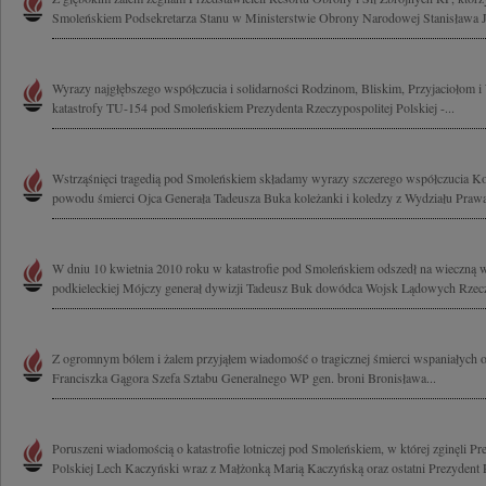
Smoleńskiem Podsekretarza Stanu w Ministerstwie Obrony Narodowej Stanisława Je
Wyrazy najgłębszego współczucia i solidarności Rodzinom, Bliskim, Przyjaciołom
katastrofy TU-154 pod Smoleńskiem Prezydenta Rzeczypospolitej Polskiej -...
Wstrząśnięci tragedią pod Smoleńskiem składamy wyrazy szczerego współczucia K
powodu śmierci Ojca Generała Tadeusza Buka koleżanki i koledzy z Wydziału Prawa 
W dniu 10 kwietnia 2010 roku w katastrofie pod Smoleńskiem odszedł na wieczną 
podkieleckiej Mójczy generał dywizji Tadeusz Buk dowódca Wojsk Lądowych Rzeczyp
Z ogromnym bólem i żalem przyjąłem wiadomość o tragicznej śmierci wspaniałych 
Franciszka Gągora Szefa Sztabu Generalnego WP gen. broni Bronisława...
Poruszeni wiadomością o katastrofie lotniczej pod Smoleńskiem, w której zginęli Pr
Polskiej Lech Kaczyński wraz z Małżonką Marią Kaczyńską oraz ostatni Prezydent R