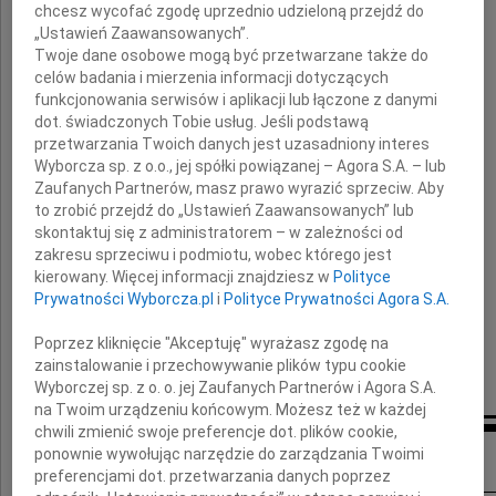
chcesz wycofać zgodę uprzednio udzieloną przejdź do
„Ustawień Zaawansowanych”.
Twoje dane osobowe mogą być przetwarzane także do
Dowódcę Wojsk Lądowych
celów badania i mierzenia informacji dotyczących
funkcjonowania serwisów i aplikacji lub łączone z danymi
dot. świadczonych Tobie usług. Jeśli podstawą
Wyrazy głębokiego współczucia
przetwarzania Twoich danych jest uzasadniony interes
Wyborcza sp. z o.o., jej spółki powiązanej – Agora S.A. – lub
Rodzinie i Najbliższym
Zaufanych Partnerów, masz prawo wyrazić sprzeciw. Aby
to zrobić przejdź do „Ustawień Zaawansowanych” lub
skontaktuj się z administratorem – w zależności od
w imieniu Instytutu Pamięci Narodowej
zakresu sprzeciwu i podmiotu, wobec którego jest
kierowany. Więcej informacji znajdziesz w
Polityce
Prywatności Wyborcza.pl
i
Polityce Prywatności Agora S.A.
składa
Poprzez kliknięcie "Akceptuję" wyrażasz zgodę na
zainstalowanie i przechowywanie plików typu cookie
Dyrektor Oddziału w Łodzi
Wyborczej sp. z o. o. jej Zaufanych Partnerów i Agora S.A.
na Twoim urządzeniu końcowym. Możesz też w każdej
chwili zmienić swoje preferencje dot. plików cookie,
Inne kondolencje
ponownie wywołując narzędzie do zarządzania Twoimi
preferencjami dot. przetwarzania danych poprzez