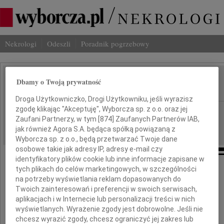
Nekrologi
Odeszli
Poradnik pogrzebowy
Dbamy o Twoją prywatność
Tadeusz Buk
IMIĘ I NAZWISKO:
Droga Użytkowniczko, Drogi Użytkowniku, jeśli wyrazisz
zgodę klikając "Akceptuję", Wyborcza sp. z o.o. oraz jej
Łódź, cała Polska
REGION:
Zaufani Partnerzy, w tym [
874
] Zaufanych Partnerów IAB,
19.04.2010
DATA EMISJI:
jak również Agora S.A. będąca spółką powiązaną z
Wyborcza sp. z o.o., będą przetwarzać Twoje dane
osobowe takie jak adresy IP, adresy e-mail czy
identyfikatory plików cookie lub inne informacje zapisane w
tych plikach do celów marketingowych, w szczególności
Z wielkim smutkiem żegnamy
na potrzeby wyświetlania reklam dopasowanych do
Twoich zainteresowań i preferencji w swoich serwisach,
zmarłego tragicznie
aplikacjach i w Internecie lub personalizacji treści w nich
wyświetlanych. Wyrażenie zgody jest dobrowolne. Jeśli nie
gen. Tadeusza Buka
chcesz wyrazić zgody, chcesz ograniczyć jej zakres lub