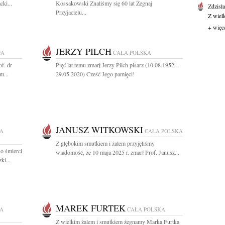
ki...
Kossakowski Znaliśmy się 60 lat Żegnaj
Zdzisł
Przyjacielu...
Z wiel
+ więc
JERZY PILCH
WA
CAŁA POLSKA
f. dr
Pięć lat temu zmarł Jerzy Pilch pisarz (10.08.1952 -
m...
29.05.2020) Cześć Jego pamięci!
JANUSZ WITKOWSKI
A
CAŁA POLSKA
Z głębokim smutkiem i żalem przyjęliśmy
o śmierci
wiadomość, że 10 maja 2025 r. zmarł Prof. Janusz...
ki...
MAREK FURTEK
A
CAŁA POLSKA
Z wielkim żalem i smutkiem żegnamy Marka Furtka