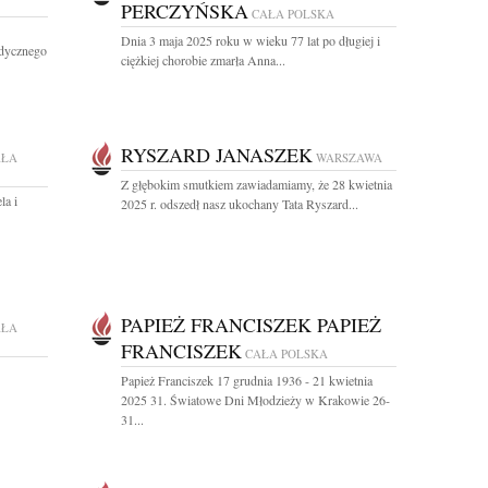
PERCZYŃSKA
CAŁA POLSKA
Dnia 3 maja 2025 roku w wieku 77 lat po długiej i
dycznego
ciężkiej chorobie zmarła Anna...
RYSZARD JANASZEK
AŁA
WARSZAWA
Z głębokim smutkiem zawiadamiamy, że 28 kwietnia
la i
2025 r. odszedł nasz ukochany Tata Ryszard...
PAPIEŻ FRANCISZEK PAPIEŻ
AŁA
FRANCISZEK
CAŁA POLSKA
Papież Franciszek 17 grudnia 1936 - 21 kwietnia
2025 31. Światowe Dni Młodzieży w Krakowie 26-
31...