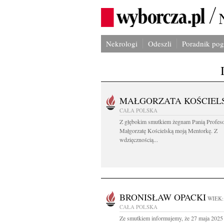
Nekrologi
Odeszli
Poradnik po
MAŁGORZATA KOŚCIEL
CAŁA POLSKA
Z głębokim smutkiem żegnam Panią Profes
Małgorzatę Kościelską moją Mentorkę. Z
wdzięcznością...
BRONISŁAW OPACKI
WIEK:
CAŁA POLSKA
Ze smutkiem informujemy, że 27 maja 2025