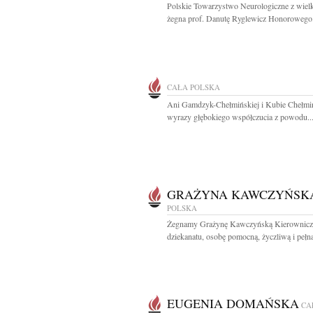
Polskie Towarzystwo Neurologiczne z wiel
żegna prof. Danutę Ryglewicz Honorowego.
CAŁA POLSKA
Ani Gamdzyk-Chełmińskiej i Kubie Chełm
wyrazy głębokiego współczucia z powodu..
GRAŻYNA KAWCZYŃSK
POLSKA
Żegnamy Grażynę Kawczyńską Kierownicz
dziekanatu, osobę pomocną, życzliwą i pełną 
EUGENIA DOMAŃSKA
CA