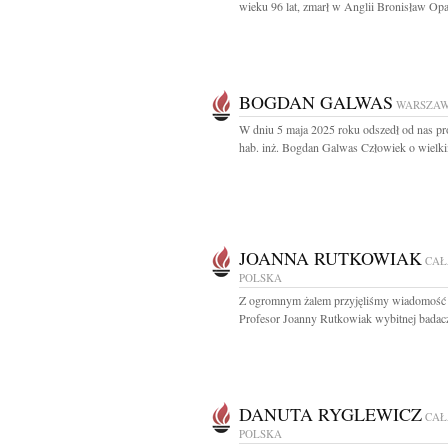
wieku 96 lat, zmarł w Anglii Bronisław Opac
BOGDAN GALWAS
WARSZA
W dniu 5 maja 2025 roku odszedł od nas pro
hab. inż. Bogdan Galwas Człowiek o wielki
JOANNA RUTKOWIAK
CAŁ
POLSKA
Z ogromnym żalem przyjęliśmy wiadomość 
Profesor Joanny Rutkowiak wybitnej badacz
DANUTA RYGLEWICZ
CAŁ
POLSKA