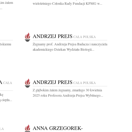
kim żalem
wieloletniego Członka Rady Fundacji KPMG w...
..
ANDRZEJ PREJS
CAŁA POLSKA
ińskiemu
Żegnamy prof. Andrzeja Prejsa Badacza i nauczyciela
.
akademickiego Dziekan Wydziału Biologii...
A
ANDRZEJ PREJS
CAŁA
CAŁA POLSKA
Z głębokim żalem żegnamy, zmarłego 30 kwietnia
kę
2025 roku Profesora Andrzeja Prejsa Wybitnego...
ciepła...
ANNA GRZEGOREK-
ŁA