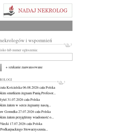
 nekrologów i wspomnień
wisko lub numer ogłoszenia:
+ szukanie zaawansowane
KROLOGI
zata Kościelska
06.08.2026
cała Polska
okim smutkiem żegnam Panią Profesor...
Rytel
31.07.2026
cała Polska
okim żalem w sercu żegnamy naszą...
ław Gomułka
27.07.2026
cała Polska
okim żalem przyjęliśmy wiadomość o...
ilecki
17.07.2026
cała Polska
 Podkarpackiego Stowarzyszenia...