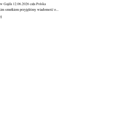
aw Gajda
12.06.2026
cała Polska
kim smutkiem przyjęliśmy wiadomość o...
ej