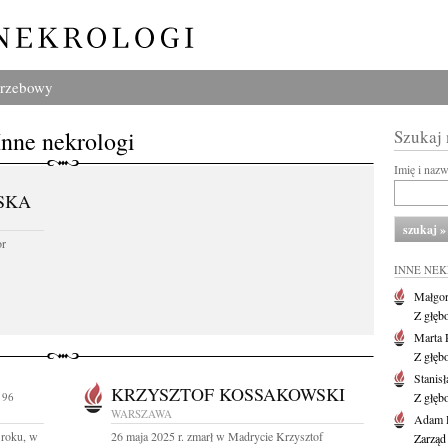
grzebowy
Inne nekrologi
Szukaj
Imię i naz
SKA
or
INNE NE
Małgor
Z głęb
Marta 
Z głęb
Stanis
KRZYSZTOF KOSSAKOWSKI
 96
Z głęb
WARSZAWA
Adam P
 roku, w
26 maja 2025 r. zmarł w Madrycie Krzysztof
Zarząd