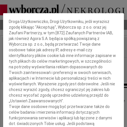
Dbamy o Twoją prywatność
Droga Użytkowniczko, Drogi Użytkowniku, jeśli wyrazisz
Nekrologi
Odeszli
Poradnik pogrzebowy
zgodę klikając "Akceptuję", Wyborcza sp. z o.o. oraz jej
Zaufani Partnerzy, w tym [
872
] Zaufanych Partnerów IAB,
jak również Agora S.A. będąca spółką powiązaną z
Wyborcza sp. z o.o., będą przetwarzać Twoje dane
Maciej Przewoźniak
osobowe takie jak adresy IP, adresy e-mail czy
IMIĘ I NAZWISKO:
identyfikatory plików cookie lub inne informacje zapisane w
tych plikach do celów marketingowych, w szczególności
cała Polska
REGION:
na potrzeby wyświetlania reklam dopasowanych do
10.10.2025
DATA EMISJI:
Twoich zainteresowań i preferencji w swoich serwisach,
aplikacjach i w Internecie lub personalizacji treści w nich
wyświetlanych. Wyrażenie zgody jest dobrowolne. Jeśli nie
chcesz wyrazić zgody, chcesz ograniczyć jej zakres lub
chcesz wycofać zgodę uprzednio udzieloną przejdź do
W dniu 5 października 2025 roku zmarł nagle
„Ustawień Zaawansowanych”.
Twoje dane osobowe mogą być przetwarzane także do
celów badania i mierzenia informacji dotyczących
funkcjonowania serwisów i aplikacji lub łączone z danymi
dot. świadczonych Tobie usług. Jeśli podstawą