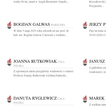
wieku 96 lat, zmarł w Anglii Bronisław Opacki...
Kossakowski Zn
Przyjacielu...
BOGDAN GALWAS
JERZY P
WARSZAWA
W dniu 5 maja 2025 roku odszedł od nas prof. dr
Pięć lat temu z
hab. inż. Bogdan Galwas Człowiek o wielkim...
29.05.2020) Cz
JOANNA RUTKOWIAK
JANUSZ
CAŁA
POLSKA
Z głębokim smu
Z ogromnym żalem przyjęliśmy wiadomość o śmierci
wiadomość, że 
Profesor Joanny Rutkowiak wybitnej badaczki...
DANUTA RYGLEWICZ
MAREK 
CAŁA
POLSKA
Z wielkim żal