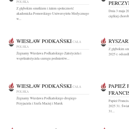
POLSKA
PERCZY
Z głębokim smutkiem i żalem społeczność
Dnia 3 maja 20
akademicka Pomorskiego Uniwersytetu Medycznego
ciężkiej chorob
w...
WIESŁAW PODKAŃSKI
RYSZAR
CAŁA
POLSKA
Z głębokim sm
Żegnamy Wiesława Podkańskiego Założyciela i
2025 r. odszed
współzałożyciela szeregu podmiotów...
WIESŁAW PODKAŃSKI
PAPIEŻ 
CAŁA
POLSKA
FRANCI
Żegnamy Wiesława Podkańskiego drogiego
Papież Francis
Przyjaciela i Szefa Maciej i Marek
2025 31. Świa
31...