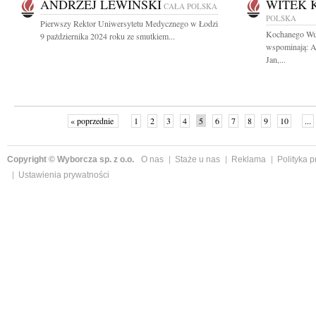
ANDRZEJ LEWIŃSKI
WITEK 
CAŁA POLSKA
POLSKA
Pierwszy Rektor Uniwersytetu Medycznego w Łodzi
Kochanego Wu
9 października 2024 roku ze smutkiem...
wspominają: A
Jan,...
« poprzednie
1
2
3
4
5
6
7
8
9
10
...
Copyright © Wyborcza sp. z o.o.
O nas
Staże u nas
Reklama
Polityka 
Ustawienia prywatności