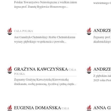
Polskie Towarzystwo Neurologiczne z wielkim żalem
wieloletniego
żegna prof. Danutę Ryglewicz Honorowego...
ANDRZE
CAŁA POLSKA
Ani Gamdzyk-Chełmińskiej i Kubie Chełmińskiemu
Żegnamy prof. 
wyrazy głębokiego współczucia z powodu...
akademickiego 
GRAŻYNA KAWCZYŃSKA
ANDRZE
CAŁA
POLSKA
Z głębokim ża
Żegnamy Grażynę Kawczyńską Kierowniczkę
2025 roku Prof
dziekanatu, osobę pomocną, życzliwą i pełną ciepła...
EUGENIA DOMAŃSKA
ANNA G
CAŁA