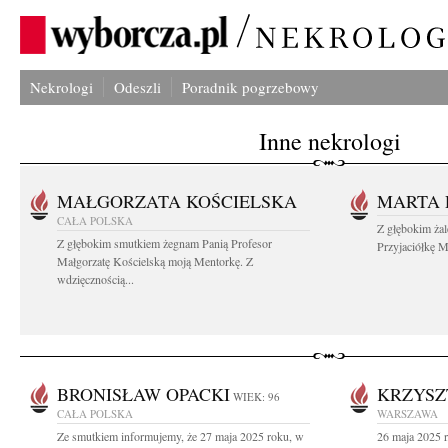
Nekrologi
Odeszli
Poradnik pogrzebowy
Inne nekrologi
MAŁGORZATA KOŚCIELSKA
MARTA 
CAŁA POLSKA
Z głębokim ża
Z głębokim smutkiem żegnam Panią Profesor
Przyjaciółkę M
Małgorzatę Kościelską moją Mentorkę. Z
wdzięcznością...
BRONISŁAW OPACKI
KRZYSZ
WIEK: 96
CAŁA POLSKA
WARSZAWA
Ze smutkiem informujemy, że 27 maja 2025 roku, w
26 maja 2025 r