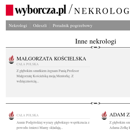
Nekrologi
Odeszli
Poradnik pogrzebowy
Inne nekrologi
MAŁGORZATA KOŚCIELSKA
CAŁA POLSKA
Z głębokim smutkiem żegnam Panią Profesor
Małgorzatę Kościelską moją Mentorkę. Z
wdzięcznością...
ADAM 
CAŁA POLSKA
Annie Podgórskiej wyrazy głębokiego współczucia z
Z głębokim sm
powodu śmierci Mamy składają...
Adama Zofkę kt