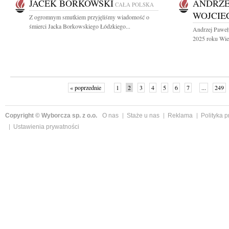
JACEK BORKOWSKI
ANDRZE
CAŁA POLSKA
WOJCIE
Z ogromnym smutkiem przyjęliśmy wiadomość o
śmierci Jacka Borkowskiego Łódzkiego...
Andrzej Paweł
2025 roku Wiel
« poprzednie
1
2
3
4
5
6
7
...
249
Copyright © Wyborcza sp. z o.o.
O nas
Staże u nas
Reklama
Polityka 
Ustawienia prywatności