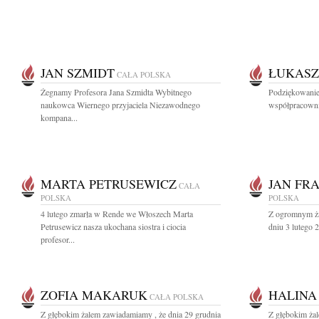
JAN SZMIDT
ŁUKASZ
CAŁA POLSKA
Żegnamy Profesora Jana Szmidta Wybitnego
Podziękowanie
naukowca Wiernego przyjaciela Niezawodnego
współpracowni
kompana...
MARTA PETRUSEWICZ
JAN FR
CAŁA
POLSKA
POLSKA
4 lutego zmarła w Rende we Włoszech Marta
Z ogromnym ża
Petrusewicz nasza ukochana siostra i ciocia
dniu 3 lutego 
profesor...
ZOFIA MAKARUK
HALINA
CAŁA POLSKA
Z głębokim żalem zawiadamiamy , że dnia 29 grudnia
Z głębokim ża