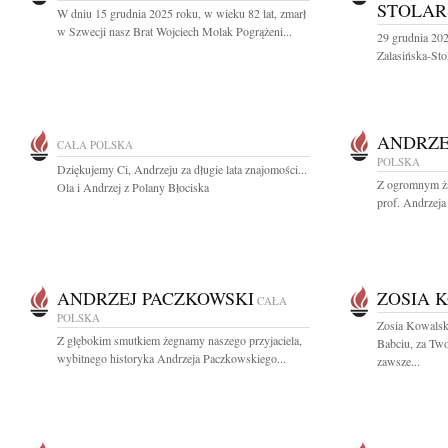
STOLAR
W dniu 15 grudnia 2025 roku, w wieku 82 lat, zmarł
w Szwecji nasz Brat Wojciech Molak Pogrążeni...
29 grudnia 20
Zalasińska-Sto
ANDRZE
CAŁA POLSKA
POLSKA
Dziękujemy Ci, Andrzeju za długie lata znajomości...
Z ogromnym ża
Ola i Andrzej z Polany Błociska
prof. Andrzeja
ANDRZEJ PACZKOWSKI
ZOSIA 
CAŁA
POLSKA
Zosia Kowalsk
Z głębokim smutkiem żegnamy naszego przyjaciela,
Babciu, za Two
wybitnego historyka Andrzeja Paczkowskiego...
zawsze...