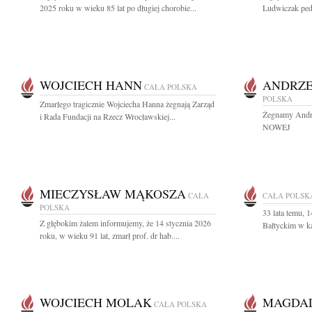
2025 roku w wieku 85 lat po długiej chorobie...
Ludwiczak pedia
WOJCIECH HANN
ANDRZE
CAŁA POLSKA
POLSKA
Zmarłego tragicznie Wojciecha Hanna żegnają Zarząd
Żegnamy Andrz
i Rada Fundacji na Rzecz Wrocławskiej...
NOWEJ
MIECZYSŁAW MĄKOSZA
CAŁA
CAŁA POLSK
POLSKA
33 lata temu, 
Z głębokim żalem informujemy, że 14 stycznia 2026
Bałtyckim w ka
roku, w wieku 91 lat, zmarł prof. dr hab....
WOJCIECH MOLAK
MAGDAL
CAŁA POLSKA