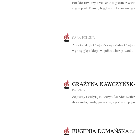
Polskie Towarzystwo Neurologiczne z wiel
żegna prof. Danutę Ryglewicz Honorowego.
CAŁA POLSKA
Ani Gamdzyk-Chełmińskiej i Kubie Chełm
wyrazy głębokiego współczucia z powodu..
GRAŻYNA KAWCZYŃSK
POLSKA
Żegnamy Grażynę Kawczyńską Kierownicz
dziekanatu, osobę pomocną, życzliwą i pełną 
EUGENIA DOMAŃSKA
CA