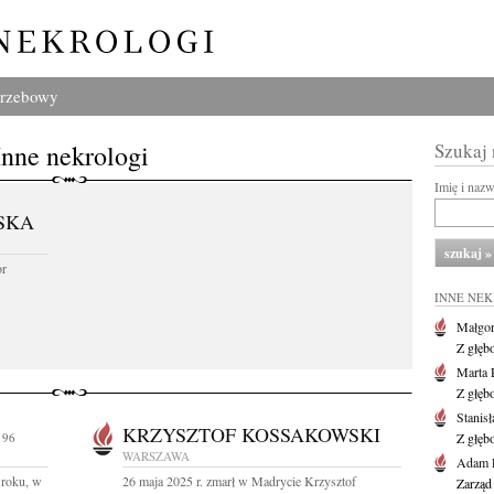
grzebowy
Inne nekrologi
Szukaj
Imię i naz
SKA
or
INNE NE
Małgor
Z głęb
Marta 
Z głęb
Stanis
KRZYSZTOF KOSSAKOWSKI
 96
Z głęb
WARSZAWA
Adam P
 roku, w
26 maja 2025 r. zmarł w Madrycie Krzysztof
Zarząd