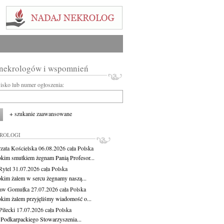
 nekrologów i wspomnień
wisko lub numer ogłoszenia:
+ szukanie zaawansowane
KROLOGI
zata Kościelska
06.08.2026
cała Polska
okim smutkiem żegnam Panią Profesor...
Rytel
31.07.2026
cała Polska
okim żalem w sercu żegnamy naszą...
ław Gomułka
27.07.2026
cała Polska
okim żalem przyjęliśmy wiadomość o...
ilecki
17.07.2026
cała Polska
 Podkarpackiego Stowarzyszenia...