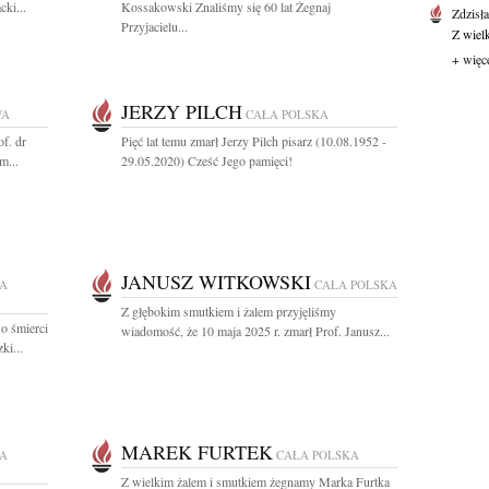
ki...
Kossakowski Znaliśmy się 60 lat Żegnaj
Zdzisł
Przyjacielu...
Z wiel
+ więc
JERZY PILCH
WA
CAŁA POLSKA
f. dr
Pięć lat temu zmarł Jerzy Pilch pisarz (10.08.1952 -
m...
29.05.2020) Cześć Jego pamięci!
JANUSZ WITKOWSKI
A
CAŁA POLSKA
Z głębokim smutkiem i żalem przyjęliśmy
o śmierci
wiadomość, że 10 maja 2025 r. zmarł Prof. Janusz...
ki...
MAREK FURTEK
A
CAŁA POLSKA
Z wielkim żalem i smutkiem żegnamy Marka Furtka