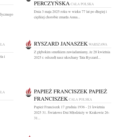
PERCZYŃSKA
CAŁA POLSKA
Dnia 3 maja 2025 roku w wieku 77 lat po długiej i
dycznego
ciężkiej chorobie zmarła Anna...
RYSZARD JANASZEK
AŁA
WARSZAWA
Z głębokim smutkiem zawiadamiamy, że 28 kwietnia
la i
2025 r. odszedł nasz ukochany Tata Ryszard...
PAPIEŻ FRANCISZEK PAPIEŻ
AŁA
FRANCISZEK
CAŁA POLSKA
Papież Franciszek 17 grudnia 1936 - 21 kwietnia
2025 31. Światowe Dni Młodzieży w Krakowie 26-
31...