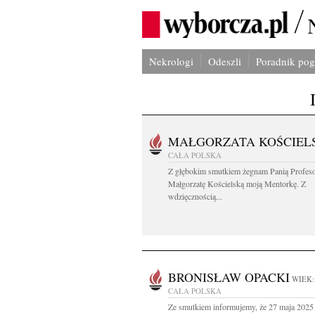
Nekrologi
Odeszli
Poradnik po
MAŁGORZATA KOŚCIEL
CAŁA POLSKA
Z głębokim smutkiem żegnam Panią Profes
Małgorzatę Kościelską moją Mentorkę. Z
wdzięcznością...
BRONISŁAW OPACKI
WIEK:
CAŁA POLSKA
Ze smutkiem informujemy, że 27 maja 2025