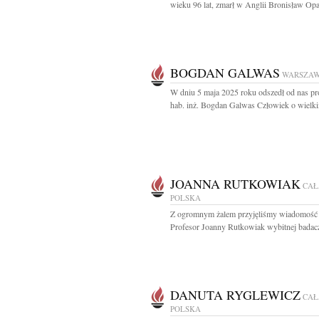
wieku 96 lat, zmarł w Anglii Bronisław Opac
BOGDAN GALWAS
WARSZA
W dniu 5 maja 2025 roku odszedł od nas pro
hab. inż. Bogdan Galwas Człowiek o wielki
JOANNA RUTKOWIAK
CAŁ
POLSKA
Z ogromnym żalem przyjęliśmy wiadomość 
Profesor Joanny Rutkowiak wybitnej badacz
DANUTA RYGLEWICZ
CAŁ
POLSKA