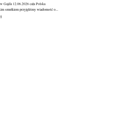
aw Gajda
12.06.2026
cała Polska
kim smutkiem przyjęliśmy wiadomość o...
ej