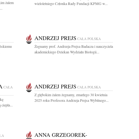
kim żalem
wieloletniego Członka Rady Fundacji KPMG w...
..
ANDRZEJ PREJS
CAŁA POLSKA
ińskiemu
Żegnamy prof. Andrzeja Prejsa Badacza i nauczyciela
.
akademickiego Dziekan Wydziału Biologii...
A
ANDRZEJ PREJS
CAŁA
CAŁA POLSKA
Z głębokim żalem żegnamy, zmarłego 30 kwietnia
kę
2025 roku Profesora Andrzeja Prejsa Wybitnego...
ciepła...
ANNA GRZEGOREK-
ŁA