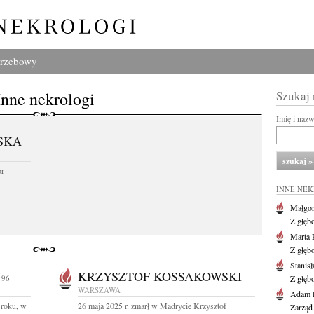
grzebowy
Inne nekrologi
Szukaj
Imię i naz
SKA
or
INNE NE
Małgor
Z głęb
Marta 
Z głęb
Stanis
KRZYSZTOF KOSSAKOWSKI
 96
Z głęb
WARSZAWA
Adam P
 roku, w
26 maja 2025 r. zmarł w Madrycie Krzysztof
Zarząd