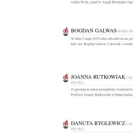
wieku 96 lat, zmarł w Anglii Bronisław Opac
BOGDAN GALWAS
WARSZA
W dniu 5 maja 2025 roku odszedł od nas pro
hab. inż. Bogdan Galwas Człowiek o wielki
JOANNA RUTKOWIAK
CAŁ
POLSKA
Z ogromnym żalem przyjęliśmy wiadomość 
Profesor Joanny Rutkowiak wybitnej badacz
DANUTA RYGLEWICZ
CAŁ
POLSKA