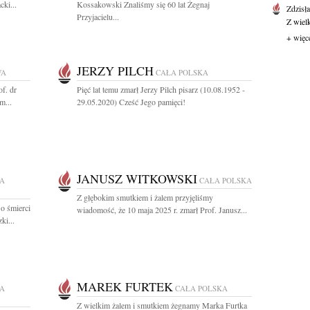
ki...
Kossakowski Znaliśmy się 60 lat Żegnaj
Zdzisł
Przyjacielu...
Z wiel
+ więc
JERZY PILCH
WA
CAŁA POLSKA
f. dr
Pięć lat temu zmarł Jerzy Pilch pisarz (10.08.1952 -
m...
29.05.2020) Cześć Jego pamięci!
JANUSZ WITKOWSKI
A
CAŁA POLSKA
Z głębokim smutkiem i żalem przyjęliśmy
o śmierci
wiadomość, że 10 maja 2025 r. zmarł Prof. Janusz...
ki...
MAREK FURTEK
A
CAŁA POLSKA
Z wielkim żalem i smutkiem żegnamy Marka Furtka