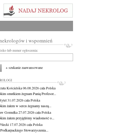
 nekrologów i wspomnień
wisko lub numer ogłoszenia:
+ szukanie zaawansowane
KROLOGI
zata Kościelska
06.08.2026
cała Polska
okim smutkiem żegnam Panią Profesor...
Rytel
31.07.2026
cała Polska
okim żalem w sercu żegnamy naszą...
ław Gomułka
27.07.2026
cała Polska
okim żalem przyjęliśmy wiadomość o...
ilecki
17.07.2026
cała Polska
 Podkarpackiego Stowarzyszenia...