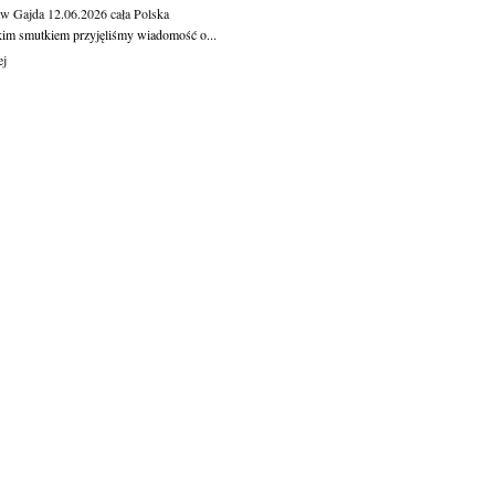
aw Gajda
12.06.2026
cała Polska
kim smutkiem przyjęliśmy wiadomość o...
ej