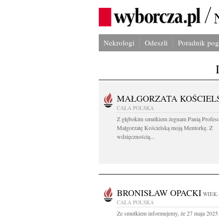
Nekrologi
Odeszli
Poradnik po
MAŁGORZATA KOŚCIEL
CAŁA POLSKA
Z głębokim smutkiem żegnam Panią Profes
Małgorzatę Kościelską moją Mentorkę. Z
wdzięcznością...
BRONISŁAW OPACKI
WIEK:
CAŁA POLSKA
Ze smutkiem informujemy, że 27 maja 2025