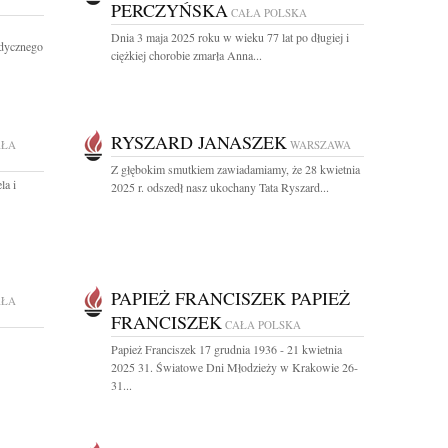
PERCZYŃSKA
CAŁA POLSKA
Dnia 3 maja 2025 roku w wieku 77 lat po długiej i
dycznego
ciężkiej chorobie zmarła Anna...
RYSZARD JANASZEK
AŁA
WARSZAWA
Z głębokim smutkiem zawiadamiamy, że 28 kwietnia
la i
2025 r. odszedł nasz ukochany Tata Ryszard...
PAPIEŻ FRANCISZEK PAPIEŻ
AŁA
FRANCISZEK
CAŁA POLSKA
Papież Franciszek 17 grudnia 1936 - 21 kwietnia
2025 31. Światowe Dni Młodzieży w Krakowie 26-
31...