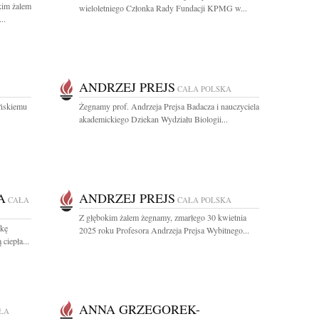
kim żalem
wieloletniego Członka Rady Fundacji KPMG w...
..
ANDRZEJ PREJS
CAŁA POLSKA
ińskiemu
Żegnamy prof. Andrzeja Prejsa Badacza i nauczyciela
.
akademickiego Dziekan Wydziału Biologii...
A
ANDRZEJ PREJS
CAŁA
CAŁA POLSKA
Z głębokim żalem żegnamy, zmarłego 30 kwietnia
kę
2025 roku Profesora Andrzeja Prejsa Wybitnego...
ciepła...
ANNA GRZEGOREK-
ŁA