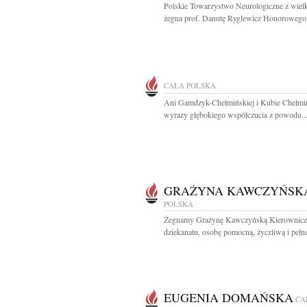
Polskie Towarzystwo Neurologiczne z wiel
żegna prof. Danutę Ryglewicz Honorowego.
CAŁA POLSKA
Ani Gamdzyk-Chełmińskiej i Kubie Chełm
wyrazy głębokiego współczucia z powodu..
GRAŻYNA KAWCZYŃSK
POLSKA
Żegnamy Grażynę Kawczyńską Kierownicz
dziekanatu, osobę pomocną, życzliwą i pełną 
EUGENIA DOMAŃSKA
CA