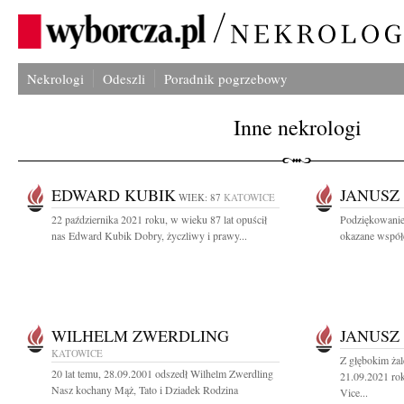
Nekrologi
Odeszli
Poradnik pogrzebowy
Inne nekrologi
EDWARD KUBIK
JANUSZ
WIEK: 87
KATOWICE
22 października 2021 roku, w wieku 87 lat opuścił
Podziękowanie
nas Edward Kubik Dobry, życzliwy i prawy...
okazane współc
WILHELM ZWERDLING
JANUSZ
KATOWICE
Z głębokim ża
20 lat temu, 28.09.2001 odszedł Wilhelm Zwerdling
21.09.2021 rok
Nasz kochany Mąż, Tato i Dziadek Rodzina
Vice...