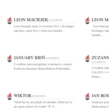
LEON MACIEJEK
LEON M
KATOWICE
Leon Maciejek zmarł 16 września 2021 r. Kochający
. Leon Macieje
mąż Basi, ojciec Ewy i Jurka oraz dziadek...
Kochający mąż 
dziadek...
JANUARY BIEŃ
ZUZANN
KATOWICE
KATOWICE
Z wielkim żalem przyjęliśmy wiadomość o śmierci
Z wielkim żal
Profesora Januarego Bienia Rektora Politechniki...
8.06.2021, w w
Mama,...
WIKTOR
JAN RO
KATOWICE
"Mieli być tu, ale jednak ich zabrakło. Mieli być tu,
Serdeczne podz
ale zgasło gdzieś ich światło" W 35....
Medycznego Odd