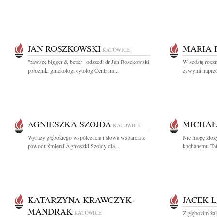
JAN ROSZKOWSKI
MARIA 
KATOWICE
"zawsze bigger & better" odszedł dr Jan Roszkowski
W szóstą roczni
położnik, ginekolog, cytolog Centrum...
żywymi naprzód
AGNIESZKA SZOJDA
MICHAŁ
KATOWICE
Wyrazy głębokiego współczucia i słowa wsparcia z
Nie mogę złoż
powodu śmierci Agnieszki Szojdy dla...
kochanemu Tat
KATARZYNA KRAWCZYK-
JACEK L
MANDRAK
KATOWICE
Z głębokim ża