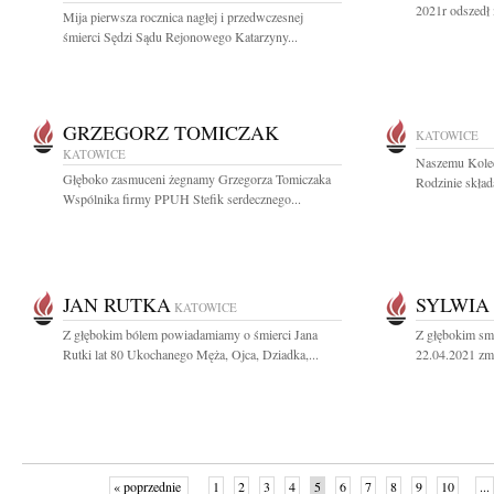
2021r odszedł 
Mija pierwsza rocznica nagłej i przedwczesnej
śmierci Sędzi Sądu Rejonowego Katarzyny...
GRZEGORZ TOMICZAK
KATOWICE
KATOWICE
Naszemu Koled
Głęboko zasmuceni żegnamy Grzegorza Tomiczaka
Rodzinie skład
Wspólnika firmy PPUH Stefik serdecznego...
JAN RUTKA
SYLWIA
KATOWICE
Z głębokim bólem powiadamiamy o śmierci Jana
Z głębokim sm
Rutki lat 80 Ukochanego Męża, Ojca, Dziadka,...
22.04.2021 zma
« poprzednie
1
2
3
4
5
6
7
8
9
10
...